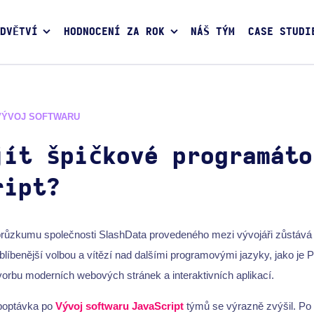
DVĚTVÍ
HODNOCENÍ ZA ROK
NÁŠ TÝM
CASE STUDI
VÝVOJ SOFTWARU
jít špičkové programáto
ript?
průzkumu společnosti SlashData provedeného mezi vývojáři zůstává
blíbenější volbou a vítězí nad dalšími programovými jazyky, jako je 
vorbu moderních webových stránek a interaktivních aplikací.
 poptávka po
Vývoj softwaru JavaScript
týmů se výrazně zvýšil. Po 