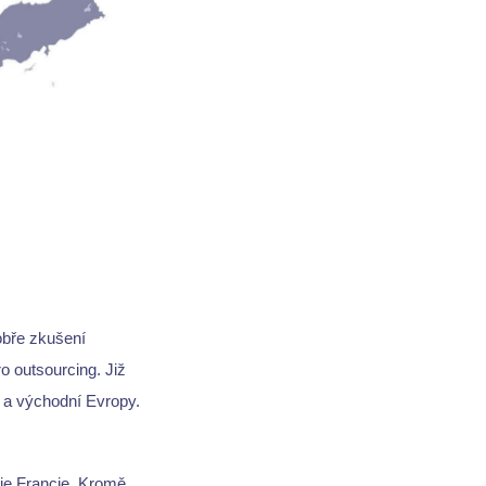
obře zkušení
ro outsourcing. Již
í a východní Evropy.
je Francie. Kromě