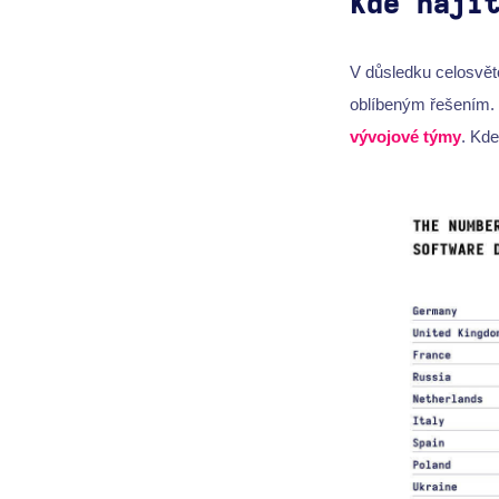
Kde nají
V důsledku celosvě
oblíbeným řešením. 
vývojové týmy
. Kde