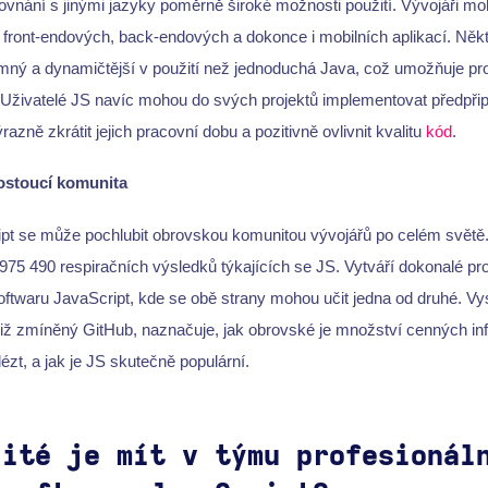
ovnání s jinými jazyky poměrně široké možnosti použití. Vývojáři m
 front-endových, back-endových a dokonce i mobilních aplikací. Někteř
ý a dynamičtější v použití než jednoduchá Java, což umožňuje p
i. Uživatelé JS navíc mohou do svých projektů implementovat předpři
azně zkrátit jejich pracovní dobu a pozitivně ovlivnit kvalitu
kód
.
ostoucí komunita
pt se může pochlubit obrovskou komunitou vývojářů po celém svět
 975 490 respiračních výsledků týkajících se JS. Vytváří dokonalé pro
ftwaru JavaScript, kde se obě strany mohou učit jedna od druhé. Vys
 již zmíněný GitHub, naznačuje, jak obrovské je množství cenných inf
lézt, a jak je JS skutečně populární.
žité je mít v týmu profesionál