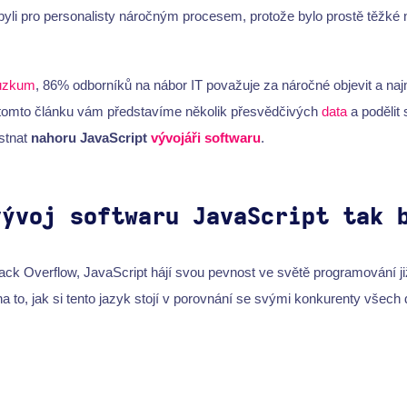
byli pro personalisty náročným procesem, protože bylo prostě těžké n
ůzkum
, 86% odborníků na nábor IT považuje za náročné objevit a na
V tomto článku vám představíme několik přesvědčivých
data
a podělit 
ěstnat
nahoru JavaScript
vývojáři softwaru
.
vývoj softwaru JavaScript tak 
ack Overflow, JavaScript hájí svou pevnost ve světě programování ji
a to, jak si tento jazyk stojí v porovnání se svými konkurenty všech