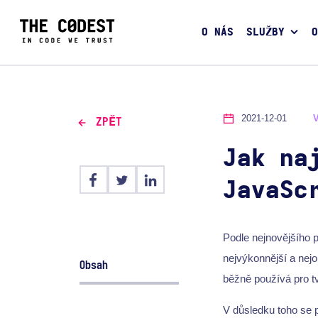
O NÁS
SLUŽBY
O
2021-12-01
ZPĚT
Jak na
JavaSc
Podle nejnovějšího 
nejvýkonnější a nejo
Obsah
běžně používá pro t
V důsledku toho se