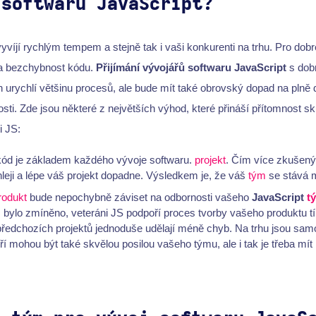
 softwaru JavaScript?
vyvíjí rychlým tempem a stejně tak i vaši konkurenti na trhu. Pro dob
 a bezchybnost kódu.
Přijímání vývojářů softwaru JavaScript
s dob
en urychlí většinu procesů, ale bude mít také obrovský dopad na plně 
ti. Zde jsou některé z největších výhod, které přináší přítomnost s
i JS:
kód je základem každého vývoje softwaru.
projekt
. Čím více zkušený
hleji a lépe váš projekt dopadne. Výsledkem je, že váš
tým
se stává m
rodukt
bude nepochybně záviset na odbornosti vašeho
JavaScript
t
iž bylo zmíněno, veteráni JS podpoří proces tvorby vašeho produktu t
edchozích projektů jednoduše udělají méně chyb. Na trhu jsou sam
eří mohou být také skvělou posilou vašeho týmu, ale i tak je třeba m