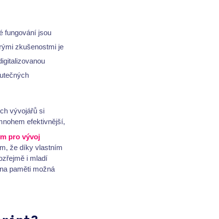
ré fungování jsou
rými zkušenostmi je
digitalizovanou
kutečných
ch vývojářů si
nohem efektivnější,
ým pro vývoj
ím, že díky vlastním
ozřejmě i mladí
ít na paměti možná