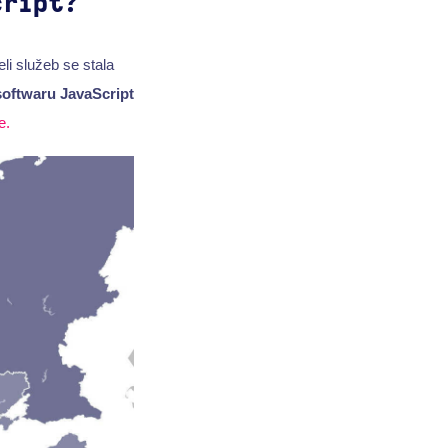
cript?
i služeb se stala
oftwaru JavaScript
e.