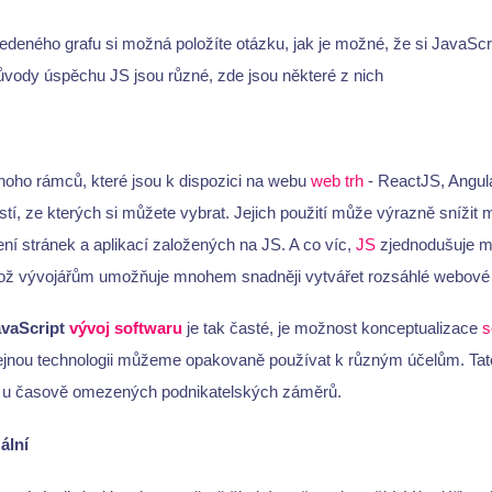
edeného grafu si možná položíte otázku, jak je možné, že si JavaScr
 Důvody úspěchu JS jsou různé, zde jsou některé z nich
noho rámců, které jsou k dispozici na webu
web
trh
- ReactJS, Angu
stí, ze kterých si můžete vybrat. Jejich použití může výrazně snížit 
ní stránek a aplikací založených na JS. A co víc,
JS
zjednodušuje m
což vývojářům umožňuje mnohem snadněji vytvářet rozsáhlé webové 
avaScript
vývoj softwaru
je tak časté, je možnost konceptualizace
s
ejnou technologii můžeme opakovaně používat k různým účelům. Ta
 u časově omezených podnikatelských záměrů.
ální