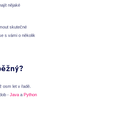
ajít nějaké
jmout skutečné
se s vámi o několik
běžný?
ž osm let v řadě.
 dob -
Java
a
Python