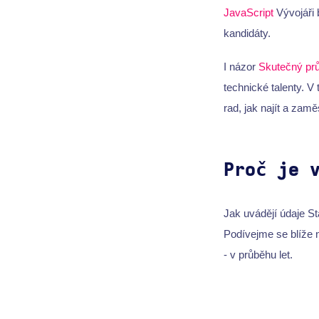
JavaScript
Vývojáři 
kandidáty.
I názor
Skutečný pr
technické talenty. 
rad, jak najít a zam
Proč je 
Jak uvádějí údaje St
Podívejme se blíže n
- v průběhu let.