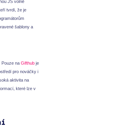
ohou JS volně
í tvrdí, že je
rogramátorům
pravené šablony a
ě. Pouze na
Gifthub
je
středí pro nováčky i
oká aktivita na
ormací, které lze v
ní