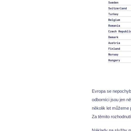
Evropa se nepochybn
odborníci jsou jen ně
několik let můžeme p
Za těmito rozhodnutí
Náklady na služby m