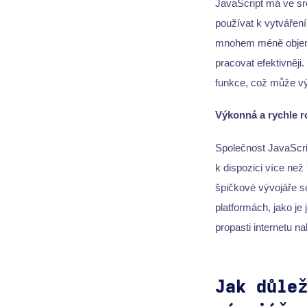
JavaScript má ve sr
používat k vytváření
mnohem méně objemn
pracovat efektivněj
funkce, což může výr
Výkonná a rychle r
Společnost JavaScri
k dispozici více než
špičkové vývojáře so
platformách, jako je
propasti internetu na
Jak důle