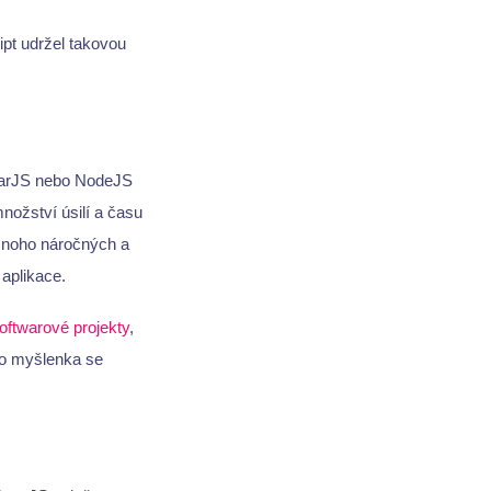
ipt udržel takovou
larJS nebo NodeJS
množství úsilí a času
noho náročných a
aplikace.
oftwarové projekty
,
to myšlenka se