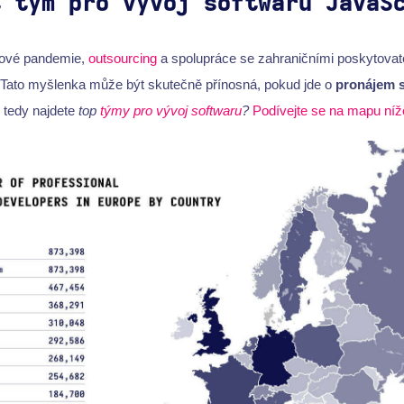
t tým pro vývoj softwaru JavaS
tové pandemie,
outsourcing
a spolupráce se zahraničními poskytovatel
Tato myšlenka může být skutečně přínosná, pokud jde o
pronájem s
 tedy najdete
top
týmy pro vývoj softwaru
?
Podívejte se na mapu níž