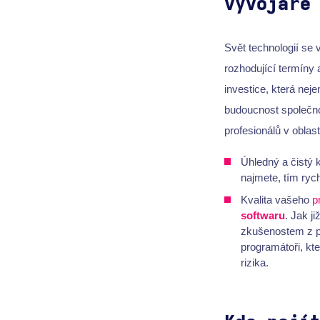
vývojáře
Svět technologií se 
rozhodující termíny
investice, která nej
budoucnost společnos
profesionálů v oblast
Úhledný a čistý 
najmete, tím ryc
Kvalita vašeho
p
softwaru
. Jak j
zkušenostem z př
programátoři, kt
rizika.