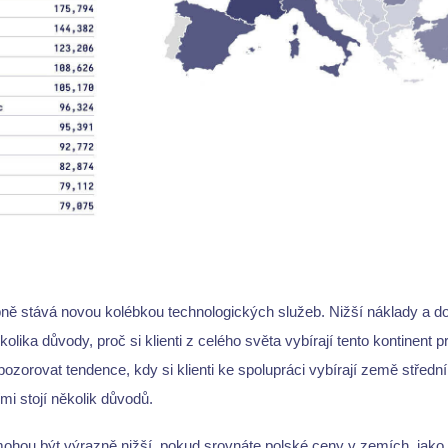
ě stává novou kolébkou technologických služeb. Nižší náklady a d
kolika důvody, proč si klienti z celého světa vybírají tento kontinent p
ozorovat tendence, kdy si klienti ke spolupráci vybírají země středn
mi stojí několik důvodů.
ohou být výrazně nižší, pokud srovnáte polské ceny v zemích, jako 