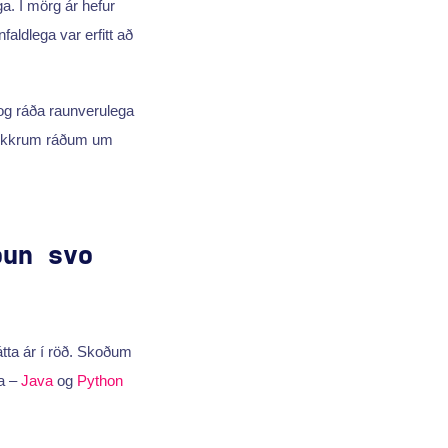
a. Í mörg ár hefur
faldlega var erfitt að
 og ráða raunverulega
nokkrum ráðum um
óun svo
átta ár í röð. Skoðum
na –
Java
og
Python