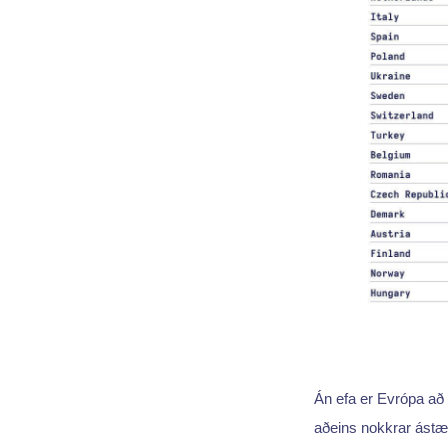
Án efa er Evrópa að
aðeins nokkrar ástæð