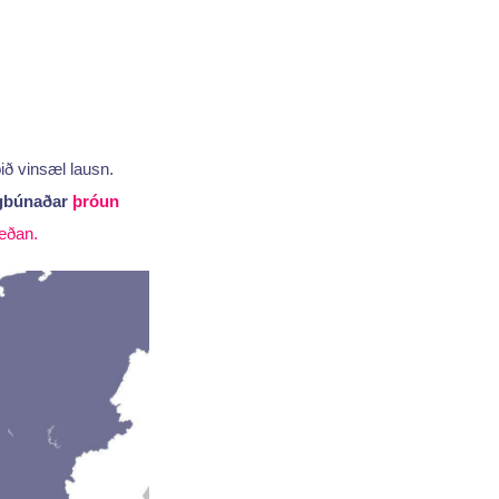
ið vinsæl lausn.
ugbúnaðar
þróun
eðan.