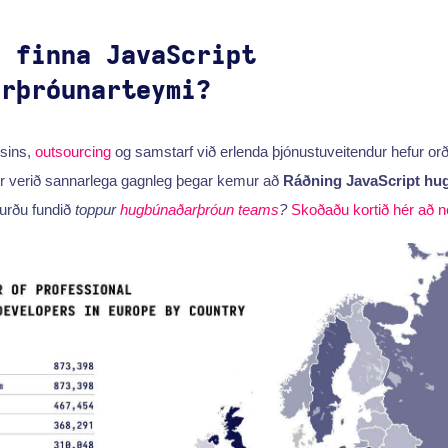
ð finna JavaScript
arþróunarteymi?
sins,
outsourcing
og samstarf við erlenda þjónustuveitendur hefur orð
 verið sannarlega gagnleg þegar kemur að
Ráðning JavaScript h
turðu fundið
toppur
hugbúnaðarþróun teams
?
Skoðaðu kortið hér að n