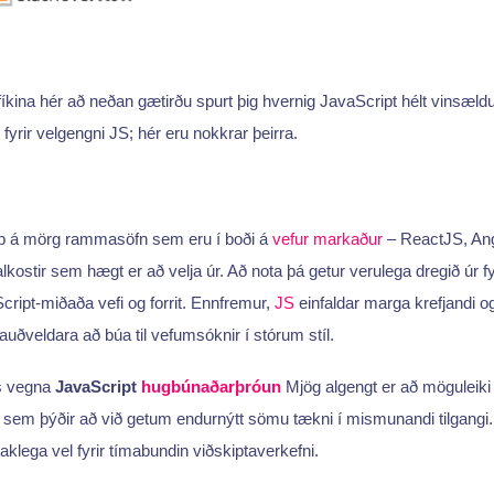
afíkina hér að neðan gætirðu spurt þig hvernig JavaScript hélt vinsæ
fyrir velgengni JS; hér eru nokkrar þeirra.
p á mörg rammasöfn sem eru í boði á
vefur
markaður
– ReactJS, An
alkostir sem hægt er að velja úr. Að nota þá getur verulega dregið úr 
cript-miðaða vefi og forrit. Ennfremur,
JS
einfaldar marga krefjandi o
auðveldara að búa til vefumsóknir í stórum stíl.
s vegna
JavaScript
hugbúnaðarþróun
Mjög algengt er að möguleiki
, sem þýðir að við getum endurnýtt sömu tækni í mismunandi tilgang
aklega vel fyrir tímabundin viðskiptaverkefni.