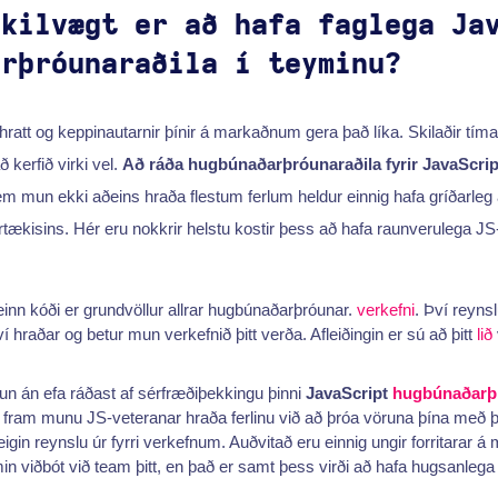
ikilvægt er að hafa faglega Ja
arþróunaraðila í teyminu?
hratt og keppinautarnir þínir á markaðnum gera það líka. Skilaðir tíma
ð kerfið virki vel.
Að ráða hugbúnaðarþróunaraðila fyrir JavaScrip
sem mun ekki aðeins hraða flestum ferlum heldur einnig hafa gríðarleg 
irtækisins. Hér eru nokkrir helstu kostir þess að hafa raunverulega 
einn kóði er grundvöllur allrar hugbúnaðarþróunar.
verkefni
. Því reyns
 hraðar og betur mun verkefnið þitt verða. Afleiðingin er sú að þitt
lið
n án efa ráðast af sérfræðiþekkingu þinni
JavaScript
hugbúnaðarþ
 fram munu JS-veteranar hraða ferlinu við að þróa vöruna þína með þ
igin reynslu úr fyrri verkefnum. Auðvitað eru einnig ungir forritara
min viðbót við team þitt, en það er samt þess virði að hafa hugsanlega