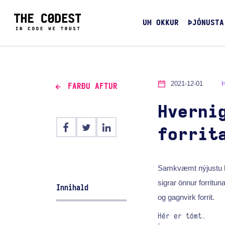
UM OKKUR
ÞJÓNUSTA
2021-12-01
FARÐU AFTUR
Hverni
forrit
Samkvæmt nýjustu kö
sigrar önnur forritu
Innihald
og gagnvirk forrit.
Hér er tómt.