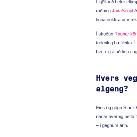
Í kjölfarið hefur eftir
ráðning
JavaScript
Að
finna nokkra umsæk
Í skoðun
Raunar kö
tæknileg hæfileika.
hvernig á að finna o
Hvers ve
algeng?
Eins og gögn Stack Ov
nánar hvernig þetta f
– í gegnum árin.