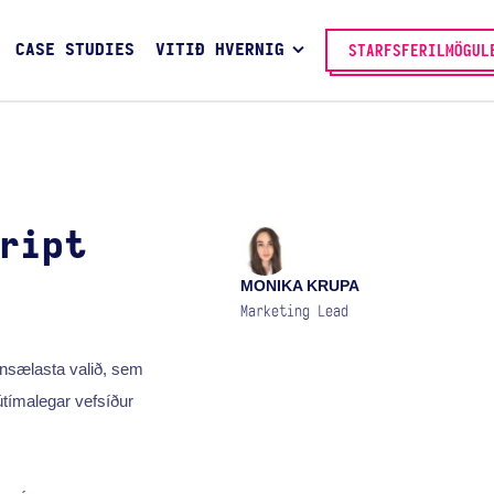
CASE STUDIES
VITIÐ HVERNIG
STARFSFERILMÖGUL
ript
MONIKA KRUPA
Marketing Lead
nsælasta valið, sem
útímalegar vefsíður