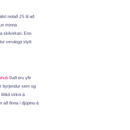
lst notað JS til að
mun minna
 skilvirkari. Enn
tur verulega stytt
ahub
Það eru yfir
ir byrjendur sem og
Mikil virkni á
 að finna í djúpinu á