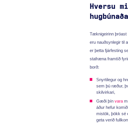
Hversu m
hugbúnað
Tæknigeirinn þróast 
eru nauðsynlegir til a
er þetta fjárfesting 
stafræna framtíð fyr
borð:
Snyrtilegur og hr
sem þú ræður, því
skilvirkari,
Gæði þín
vara
mu
áður hefur komið
mistök, þökk sé e
geta verið fullko