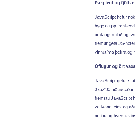
Þægilegt og fjölhæ
JavaScript hefur nokk
byggja upp front-end
umfangsmikið og sveig
fremur geta JS-notend
vinnutíma þeirra og 
Öflugur og ört vax
JavaScript getur stá
975.490 niðurstöður 
fremstu JavaScript h
vettvangi eins og áð
netinu og hversu vin