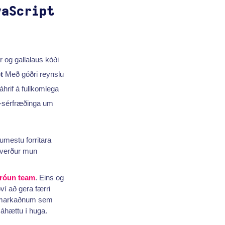
vaScript
r og gallalaus kóði
t
Með góðri reynslu
áhrif á fullkomlega
JS-sérfræðinga um
lumestu forritara
verður mun
róun team
. Eins og
ví að gera færri
r á markaðnum sem
 áhættu í huga.