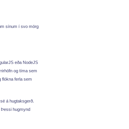
ldum sínum í svo mörg
gularJS eða NodeJS
fyrirhöfn og tíma sem
g flókna ferla sem
 sé á hugtaksgerð.
i. Þessi hugmynd