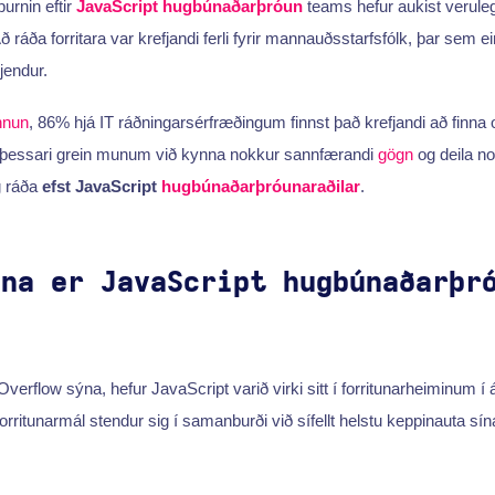
spurnin eftir
JavaScript hugbúnaðarþróun
teams hefur aukist veruleg
 ráða forritara var krefjandi ferli fyrir mannauðsstarfsfólk, þar sem ein
jendur.
nnun
, 86% hjá IT ráðningarsérfræðingum finnst það krefjandi að finna
 Í þessari grein munum við kynna nokkur sannfærandi
gögn
og deila 
g ráða
efst JavaScript
hugbúnaðarþróunaraðilar
.
gna er JavaScript hugbúnaðarþr
erflow sýna, hefur JavaScript varið virki sitt í forritunarheiminum í 
orritunarmál stendur sig í samanburði við sífellt helstu keppinauta sí