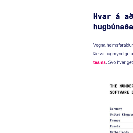
Hvar á a
hugbúnað
Vegna heimsfaraldur
Þessi hugmynd getur
teams
. Svo hvar ge