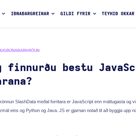
IÐNAÐARGREINAR
GILDI FYRIR
TEYMIÐ OKKAR
HUGBÚNAÐARÞRÓUN
g finnurðu bestu JavaSc
arana?
nnun SlashData meðal forritara er JavaScript enn máttugasta og vi
narmál eins og Python og Java. JS er gjarnan notað til að byggja upp n