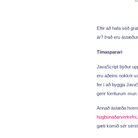
Eftir að hafa séð gr
ár? Það eru ástæður 
Tímasparari
JavaScript býður up
eru aðeins nokkrir v
fer í að byggja JavaS
gerir forriturum mun 
Annað ástæða hver
hugbúnaðarverkefni
gæti komið sér sérst