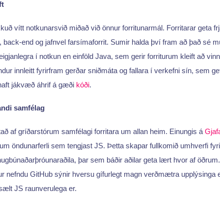
ft
uð vítt notkunarsvið miðað við önnur forritunarmál. Forritarar geta frjá
, back-end og jafnvel farsímaforrit. Sumir halda því fram að það sé 
janlegra í notkun en einföld Java, sem gerir forriturum kleift að vinna
ur innleitt fyrirfram gerðar sniðmáta og fallara í verkefni sín, sem ge
haft jákvæð áhrif á gæði
kóði
.
andi samfélag
tað af gríðarstórum samfélagi forritara um allan heim. Einungis á
Gjaf
um öndunarferli sem tengjast JS. Þetta skapar fullkomið umhverfi fyr
ugbúnaðarþróunaraðila, þar sem báðir aðilar geta lært hvor af öðrum. 
ur nefndu GitHub sýnir hversu gífurlegt magn verðmætra upplýsinga er
sælt JS raunverulega er.