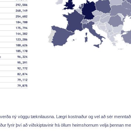
 verða ný vöggu tæknilausna. Lægri kostnaður og vel að sér menntaði
ur fyrir því að viðskiptavinir frá öllum heimshornum velja þennan meg