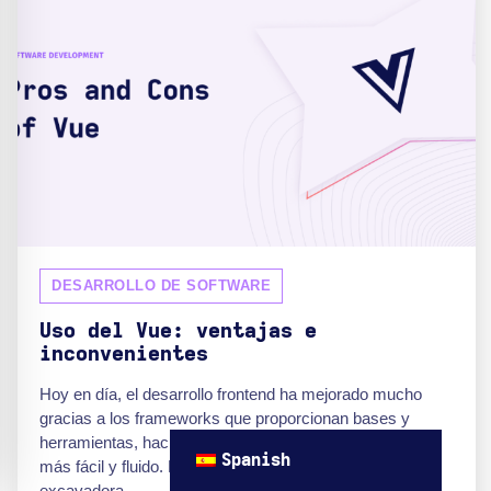
DESARROLLO DE SOFTWARE
Uso del Vue: ventajas e
inconvenientes
Hoy en día, el desarrollo frontend ha mejorado mucho
gracias a los frameworks que proporcionan bases y
herramientas, haciendo que este proceso sea mucho
Spanish
más fácil y fluido. Es como cambiar una pala por una
excavadora.