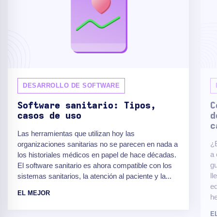
DESARROLLO DE SOFTWARE
Software sanitario: Tipos,
C
casos de uso
d
c
Las herramientas que utilizan hoy las
¿E
organizaciones sanitarias no se parecen en nada a
a 
los historiales médicos en papel de hace décadas.
gu
El software sanitario es ahora compatible con los
ll
sistemas sanitarios, la atención al paciente y la...
eq
EL MEJOR
he
E