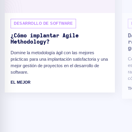
DESARROLLO DE SOFTWARE
¿Cómo implantar Agile
D
Methodology?
r
g
Domine la metodología ágil con las mejores
Co
prácticas para una implantación satisfactoria y una
es
mejor gestión de proyectos en el desarrollo de
ra
software.
có
EL MEJOR
T