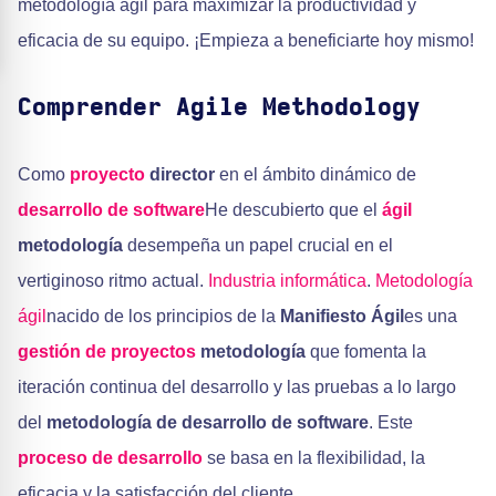
metodología ágil para maximizar la productividad y
eficacia de su equipo. ¡Empieza a beneficiarte hoy mismo!
Comprender
Agile Methodology
Como
proyecto
director
en el ámbito dinámico de
desarrollo de software
He descubierto que el
ágil
metodología
desempeña un papel crucial en el
vertiginoso ritmo actual.
Industria informática
.
Metodología
ágil
nacido de los principios de la
Manifiesto Ágil
es una
gestión de proyectos
metodología
que fomenta la
iteración continua del desarrollo y las pruebas a lo largo
del
metodología de desarrollo de software
. Este
proceso de desarrollo
se basa en la flexibilidad, la
eficacia y la satisfacción del cliente.