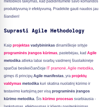
metodikos taikymas, kad padidintumėte savo komandos
produktyvumą ir efektyvumą. Pradėkite gauti naudos jau
šiandien!
Suprasti
Agile Methodology
Kaip
projektas
vadybininkas
dinamiškoje srityje
programinės įrangos kūrimas
, pastebėjau, kad
Agile
metodika
atlieka labai svarbų vaidmenį šiuolaikinėje
sparčiai besikeičiančioje
IT pramonė
.
Agile metodika
,
gimęs iš principų
Agile manifestas
, yra
projektų
valdymas
metodika
kuri skatina nuolatinį kūrimo ir
testavimo kartojimą per visą
programinės įrangos
kūrimo metodika
. Šis
kūrimo procesas
svarbiausia -
lankstumas, efektyvumas ir klientų pasitenkinimas.