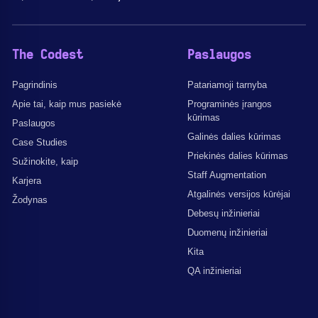
The Codest
Paslaugos
Pagrindinis
Patariamoji tarnyba
Apie tai, kaip mus pasiekė
Programinės įrangos
kūrimas
Paslaugos
Galinės dalies kūrimas
Case Studies
Priekinės dalies kūrimas
Sužinokite, kaip
Staff Augmentation
Karjera
Atgalinės versijos kūrėjai
Žodynas
Debesų inžinieriai
Duomenų inžinieriai
Kita
QA inžinieriai