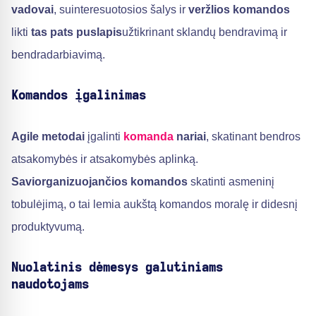
vadovai
, suinteresuotosios šalys ir
veržlios komandos
likti
tas pats puslapis
užtikrinant sklandų bendravimą ir
bendradarbiavimą.
Komandos įgalinimas
Agile metodai
įgalinti
komanda
nariai
, skatinant bendros
atsakomybės ir atsakomybės aplinką.
Saviorganizuojančios komandos
skatinti asmeninį
tobulėjimą, o tai lemia aukštą komandos moralę ir didesnį
produktyvumą.
Nuolatinis dėmesys galutiniams
naudotojams