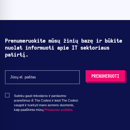
Prenumeruokite mūsų žinių bazę ir būkite
nuolat informuoti apie IT sektoriaus
patirtį.
Sutinku gauti rinkodaros ir pardavimo
pranešimus iš The Codest ir leisti The Codest
saugoti ir tvarkyti mano asmens duomenis,
kaip paaiškinta mūsų
Privatumo politika.