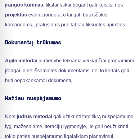
įrangos kūrimas
, tikslai laikui bėgant gali keistis, nes
projektas
evoliucionuoja, o tai gali būti iššūkis
komandoms, įpratusioms prie labiau fiksuotos apimties.
Dokumentų trūkumas
Agile metodai
pirmenybė teikiama veikiančiai programinei
įrangai, o ne išsamiems dokumentams, dėl to kartais gali
būti nepakankamai dokumentų.
Mažiau nuspėjamumo
Nors
judrūs metodai
gali užtikrinti tam tikrą nuspėjamumo
lygį mažesniame, iteracijų lygmenyje, jie gali neužtikrinti
tokio paties nuspėjamumo ilgalaikiam planavimui,