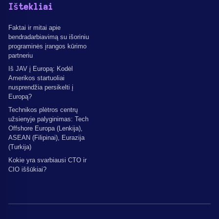
Ištekliai
Faktai ir mitai apie
bendradarbiavimą su išoriniu
programinės įrangos kūrimo
partneriu
Iš JAV į Europą: Kodėl
Amerikos startuoliai
nusprendžia persikelti į
Europą?
Technikos plėtros centrų
užsienyje palyginimas: Tech
Offshore Europa (Lenkija),
ASEAN (Filipinai), Eurazija
(Turkija)
Kokie yra svarbiausi CTO ir
CIO iššūkiai?