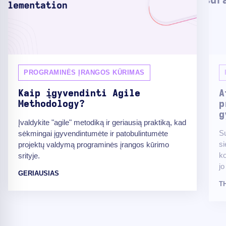
PROGRAMINĖS ĮRANGOS KŪRIMAS
Kaip įgyvendinti Agile
A
Methodology?
p
g
Įvaldykite "agile" metodiką ir geriausią praktiką, kad
Su
sėkmingai įgyvendintumėte ir patobulintumėte
si
projektų valdymą programinės įrangos kūrimo
ko
srityje.
jo
GERIAUSIAS
T