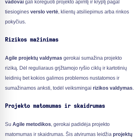
vadovai
gali koreguoti projekto apimtį ir kryptį pagal
tiesiogines
verslo vertė
, klientų atsiliepimus arba rinkos
pokyčius.
Rizikos mažinimas
Agile projektų valdymas
gerokai sumažina projekto
riziką. Dėl reguliaraus grįžtamojo ryšio ciklų ir kartotinių
leidinių bet kokios galimos problemos nustatomos ir
sumažinamos anksti, todėl veiksmingai
rizikos valdymas
.
Projekto matomumas ir skaidrumas
Su
Agile metodikos
, gerokai padidėja projekto
matomumas ir skaidrumas. Šis atvirumas leidžia
projektų