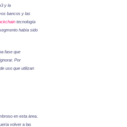
3 y la
vos bancos y las
ockchain
tecnología
 segmento había sido
na fase que
gnorar. Por
e uso que utilizan
broso en esta área.
ería volver a las