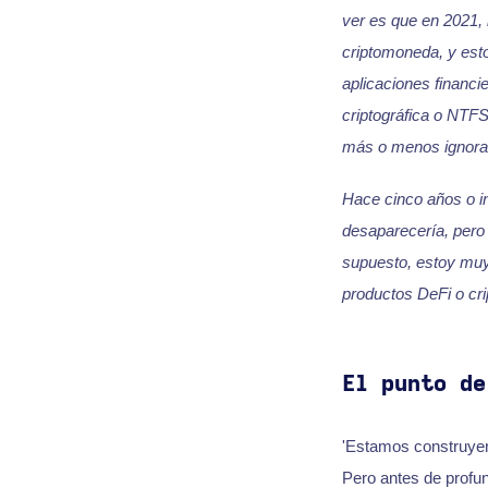
ver es que en 2021, 
criptomoneda, y est
aplicaciones financ
criptográfica o NTF
más o menos ignora
Hace cinco años o i
desaparecería, pero
supuesto, estoy muy
productos DeFi o cri
El punto de
'Estamos construyen
Pero antes de profun