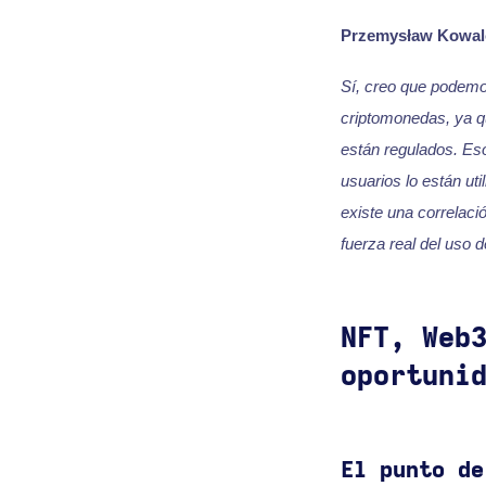
Przemysław Kowal
Sí, creo que podemo
criptomonedas, ya qu
están regulados. Eso
usuarios lo están ut
existe una correlació
fuerza real del uso 
NFT, Web
oportuni
El punto de