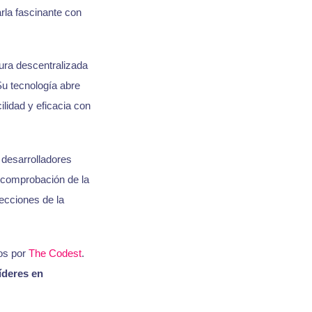
arla fascinante con
ura descentralizada
Su tecnología abre
ilidad y eficacia con
 desarrolladores
la comprobación de la
tecciones de la
os por
The Codest
.
líderes en