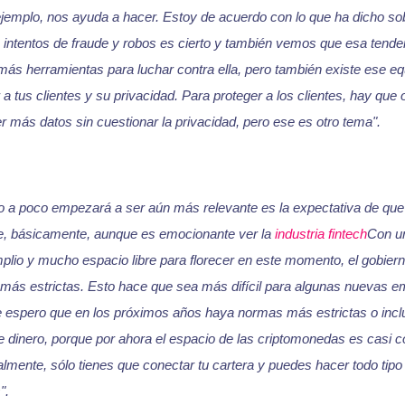
emplo, nos ayuda a hacer. Estoy de acuerdo con lo que ha dicho sobr
 intentos de fraude y robos es cierto y también vemos que esa tende
 herramientas para luchar contra ella, pero también existe ese equil
a tus clientes y su privacidad. Para proteger a los clientes, hay que
 más datos sin cuestionar la privacidad, pero ese es otro tema".
o a poco empezará a ser aún más relevante es la expectativa de qu
e, básicamente, aunque es emocionante ver la
industria fintech
Con u
plio y mucho espacio libre para florecer en este momento, el gobierno
 más estrictas. Esto hace que sea más difícil para algunas nuevas e
e espero que en los próximos años haya normas más estrictas o inc
e dinero, porque por ahora el espacio de las criptomonedas es casi 
eralmente, sólo tienes que conectar tu cartera y puedes hacer todo tip
".