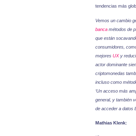
tendencias más globa
Vemos un cambio gen
banca
métodos de pag
que están socavando 
consumidores, como
mejores
UX
y reduci
actor dominante siem
criptomonedas tambié
incluso como método
‘Un acceso más ampli
general, y también v
de acceder a datos b
Mathias Klenk: