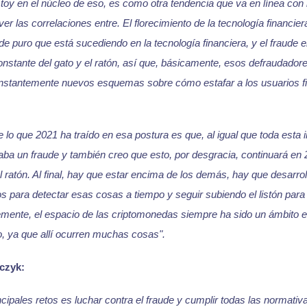
toy en el núcleo de eso, es como otra tendencia que va en línea con
er las correlaciones entre. El florecimiento de la tecnología financie
de puro que está sucediendo en la tecnología financiera, y el fraude e
stante del gato y el ratón, así que, básicamente, esos defraudador
nstantemente nuevos esquemas sobre cómo estafar a los usuarios fi
e lo que 2021 ha traído en esa postura es que, al igual que toda esta 
aba un fraude y también creo que esto, por desgracia, continuará en 
el ratón. Al final, hay que estar encima de los demás, hay que desarro
s para detectar esas cosas a tiempo y seguir subiendo el listón para 
emente, el espacio de las criptomonedas siempre ha sido un ámbito e
, ya que allí ocurren muchas cosas".
czyk:
cipales retos es luchar contra el fraude y cumplir todas las normativ