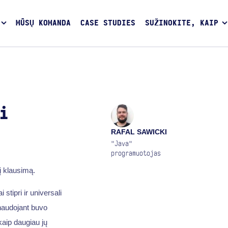
MŪSŲ KOMANDA
CASE STUDIES
SUŽINOKITE, KAIP
i
RAFAL SAWICKI
"Java"
programuotojas
į klausimą.
ai stipri ir universali
 naudojant buvo
aip daugiau jų