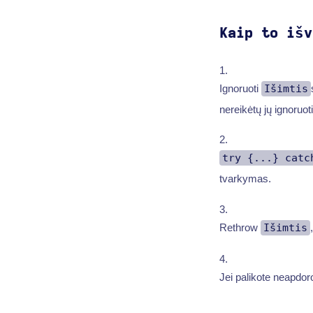
Kaip to išv
Ignoruoti
Išimtis
nereikėtų jų ignoruoti
try {...} catc
tvarkymas.
Rethrow
Išimtis
Jei palikote neapdoro