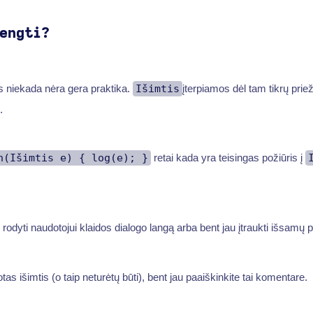
engti?
s niekada nėra gera praktika.
Išimtis
įterpiamos dėl tam tikrų priež
.
h(Išimtis e) { log(e); }
retai kada yra teisingas požiūris į
, rodyti naudotojui klaidos dialogo langą arba bent jau įtraukti išsamų 
tas išimtis (o taip neturėtų būti), bent jau paaiškinkite tai komentare.