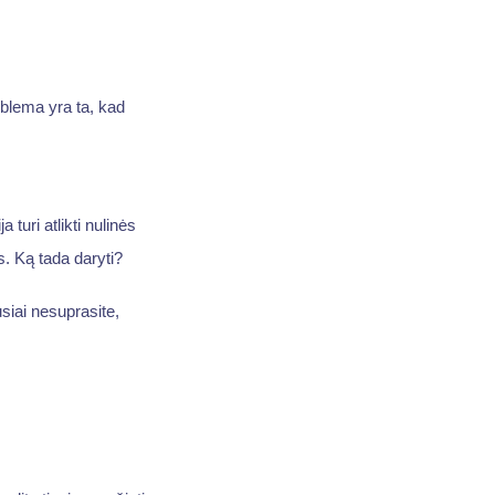
oblema yra ta, kad
 turi atlikti nulinės
s. Ką tada daryti?
usiai nesuprasite,