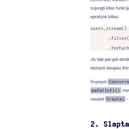
sujungti kitas funkci
aprašyta toliau:
users.stream()

       .filter(
       .forEac
Jis taip pat gali atsid
atsirasti daugiau iši
Išspręsti
Concurr
pašalinti()
meto
naudoti
Srautai
-
2. Slapt