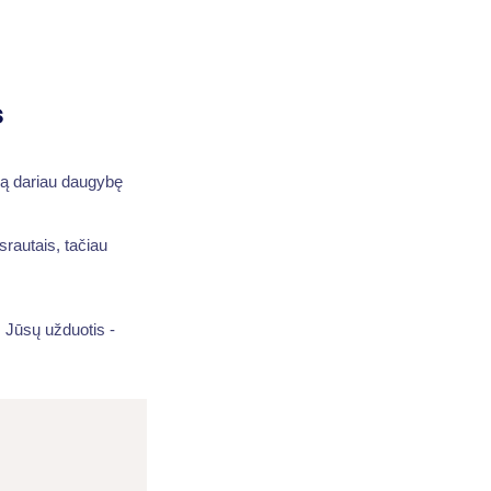
s
 ją dariau daugybę
 srautais, tačiau
. Jūsų užduotis -