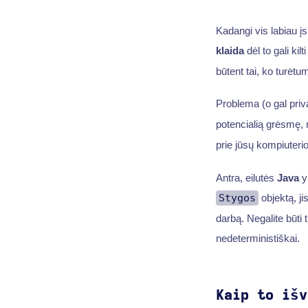
Kadangi vis labiau į
klaida
dėl to gali ki
būtent tai, ko turėtum
Problema (o gal pri
potencialią grėsmę, 
prie jūsų kompiuterio
Antra, eilutės
Java
y
Stygos
objektą, ji
darbą. Negalite būti 
nedeterministiškai.
Kaip to išv