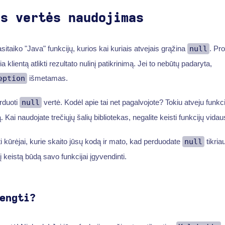
ės vertės naudojimas
itaiko "Java" funkcijų, kurios kai kuriais atvejais grąžina
null
. Pr
ia klientą atlikti rezultato nulinį patikrinimą. Jei to nebūtų padaryta,
eption
išmetamas.
rduoti
null
vertė. Kodėl apie tai net pagalvojote? Tokiu atveju funkcija
 Kai naudojate trečiųjų šalių bibliotekas, negalite keisti funkcijų vidau
i kūrėjai, kurie skaito jūsų kodą ir mato, kad perduodate
null
tikria
į keistą būdą savo funkcijai įgyvendinti.
engti?