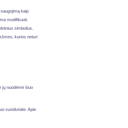
ų saugojimą kaip
ima modifikuoti.
iktinius simbolius.
eikšmes, kurios neturi
nė jų nuodėmė šiuo
iuo susiduriate. Apie