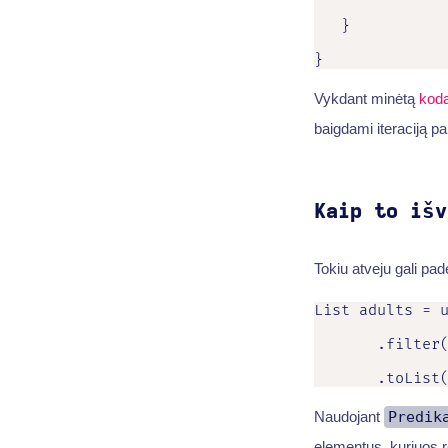
   }

}
Vykdant minėtą
kod
baigdami iteraciją pa
Kaip to išv
Tokiu atveju gali pad
List adults = u
       .filter(
       .toList
Naudojant
Predik
elementus, kuriuos r