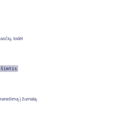
asčių, todėl
Išimtis
pranešimą į žurnalą.