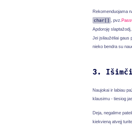
Rekomenduojama n
char[]
, pvz.
Pass
Apdoroję slaptažodį, g
Jei įsilaužėliai gaus 
nieko bendra su naud
3. Išimč
Naujokai ir labiau pa
klausimu - tiesiog
Deja, negalime patei
kiekvieną atvejį turit