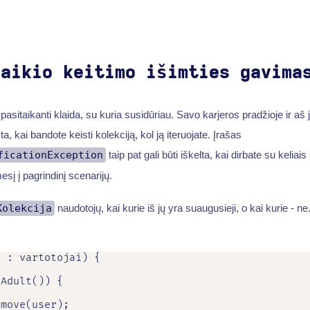
laikio keitimo išimties gavima
pasitaikanti klaida, su kuria susidūriau. Savo karjeros pradžioje ir aš
ta, kai bandote keisti kolekciją, kol ją iteruojate. Įrašas
ficationException
taip pat gali būti iškelta, kai dirbate su keliais
sį į pagrindinį scenarijų.
Kolekcija
naudotojų, kai kurie iš jų yra suaugusieji, o kai kurie - ne
 : vartotojai) {

Adult()) {

move(user);
