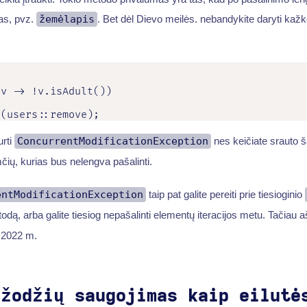
jas, pvz.
žemėlapis
. Bet dėl Dievo meilės. nebandykite daryti kažk
v -> !v.isAdult())

h(users::remove);
urti
ConcurrentModificationException
nes keičiate srauto šal
mčių, kurias bus nelengva pašalinti.
entModificationException
taip pat galite pereiti prie tiesioginio
dą, arba galite tiesiog nepašalinti elementų iteracijos metu. Tačiau
 2022 m.
ažodžių saugojimas kaip eilutė