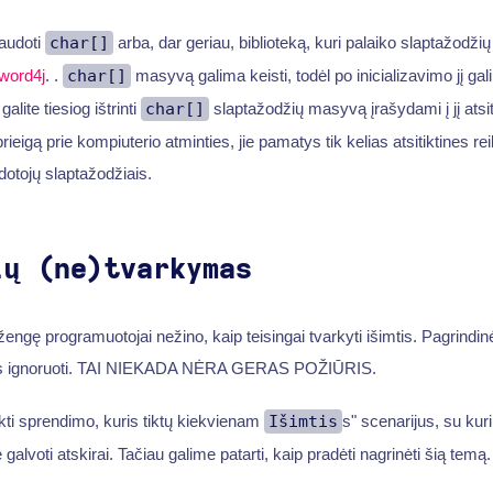
audoti
char[]
arba, dar geriau, biblioteką, kuri palaiko slaptažodži
word4j
. .
char[]
masyvą galima keisti, todėl po inicializavimo jį gal
alite tiesiog ištrinti
char[]
slaptažodžių masyvą įrašydami į jį atsit
prieigą prie kompiuterio atminties, jie pamatys tik kelias atsitiktines r
otojų slaptažodžiais.
ių (ne)tvarkymas
žengę programuotojai nežino, kaip teisingai tvarkyti išimtis. Pagrindi
 jas ignoruoti. TAI NIEKADA NĖRA GERAS POŽIŪRIS.
kti sprendimo, kuris tiktų kiekvienam
Išimtis
s" scenarijus, su kur
e galvoti atskirai. Tačiau galime patarti, kaip pradėti nagrinėti šią temą.