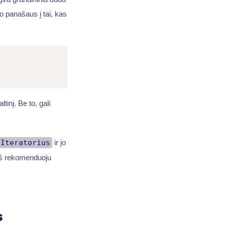
o panašaus į tai, kas
tinį. Be to, gali
Iteratorius
ir jo
 aš rekomenduoju
s