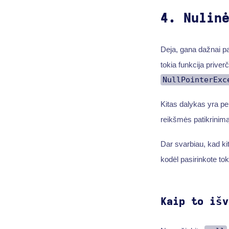
4. Nulin
Deja, gana dažnai pas
tokia funkcija priverč
NullPointerExc
Kitas dalykas yra pe
reikšmės patikrinimą.
Dar svarbiau, kad kit
kodėl pasirinkote tok
Kaip to išv