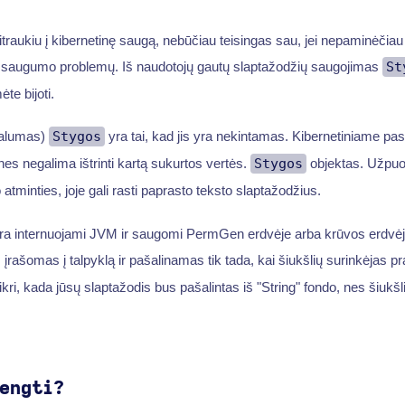
sitraukiu į kibernetinę saugą, nebūčiau teisingas sau, jei nepaminėčia
lti saugumo problemų. Iš naudotojų gautų slaptažodžių saugojimas
St
ėte bijoti.
valumas)
Stygos
yra tai, kad jis yra nekintamas. Kibernetiniame pasa
nes negalima ištrinti kartą sukurtos vertės.
Stygos
objektas. Užpuol
 atminties, joje gali rasti paprasto teksto slaptažodžius.
ra internuojami JVM ir saugomi PermGen erdvėje arba krūvos erdvėje
s įrašomas į talpyklą ir pašalinamas tik tada, kai šiukšlių surinkėjas pr
tikri, kada jūsų slaptažodis bus pašalintas iš "String" fondo, nes šiukšl
engti?