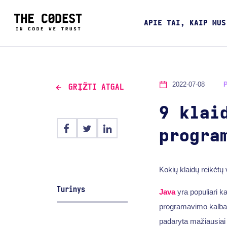
APIE TAI, KAIP MUS
2022-07-08
GRĮŽTI ATGAL
9 klai
progra
Kokių klaidų reikėtų
Turinys
Java
yra populiari ka
programavimo kalba.
padaryta mažiausiai 