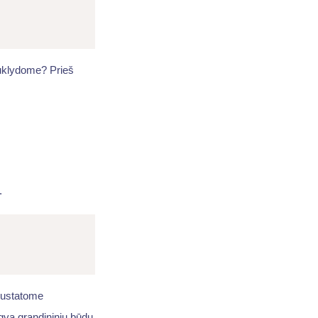
uklydome? Prieš
.
 nustatome
ngva grandininiu būdu