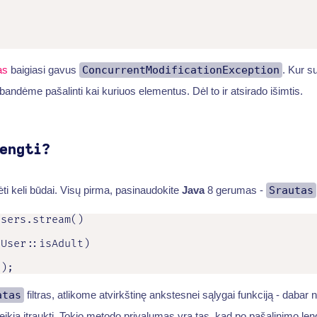
as
baigiasi gavus
ConcurrentModificationException
. Kur s
bandėme pašalinti kai kuriuos elementus. Dėl to ir atsirado išimtis.
engti?
ėti keli būdai. Visų pirma, pasinaudokite
Java
8 gerumas -
Srautas
sers.stream()

User::isAdult)

();
atas
filtras, atlikome atvirkštinę ankstesnei sąlygai funkciją - dabar
eikia įtraukti. Tokio metodo privalumas yra tas, kad po pašalinimo le