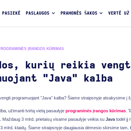
 PASIEKĖ
PASLAUGOS
PRAMONĖS ŠAKOS
VERTĖ UŽ
PROGRAMINĖS ĮRANGOS KŪRIMAS
dos, kurių reikia vengt
muojant "Java" kalba
 vengti programuojant "Java" kalba? Šiame straipsnyje atsakysime į š
lba, užimanti tvirtą vietą pasaulyje
programinės įrangos kūrimas
. T
 Maždaug 3 mlrd. prietaisų visame pasaulyje veikia su
Java
todėl jį
3 mlrd. klaidų. Šiame straipsnyje daugiausia dėmesio skirsime tam, k