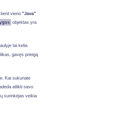
u bent vieno
"Java"
ygos
objektas yra
ulyje tai kelia
ikas, gavęs prieigą
. Kai sukuriate
adeda atlikti savo
ių surinkėjas veikia