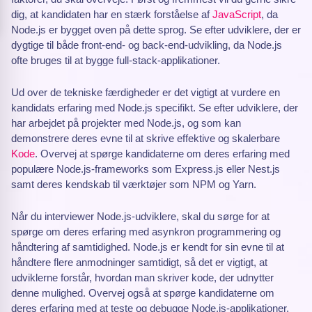
dig, at kandidaten har en stærk forståelse af
JavaScript
, da
Node.js er bygget oven på dette sprog. Se efter udviklere, der er
dygtige til både front-end- og back-end-udvikling, da Node.js
ofte bruges til at bygge full-stack-applikationer.
Ud over de tekniske færdigheder er det vigtigt at vurdere en
kandidats erfaring med Node.js specifikt. Se efter udviklere, der
har arbejdet på projekter med Node.js, og som kan
demonstrere deres evne til at skrive effektive og skalerbare
Kode
. Overvej at spørge kandidaterne om deres erfaring med
populære Node.js-frameworks som Express.js eller Nest.js
samt deres kendskab til værktøjer som NPM og Yarn.
Når du interviewer Node.js-udviklere, skal du sørge for at
spørge om deres erfaring med asynkron programmering og
håndtering af samtidighed. Node.js er kendt for sin evne til at
håndtere flere anmodninger samtidigt, så det er vigtigt, at
udviklerne forstår, hvordan man skriver kode, der udnytter
denne mulighed. Overvej også at spørge kandidaterne om
deres erfaring med at teste og debugge Node.js-applikationer,