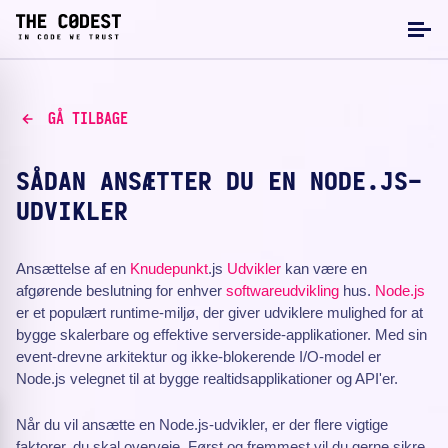
GÅ TILBAGE
SÅDAN ANSÆTTER DU EN NODE.JS-
UDVIKLER
Ansættelse af en
Knudepunkt
.js
Udvikler
kan være en
afgørende beslutning for enhver
softwareudvikling
hus.
Node.js
er et populært runtime-miljø, der giver udviklere mulighed for at
bygge skalerbare og effektive serverside-applikationer. Med sin
event-drevne arkitektur og ikke-blokerende I/O-model er
Node.js velegnet til at bygge realtidsapplikationer og API'er.
Når du vil ansætte en Node.js-udvikler, er der flere vigtige
faktorer, du skal overveje. Først og fremmest vil du gerne sikre