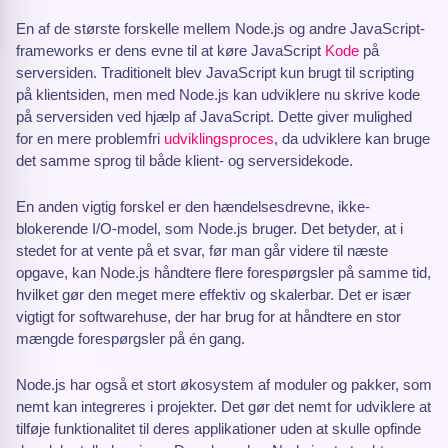
En af de største forskelle mellem Node.js og andre JavaScript-
frameworks er dens evne til at køre JavaScript
Kode
på
serversiden. Traditionelt blev JavaScript kun brugt til scripting
på klientsiden, men med Node.js kan udviklere nu skrive kode
på serversiden ved hjælp af JavaScript. Dette giver mulighed
for en mere problemfri
udviklingsproces
, da udviklere kan bruge
det samme sprog til både klient- og serversidekode.
En anden vigtig forskel er den hændelsesdrevne, ikke-
blokerende I/O-model, som Node.js bruger. Det betyder, at i
stedet for at vente på et svar, før man går videre til næste
opgave, kan Node.js håndtere flere forespørgsler på samme tid,
hvilket gør den meget mere effektiv og skalerbar. Det er især
vigtigt for softwarehuse, der har brug for at håndtere en stor
mængde forespørgsler på én gang.
Node.js har også et stort økosystem af moduler og pakker, som
nemt kan integreres i projekter. Det gør det nemt for udviklere at
tilføje funktionalitet til deres applikationer uden at skulle opfinde