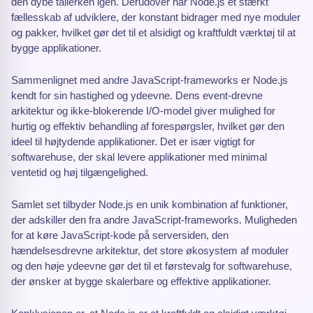
den dybe tallerken igen. Derudover har Node.js et stærkt
fællesskab af udviklere, der konstant bidrager med nye moduler
og pakker, hvilket gør det til et alsidigt og kraftfuldt værktøj til at
bygge applikationer.
Sammenlignet med andre JavaScript-frameworks er Node.js
kendt for sin hastighed og ydeevne. Dens event-drevne
arkitektur og ikke-blokerende I/O-model giver mulighed for
hurtig og effektiv behandling af forespørgsler, hvilket gør den
ideel til højtydende applikationer. Det er især vigtigt for
softwarehuse, der skal levere applikationer med minimal
ventetid og høj tilgængelighed.
Samlet set tilbyder Node.js en unik kombination af funktioner,
der adskiller den fra andre JavaScript-frameworks. Muligheden
for at køre JavaScript-kode på serversiden, den
hændelsesdrevne arkitektur, det store økosystem af moduler
og den høje ydeevne gør det til et førstevalg for softwarehuse,
der ønsker at bygge skalerbare og effektive applikationer.