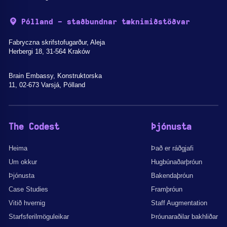
Pólland - staðbundnar tæknimiðstöðvar
Fabryczna skrifstofugarður, Aleja
Herbergi 18, 31-564 Kraków
Brain Embassy, Konstruktorska
11, 02-673 Varsjá, Pólland
The Codest
Þjónusta
Heima
Það er ráðgjafi
Um okkur
Hugbúnaðarþróun
Þjónusta
Bakendaþróun
Case Studies
Framþróun
Vitið hvernig
Staff Augmentation
Starfsferilmöguleikar
Þróunaraðilar bakhliðar