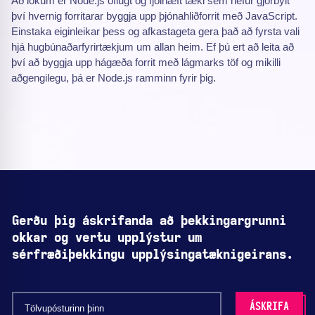
Að lokum er Node.js öflugt og fjölhæft tæki sem hefur gjörbylt
því hvernig forritarar byggja upp þjónahliðforrit með JavaScript.
Einstaka eiginleikar þess og afkastageta gera það að fyrsta vali
hjá hugbúnaðarfyrirtækjum um allan heim. Ef þú ert að leita að
því að byggja upp hágæða forrit með lágmarks töf og mikilli
aðgengilegu, þá er Node.js ramminn fyrir þig.
Gerðu þig áskrifanda að þekkingargrunni
okkar og vertu upplýstur um
sérfræðiþekkingu upplýsingatæknigeirans.