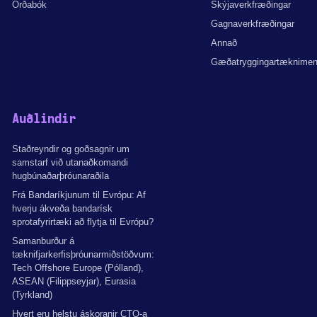
Orðabók
Skýjaverkfræðingar
Gagnaverkfræðingar
Annað
Gæðatryggingartæknime
Auðlindir
Staðreyndir og goðsagnir um
samstarf við utanaðkomandi
hugbúnaðarþróunaraðila
Frá Bandaríkjunum til Evrópu: Af
hverju ákveða bandarísk
sprotafyrirtæki að flytja til Evrópu?
Samanburður á
tæknifjarkerfisþróunarmiðstöðvum:
Tech Offshore Europe (Pólland),
ASEAN (Filippseyjar), Eurasia
(Tyrkland)
Hvert eru helstu áskoranir CTO-a