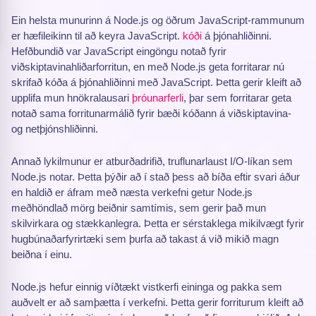
Ein helsta munurinn á Node.js og öðrum JavaScript-rammunum
er hæfileikinn til að keyra JavaScript.
kóði
á þjónahliðinni.
Hefðbundið var JavaScript eingöngu notað fyrir
viðskiptavinahliðarforritun, en með Node.js geta forritarar nú
skrifað kóða á þjónahliðinni með JavaScript. Þetta gerir kleift að
upplifa mun hnökralausari
þróunarferli
, þar sem forritarar geta
notað sama forritunarmálið fyrir bæði kóðann á viðskiptavina-
og netþjónshliðinni.
Annað lykilmunur er atburðadrifið, truflunarlaust I/O-líkan sem
Node.js notar. Þetta þýðir að í stað þess að bíða eftir svari áður
en haldið er áfram með næsta verkefni getur Node.js
meðhöndlað mörg beiðnir samtímis, sem gerir það mun
skilvirkara og stækkanlegra. Þetta er sérstaklega mikilvægt fyrir
hugbúnaðarfyrirtæki sem þurfa að takast á við mikið magn
beiðna í einu.
Node.js hefur einnig víðtækt vistkerfi eininga og pakka sem
auðvelt er að samþætta í verkefni. Þetta gerir forriturum kleift að