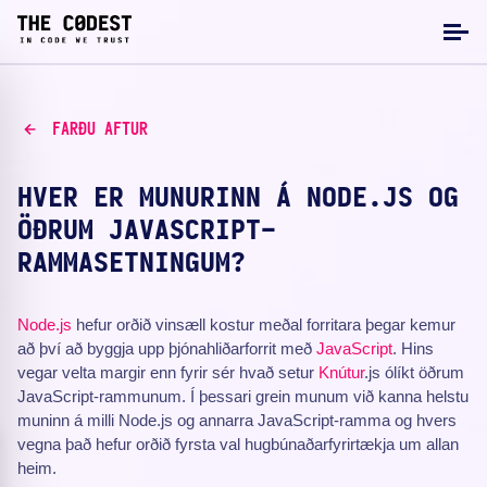
FARÐU AFTUR
HVER ER MUNURINN Á NODE.JS OG
ÖÐRUM JAVASCRIPT-
RAMMASETNINGUM?
Node.js
hefur orðið vinsæll kostur meðal forritara þegar kemur
að því að byggja upp þjónahliðarforrit með
JavaScript
. Hins
vegar velta margir enn fyrir sér hvað setur
Knútur
.js ólíkt öðrum
JavaScript-rammunum. Í þessari grein munum við kanna helstu
muninn á milli Node.js og annarra JavaScript-ramma og hvers
vegna það hefur orðið fyrsta val hugbúnaðarfyrirtækja um allan
heim.