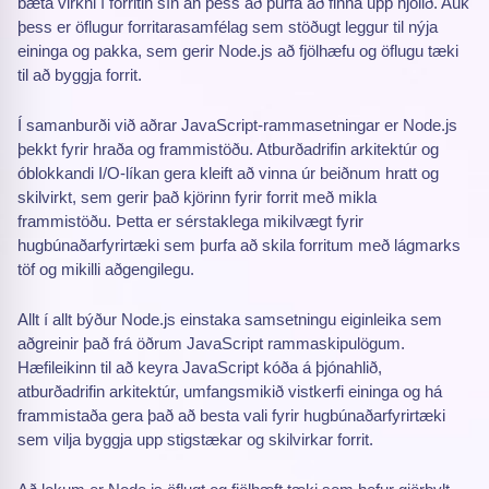
bæta virkni í forritin sín án þess að þurfa að finna upp hjólið. Auk
þess er öflugur forritarasamfélag sem stöðugt leggur til nýja
eininga og pakka, sem gerir Node.js að fjölhæfu og öflugu tæki
til að byggja forrit.
Í samanburði við aðrar JavaScript-rammasetningar er Node.js
þekkt fyrir hraða og frammistöðu. Atburðadrifin arkitektúr og
óblokkandi I/O-líkan gera kleift að vinna úr beiðnum hratt og
skilvirkt, sem gerir það kjörinn fyrir forrit með mikla
frammistöðu. Þetta er sérstaklega mikilvægt fyrir
hugbúnaðarfyrirtæki sem þurfa að skila forritum með lágmarks
töf og mikilli aðgengilegu.
Allt í allt býður Node.js einstaka samsetningu eiginleika sem
aðgreinir það frá öðrum JavaScript rammaskipulögum.
Hæfileikinn til að keyra JavaScript kóða á þjónahlið,
atburðadrifin arkitektúr, umfangsmikið vistkerfi eininga og há
frammistaða gera það að besta vali fyrir hugbúnaðarfyrirtæki
sem vilja byggja upp stigstækar og skilvirkar forrit.