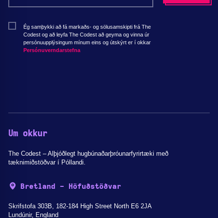
Ég samþykki að fá markaðs- og sölusamskipti frá The
Codest og að leyfa The Codest að geyma og vinna úr
persónuupplýsingum mínum eins og útskýrt er í okkar
Persónuverndarstefna
Um okkur
The Codest – Alþjóðlegt hugbúnaðarþróunarfyrirtæki með
tæknimiðstöðvar í Póllandi.
Bretland - Höfuðstöðvar
Skrifstofa 303B, 182-184 High Street North E6 2JA
Lundúnir, England