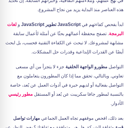
في نهج عملهم، وملاءمتهم الثقافية، وخبراتهم السابقة. إن تحديد
هذه العناصر منذ البداية يزيد من نجاح المشروع.
ابدأ بفحص كفاءتهم في
JavaScript تطوير JavaScript
و
لغات
البرمجة
. تصفح محفظة أعمالهم بحثًا عن أمثلة لأعمال سابقة
مشابهة لمشروعك. لا تبحث عن الكفاءة التقنية فحسب، بل ابحث
أيضًا عن القدرات الإبداعية وقدرات حل المشكلات.
التواصل
مطورو الواجهة الخلفية
جزء لا يتجزأ من أي مسعى
تعاوني. وبالتالي، تحقق مما إذا كان المطورون يتعاملون مع
التواصل بفعالية أو لديهم خبرة في أدوات العمل عن بُعد، خاصة
بالنسبة لمطور جافا سكريبت عن بُعد أو المستقل
مطور رئيسي
الأدوار.
بعد ذلك، افحص موقفهم تجاه العمل الجماعي
مهارات تواصل
قوية
وثقافة الشركة. هل هي متوافقة مع ثقافتك؟ بغض النظر عن