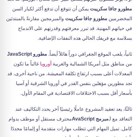
مطورو جافا سكريبت
يمكن أن تتوقع أن تدفع أكثر لكبار السن
المخضرمين
مطورو جافا سكريبت
والمبرمجين مقارنةً بالمبتدئين
في حياتهم المهنية. قد تبرر معرفتهم وقدرتهم على الاندماج
بسلاسة مع فريقك الحالي هذه النفقات الإضافية.
ثانياً، يلعب الموقع الجغرافي دوراً هائلاً أيضاً.
مطورو JavaScript
من مناطق مثل أمريكا الشمالية والغربية
أوروبا
غالباً ما تكون
المعدلات أعلى بسبب ارتفاع تكلفة المعيشة. من ناحية أخرى، قد
تجد مطورين مؤهلين بنفس القدر في أوروبا الشرقية أو آسيا
بأسعار أقل بسبب الاختلافات الاقتصادية في المقام الأول.
ثالثًا، يعد تعقيد المشروع عاملًا رئيسيًا آخر يحدد التكاليف عند
التعاقد مع J
مبرمج AvaScript
محترف مستقل أو موظف بدوام
كامل. تميل المهام التي تتطلب مهارات متقدمة أو إلمامًا محددًا