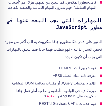
كامل-
مطور المكدس
: كما يتضح من لقبهم، هؤلاء هم "أصحاب
المهام الشاملة". فهم يديرون المهام الأمامية والخلفية بكفاءة.
المهارات التي يجب البحث عنها في
مطور JavaScript
العثور على قادر حقًا
مطورو جافا سكريبت
يتطلب أكثر من مجرد
فحص السير الذاتية - فهو يتطلب فهماً حاداً فيما يتعلق بالمهارات
التي يجب أن تكون لديك:
فهم عميق لـ HTML/CSS
معرفة تامة ببناء الجملة ES6+
الإلمام بمكتبات JQuery أو مكتبات معالجة DOM المشابهة
خبرة كافية في الواجهة الأمامية والخلفية
أطر عمل جافا
سكريبت
مثل AngularJS و
العقدة
.js
فهم خدمات RESTful Services & APIs