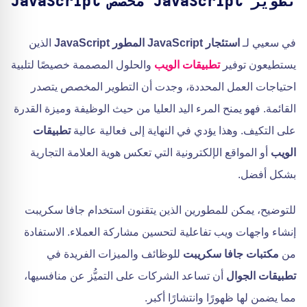
تطوير JavaScript مخصص JavaScript
في سعيي لـ
استئجار JavaScript المطور JavaScript
الذين
يستطيعون توفير
تطبيقات الويب
والحلول المصممة خصيصًا لتلبية
احتياجات العمل المحددة، وجدت أن التطوير المخصص يتصدر
القائمة. فهو يمنح المرء اليد العليا من حيث الوظيفة وميزة القدرة
على التكيف. وهذا يؤدي في النهاية إلى فعالية عالية
تطبيقات
الويب
أو المواقع الإلكترونية التي تعكس هوية العلامة التجارية
بشكل أفضل.
للتوضيح، يمكن للمطورين الذين يتقنون استخدام جافا سكريبت
إنشاء واجهات ويب تفاعلية لتحسين مشاركة العملاء. الاستفادة
من
مكتبات جافا سكريبت
للوظائف والميزات الفريدة في
تطبيقات الجوال
أن تساعد الشركات على التميُّز عن منافسيها،
مما يضمن لها ظهورًا وانتشارًا أكبر.