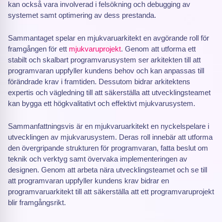
kan också vara involverad i felsökning och debugging av
systemet samt optimering av dess prestanda.
Sammantaget spelar en mjukvaruarkitekt en avgörande roll för
framgången för ett
mjukvaruprojekt
. Genom att utforma ett
stabilt och skalbart programvarusystem ser arkitekten till att
programvaran uppfyller kundens behov och kan anpassas till
förändrade krav i framtiden. Dessutom bidrar arkitektens
expertis och vägledning till att säkerställa att utvecklingsteamet
kan bygga ett högkvalitativt och effektivt mjukvarusystem.
Sammanfattningsvis är en mjukvaruarkitekt en nyckelspelare i
utvecklingen av mjukvarusystem. Deras roll innebär att utforma
den övergripande strukturen för programvaran, fatta beslut om
teknik och verktyg samt övervaka implementeringen av
designen. Genom att arbeta nära utvecklingsteamet och se till
att programvaran uppfyller kundens krav bidrar en
programvaruarkitekt till att säkerställa att ett programvaruprojekt
blir framgångsrikt.