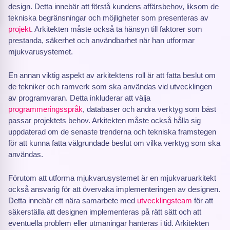
design. Detta innebär att förstå kundens affärsbehov, liksom de
tekniska begränsningar och möjligheter som presenteras av
projekt
. Arkitekten måste också ta hänsyn till faktorer som
prestanda, säkerhet och användbarhet när han utformar
mjukvarusystemet.
En annan viktig aspekt av arkitektens roll är att fatta beslut om
de tekniker och ramverk som ska användas vid utvecklingen
av programvaran. Detta inkluderar att välja
programmeringsspråk
, databaser och andra verktyg som bäst
passar projektets behov. Arkitekten måste också hålla sig
uppdaterad om de senaste trenderna och tekniska framstegen
för att kunna fatta välgrundade beslut om vilka verktyg som ska
användas.
Förutom att utforma mjukvarusystemet är en mjukvaruarkitekt
också ansvarig för att övervaka implementeringen av designen.
Detta innebär ett nära samarbete med
utvecklingsteam
för att
säkerställa att designen implementeras på rätt sätt och att
eventuella problem eller utmaningar hanteras i tid. Arkitekten