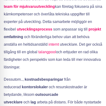
team för mjukvaruutveckling
kan företag fokusera på sina
kärnkompetenser och överlåta tekniska uppgifter till
experter på utveckling. Detta samarbete möjliggör en
flexibel
utvecklingsprocess
som anpassar sig till
projekt
omfattning
och föränderliga behov utan att behöva
anställa en heltidsanställd
internt
utvecklare. Det ger också
tillgång till en global
talangpool
och erbjuder en rad olika
färdigheter och perspektiv som kan leda till mer innovativa
lösningar.
Dessutom..,
kostnadsbesparingar
från
reducerad
kontorslokaler
och resurskostnader är
betydande, liksom
outsourcade
utvecklare
och
lag
arbeta på distans. För både nystartade