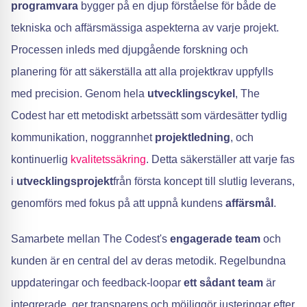
programvara
bygger på en djup förståelse för både de
tekniska och affärsmässiga aspekterna av varje projekt.
Processen inleds med djupgående forskning och
planering för att säkerställa att alla projektkrav uppfylls
med precision. Genom hela
utvecklingscykel
, The
Codest har ett metodiskt arbetssätt som värdesätter tydlig
kommunikation, noggrannhet
projektledning
, och
kontinuerlig
kvalitetssäkring
. Detta säkerställer att varje fas
i
utvecklingsprojekt
från första koncept till slutlig leverans,
genomförs med fokus på att uppnå kundens
affärsmål
.
Samarbete mellan The Codest's
engagerade team
och
kunden är en central del av deras metodik. Regelbundna
uppdateringar och feedback-loopar
ett sådant team
är
integrerade, ger transparens och möjliggör justeringar efter