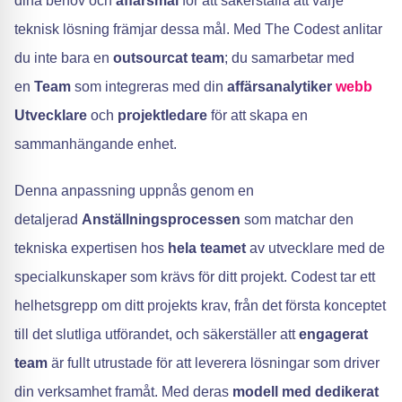
dina behov och
affärsmål
för att säkerställa att varje
teknisk lösning främjar dessa mål. Med The Codest anlitar
du inte bara en
outsourcat team
; du samarbetar med
en
Team
som integreras med din
affärsanalytiker
webb
Utvecklare
och
projektledare
för att skapa en
sammanhängande enhet.
Denna anpassning uppnås genom en
detaljerad
Anställningsprocessen
som matchar den
tekniska expertisen hos
hela teamet
av utvecklare med de
specialkunskaper som krävs för ditt projekt. Codest tar ett
helhetsgrepp om ditt projekts krav, från det första konceptet
till det slutliga utförandet, och säkerställer att
engagerat
team
är fullt utrustade för att leverera lösningar som driver
din verksamhet framåt. Med deras
modell med dedikerat