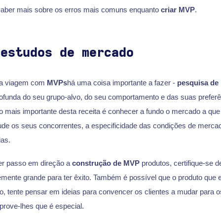
 saber mais sobre os erros mais comuns enquanto
criar MVP
.
 estudos de mercado
sua viagem com
MVPs
há uma coisa importante a fazer -
pesquisa de
ofunda do seu grupo-alvo, do seu comportamento e das suas preferê
o mais importante desta receita é conhecer a fundo o mercado a que 
tude os seus concorrentes, a especificidade das condições de merc
ias.
er passo em direção a
construção de MVP
produtos, certifique-se d
emente grande para ter êxito. Também é possível que o produto que e
o, tente pensar em ideias para convencer os clientes a mudar para o
 prove-lhes que é especial.