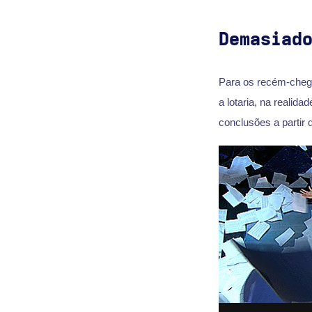
Demasiad
Para os recém-che
a lotaria, na realida
conclusões a partir 