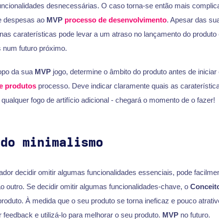
ncionalidades desnecessárias. O caso torna-se então mais complic
 e despesas ao
MVP
processo de desenvolvimento
. Apesar das su
nas caraterísticas pode levar a um atraso no lançamento do produto 
 num futuro próximo.
opo da sua
MVP
jogo, determine o âmbito do produto antes de iniciar
e produtos
processo. Deve indicar claramente quais as caraterístic
alquer fogo de artifício adicional - chegará o momento de o fazer!
 do minimalismo
zador decidir omitir algumas funcionalidades essenciais, pode facilme
o outro. Se decidir omitir algumas funcionalidades-chave, o
Conceit
oduto. À medida que o seu produto se torna ineficaz e pouco atrativo
 feedback e utilizá-lo para melhorar o seu produto.
MVP
no futuro.