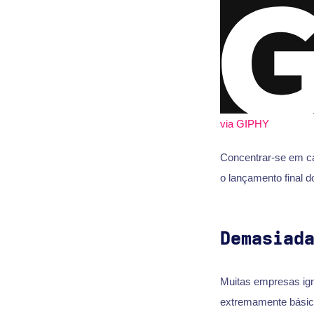
via GIPHY
Concentrar-se em ca
o lançamento final d
Demasiad
Muitas empresas ig
extremamente básica