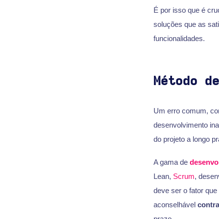
É por isso que é cru
soluções que as sati
funcionalidades.
Método d
Um erro comum, come
desenvolvimento inad
do projeto a longo pr
A gama de
desenvo
Lean,
Scrum
, desen
deve ser o fator que
aconselhável
contr
prazo.