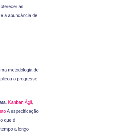
 oferecer as
z e a abundância de
uma metodologia de
mplicou o progresso
ata,
Kanban
Ágil
,
eto
A especificação
lo que é
 tempo a longo