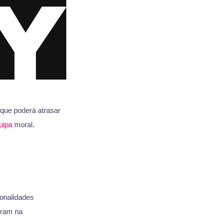
que poderá atrasar
uipa
moral.
onalidades
eram na