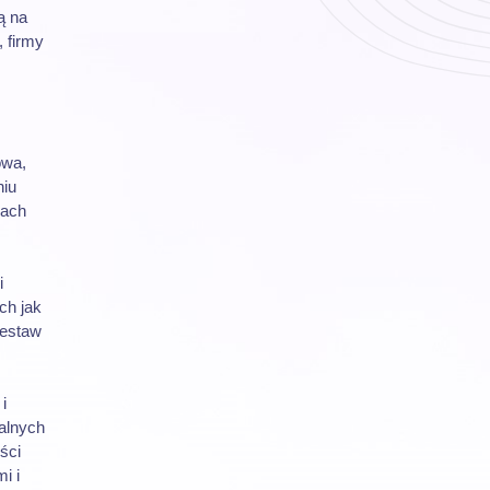
ą na
 firmy
owa,
niu
pach
i
ch jak
zestaw
i
jalnych
ści
i i