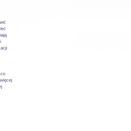
wić
ieć
iają
i
acji
.co
 więcej
j