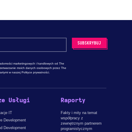
adomości marketingowych i handlowych od The
rzetwarzanie moich danych osobowych przez The
rtymi w naszej Polityce prywatności.
ze Usługi
Raporty
acje IT
Fakty i mity na temat
współpracy z
re Development
zewnętrznym partnerem
d Development
programistycznym