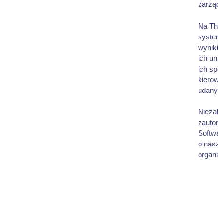
zarzą
Na Th
syste
wynik
ich un
ich s
kierow
udany
Niezal
zauto
Softw
o nas
organi