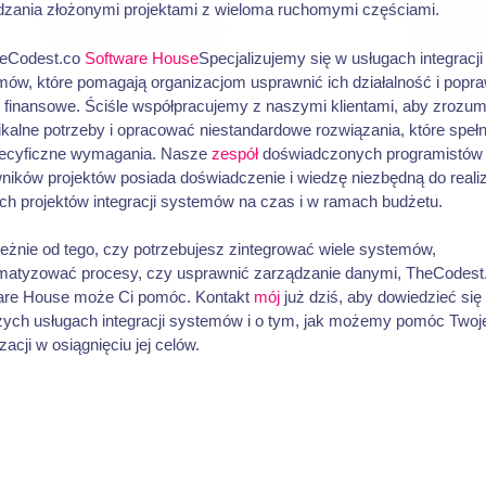
dzania złożonymi projektami z wieloma ruchomymi częściami.
eCodest.co
Software House
Specjalizujemy się w usługach integracji
mów, które pomagają organizacjom usprawnić ich działalność i popra
i finansowe. Ściśle współpracujemy z naszymi klientami, aby zrozum
ikalne potrzeby i opracować niestandardowe rozwiązania, które spełn
pecyficzne wymagania. Nasze
zespół
doświadczonych programistów 
ników projektów posiada doświadczenie i wiedzę niezbędną do realiz
ch projektów integracji systemów na czas i w ramach budżetu.
eżnie od tego, czy potrzebujesz zintegrować wiele systemów,
matyzować procesy, czy usprawnić zarządzanie danymi, TheCodest
are House może Ci pomóc. Kontakt
mój
już dziś, aby dowiedzieć się
zych usługach integracji systemów i o tym, jak możemy pomóc Twoje
zacji w osiągnięciu jej celów.