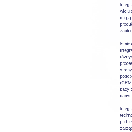
Integr
wielu 
mogą 
produ
zauto
Istnie
integr
różny
proces
strony
podobn
(CRM).
bazy d
danyc
Integ
techno
probl
zarząd