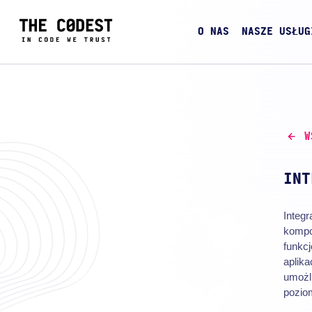
O NAS
NASZE USŁUG
W
INT
Integ
kompo
funkcj
aplika
umożl
poziom