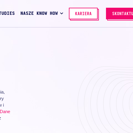
TUDIES
NASZE KNOW HOW
KARIERA
SKONTAKT
ia,
ry
 i
Dane
z