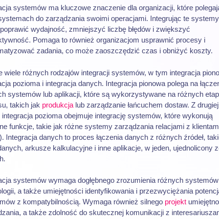
acja systemów ma kluczowe znaczenie dla organizacji, które polegaj
systemach do zarządzania swoimi operacjami. Integrując te systemy,
poprawić wydajność, zmniejszyć liczbę błędów i zwiększyć
ktywność. Pomaga to również organizacjom usprawnić procesy i
matyzować zadania, co może zaoszczędzić czas i obniżyć koszty.
je wiele różnych rodzajów integracji systemów, w tym integracja pion
acja pozioma i integracja danych. Integracja pionowa polega na łącze
ch systemów lub aplikacji, które są wykorzystywane na różnych eta
u, takich jak
produkcja
lub zarządzanie łańcuchem dostaw. Z drugiej
 integracja pozioma obejmuje integrację systemów, które wykonują
e funkcje, takie jak różne systemy zarządzania relacjami z klientam
 Integracja danych to proces łączenia danych z różnych źródeł, taki
anych, arkusze kalkulacyjne i inne aplikacje, w jeden, ujednolicony 
h.
racja systemów wymaga dogłębnego zrozumienia różnych systemów 
logii, a także umiejętności identyfikowania i przezwyciężania potenc
emów z kompatybilnością. Wymaga również silnego
projekt
umiejętno
zania, a także zdolność do skutecznej komunikacji z interesariuszam