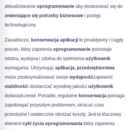
aktualizowanie
oprogramowanie
aby dostosować się do
zmieniające się potrzeby biznesowe
i postęp
technologiczny.
Zasadniczo,
konserwacja aplikacji
to proaktywny i ciągły
proces, który zapewnia
oprogramowanie
pozostaje
istotna, wydajna i zdolna do spełnienia
użytkownik
wymagania. Utrzymując
aplikacja
,
przedsiębiorstwa
może zmaksymalizować swoje
wydajność
zapewnić
stabilność
i dostarczać wysokiej jakości
użytkownik
doświadczenie. Ponadto, regularne
konserwacja
pomaga
zapobiegać przyszłym problemom, skracać czas
przestojów i ostatecznie obniżać koszty. Jest to kluczowy
element
cykl życia oprogramowania
który zapewnia