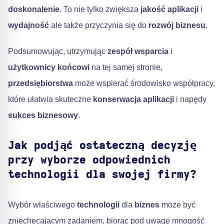
doskonalenie
. To nie tylko zwiększa
jakość aplikacji
i
wydajność
ale także przyczynia się do
rozwój biznesu
.
Podsumowując, utrzymując
zespół wsparcia
i
użytkownicy końcowi
na tej samej stronie,
przedsiębiorstwa
może wspierać środowisko współpracy,
które ułatwia skuteczne
konserwacja aplikacji
i napędy
sukces biznesowy
.
Jak podjąć ostateczną decyzję
przy wyborze odpowiednich
technologii dla swojej firmy?
Wybór właściwego
technologii
dla
biznes
może być
zniechęcającym zadaniem, biorąc pod uwagę mnogość