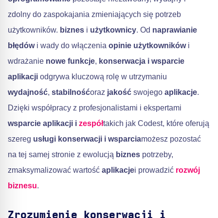
zdolny do zaspokajania zmieniających się potrzeb
użytkowników.
biznes
i
użytkownicy
. Od
naprawianie
błędów
i wady do włączenia
opinie użytkowników
i
wdrażanie
nowe funkcje
,
konserwacja i wsparcie
aplikacji
odgrywa kluczową rolę w utrzymaniu
wydajność
,
stabilność
oraz
jakość
swojego
aplikacje
.
Dzięki współpracy z profesjonalistami i ekspertami
wsparcie aplikacji i
zespół
takich jak Codest, które oferują
szereg
usługi konserwacji i wsparcia
możesz pozostać
na tej samej stronie z ewolucją
biznes
potrzeby,
zmaksymalizować wartość
aplikacje
i prowadzić
rozwój
biznesu
.
Zrozumienie konserwacji i