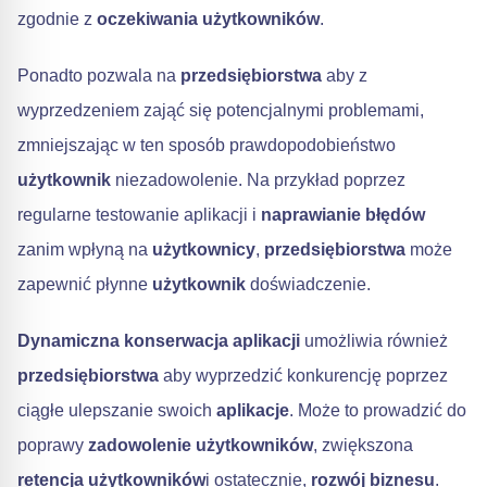
zgodnie z
oczekiwania użytkowników
.
Ponadto pozwala na
przedsiębiorstwa
aby z
wyprzedzeniem zająć się potencjalnymi problemami,
zmniejszając w ten sposób prawdopodobieństwo
użytkownik
niezadowolenie. Na przykład poprzez
regularne testowanie aplikacji i
naprawianie błędów
zanim wpłyną na
użytkownicy
,
przedsiębiorstwa
może
zapewnić płynne
użytkownik
doświadczenie.
Dynamiczna konserwacja aplikacji
umożliwia również
przedsiębiorstwa
aby wyprzedzić konkurencję poprzez
ciągłe ulepszanie swoich
aplikacje
. Może to prowadzić do
poprawy
zadowolenie użytkowników
, zwiększona
retencja użytkowników
i ostatecznie,
rozwój biznesu
.