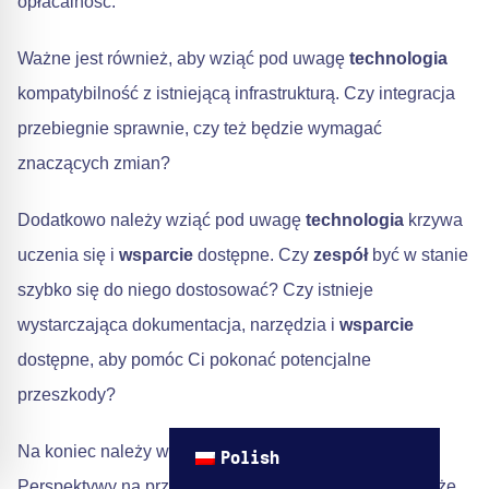
opłacalność.
Ważne jest również, aby wziąć pod uwagę
technologia
kompatybilność z istniejącą infrastrukturą. Czy integracja
przebiegnie sprawnie, czy też będzie wymagać
znaczących zmian?
Dodatkowo należy wziąć pod uwagę
technologia
krzywa
uczenia się i
wsparcie
dostępne. Czy
zespół
być w stanie
szybko się do niego dostosować? Czy istnieje
wystarczająca dokumentacja, narzędzia i
wsparcie
dostępne, aby pomóc Ci pokonać potencjalne
przeszkody?
Na koniec należy wziąć pod uwagę
technologia
Polish
Perspektywy na przyszłość. Czy jest prawdopodobne, że