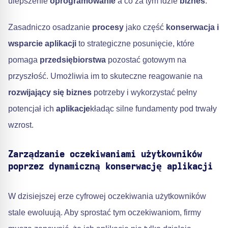
ulepszenie
oprogramowanie
a co za tym idzie
biznes
.
Zasadniczo osadzanie
procesy
jako część
konserwacja i
wsparcie aplikacji
to strategiczne posunięcie, które
pomaga
przedsiębiorstwa
pozostać gotowym na
przyszłość. Umożliwia im to skuteczne reagowanie na
rozwijający się biznes
potrzeby i wykorzystać pełny
potencjał ich
aplikacje
kładąc silne fundamenty pod trwały
wzrost.
Zarządzanie oczekiwaniami użytkowników
poprzez dynamiczną konserwację aplikacji
W dzisiejszej erze cyfrowej oczekiwania użytkowników
stale ewoluują. Aby sprostać tym oczekiwaniom, firmy