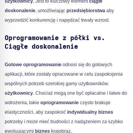
użytkownicy
. Jest to kluczowy element
ciągłe
doskonalenie
, umożliwiając
przedsiębiorstwa
aby
wyprzedzić konkurencję i napędzać trwały wzrost.
Oprogramowanie z półki vs.
Ciągłe doskonalenie
Gotowe oprogramowanie
odnosi się do gotowych
aplikacji, które zostały opracowane w celu zaspokojenia
wspólnych potrzeb szerokiej gamy użytkowników.
użytkownicy
. Chociaż mogą one być opłacalne i łatwe do
wdrożenia, takie
oprogramowanie
często brakuje
elastyczności, aby zaspokoić
indywidualny biznes
potrzeby i może mieć trudności z nadążeniem za szybko
ewoluującymi
biznes
krajobraz.