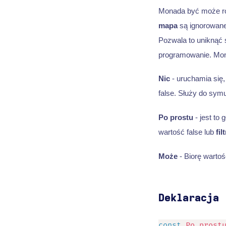
Monada być może rozw
mapa
są ignorowane
Pozwala to uniknąć 
programowanie. Mona
Nic
- uruchamia się,
false. Służy do symu
Po prostu
- jest to 
wartość false lub
filt
Może
- Biorę wartoś
Deklaracja
const
Po prost