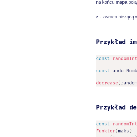
na końcu
mapa
połą
z
- zwraca bieżącą 
Przykład im
const
randomIn
const
randomNum
decrease
(
rando
Przykład de
const
randomIn
Funktor
(
maks
)