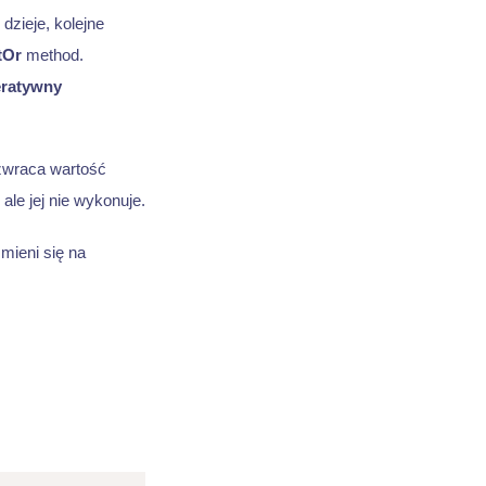
dzieje, kolejne
tOr
method.
ratywny
wraca wartość
ale jej nie wykonuje.
zmieni się na