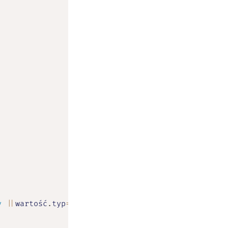
y
||
wartość
.
typ
==
'nothing'