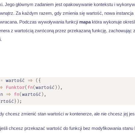
iki. Jego głównym zadaniem jest opakowywanie kontekstu i wykonywa
ewnątrz. Za każdym razem, gdy zmienia się wartość, nowa instancja 
wracana. Podczas wywoływania funkcji
mapa
która wykonuje określ
enera z wartością zwróconą przez przekazaną funkcję, zachowując 
.
=
wartość
=>
(
{
=>
Funktor
(
fn
(
wartość
)
)
,
fn
=>
fn
(
wartość
)
,
artość
}
)
;
dy chcesz zmienić stan wartości w kontenerze, ale nie chcesz jej j
jeśli chcesz przekazać wartość do funkcji bez modyfikowania stanu