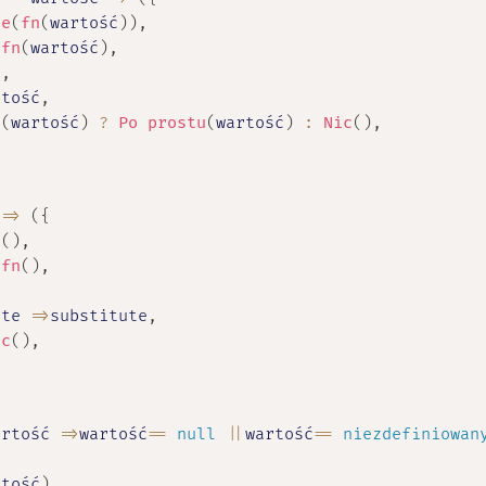
że
(
fn
(
wartość
)
)
,
fn
(
wartość
)
,
ć
,
rtość
,
n
(
wartość
)
?
Po prostu
(
wartość
)
:
Nic
(
)
,
=>
(
{
c
(
)
,
fn
(
)
,
,
ute
=>
substitute
,
ic
(
)
,
artość
=>
wartość
==
null
||
wartość
==
niezdefiniowan
rtość
)