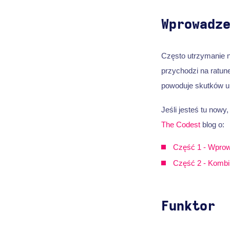
Wprowadz
Często utrzymanie n
przychodzi na ratune
powoduje skutków u
Jeśli jesteś tu now
The Codest
blog o:
Część 1 - Wpro
Część 2 - Kombi
Funktor