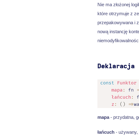
Nie ma złożonej log
które otrzymuje z z
przepakowywana i z
nową instancję kont
niemodyfikowalności
Deklaracja
const
Funktor
mapa
:
fn
łańcuch
:
z
:
(
)
=>
w
mapa
- przydatna, g
łańcuch
- używany, 