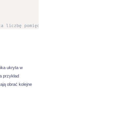
ca liczbę pomiędzy 0 a 200
randomNumber
.
łańcuch
(
dec
ika ukryta w
a przykład
ają obrać kolejne