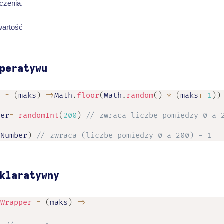
czenia.
wartość
peratywu
t
=
(
maks
)
=>
Math
.
floor
(
Math
.
random
(
)
*
(
maks
+
1
)
)
ber
=
randomInt
(
200
)
// zwraca liczbę pomiędzy 0 a 
mNumber
)
// zwraca (liczbę pomiędzy 0 a 200) - 1
klaratywny
tWrapper
=
(
maks
)
=>