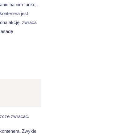
nie na nim funkcji,
kontenera jest
oną akcję, zwraca
zasadę
eszcze zwracać.
 kontenera. Zwykle