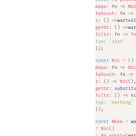
mapa
:
fn
=>
Mo
łańcuch
:
fn
=>
z
:
(
)
=>
wartoś
getOr
:
(
)
=>
wa
filtr
:
fn
=>
f
typ
:
'just'
}
)
;
const
Nic
=
(
)
mapa
:
fn
=>
Ni
łańcuch
:
fn
=>
z
:
(
)
=>
Nic
(
)
getOr
:
substit
filtr
:
(
)
=>
N
typ
:
'nothing'
}
)
;
const
Może
=
w
?
Nic
(
)
:
Po prostu
(
wa