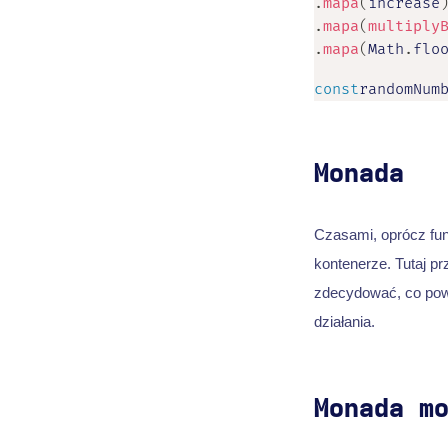
.
mapa
(
increase
.
mapa
(
multiply
.
mapa
(
Math
.
flo
const
randomNum
Monada
Czasami, oprócz fun
kontenerze. Tutaj pr
zdecydować, co powi
działania.
Monada m