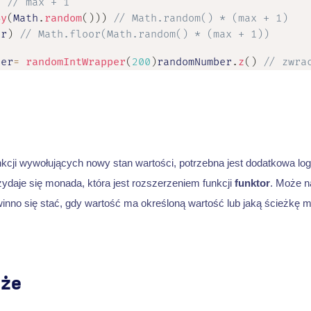
)
// max + 1
By
(
Math
.
random
(
)
)
)
// Math.random() * (max + 1)
or
)
// Math.floor(Math.random() * (max + 1))
ber
=
randomIntWrapper
(
200
)
randomNumber
.
z
(
)
// zwra
kcji wywołujących nowy stan wartości, potrzebna jest dodatkowa log
zydaje się monada, która jest rozszerzeniem funkcji
funktor
. Może n
nno się stać, gdy wartość ma określoną wartość lub jaką ścieżkę m
oże