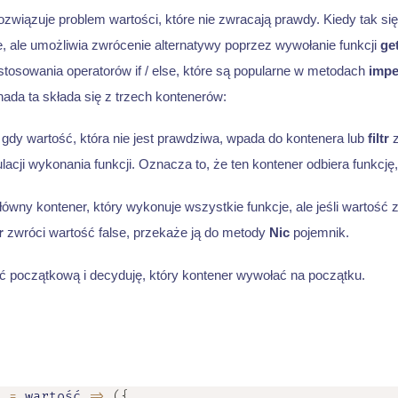
iązuje problem wartości, które nie zwracają prawdy. Kiedy tak się 
, ale umożliwia zwrócenie alternatywy poprzez wywołanie funkcji
ge
stosowania operatorów if / else, które są popularne w metodach
impe
da ta składa się z trzech kontenerów:
 gdy wartość, która nie jest prawdziwa, wpada do kontenera lub
filtr
z
lacji wykonania funkcji. Oznacza to, że ten kontener odbiera funkcję, 
główny kontener, który wykonuje wszystkie funkcje, ale jeśli wartość 
r
zwróci wartość false, przekaże ją do metody
Nic
pojemnik.
ć początkową i decyduję, który kontener wywołać na początku.
u
=
wartość
=>
(
{