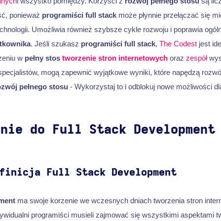
anych
i wszystko pomiędzy. Korzyści z
rozwój pełnego stosu
są lic
ść, ponieważ
programiści full stack
może płynnie przełączać się m
echnologii. Umożliwia również szybsze cykle rozwoju i poprawia ogól
tkownika
. Jeśli szukasz
programiści full stack
,
The Codest
jest id
czeniu w
pełny stos
tworzenie stron internetowych
oraz
zespół
wys
pecjalistów, mogą zapewnić wyjątkowe wyniki, które napędzą rozwój
ozwój pełnego stosu
- Wykorzystaj to i odblokuj nowe możliwości dla
enie do Full Stack Development
finicja Full Stack Development
pment
ma swoje korzenie we wczesnych dniach tworzenia stron inter
dywidualni programiści musieli zajmować się wszystkimi aspektami t