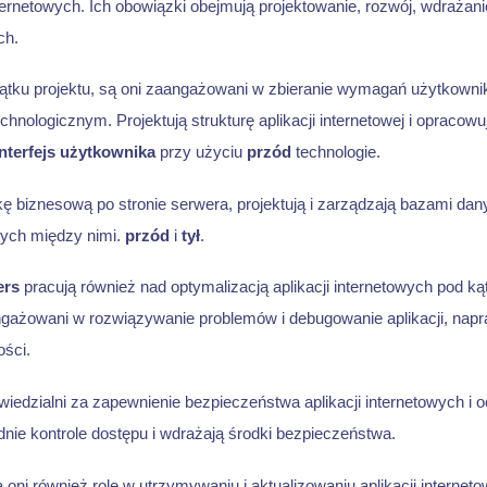
ernetowych. Ich obowiązki obejmują projektowanie, rozwój, wdrażani
ch.
tku projektu, są oni zaangażowani w zbieranie wymagań użytkowni
chnologicznym. Projektują strukturę aplikacji internetowej i opraco
interfejs użytkownika
przy użyciu
przód
technologie.
kę biznesową po stronie serwera, projektują i zarządzają bazami da
nych między nimi.
przód
i
tył
.
ers
pracują również nad optymalizacją aplikacji internetowych pod ką
gażowani w rozwiązywanie problemów i debugowanie aplikacji, napra
ści.
wiedzialni za zapewnienie bezpieczeństwa aplikacji internetowych i 
dnie kontrole dostępu i wdrażają środki bezpieczeństwa.
oni również rolę w utrzymywaniu i aktualizowaniu aplikacji internetow