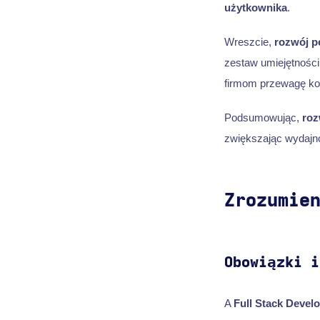
użytkownika
.
Wreszcie,
rozwój p
zestaw umiejętnośc
firmom przewagę ko
Podsumowując,
roz
zwiększając wydajn
Zrozumie
Obowiązki i
A
Full Stack Devel