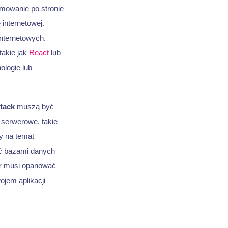
amowanie po stronie
 internetowej.
nternetowych.
takie jak
React
lub
ologie lub
stack
muszą być
 serwerowe, takie
y na temat
ać bazami danych
r
musi opanować
ojem aplikacji