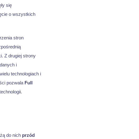
ły się
ęcie o wszystkich
zenia stron
zpośrednią
i. Z drugiej strony
 danych i
wielu technologiach i
ości pozwala
Full
technologii.
eżą do nich
przód