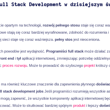
ull Stack Development w dzisiejszym ś
ie opartym na technologii,
rozwój pełnego stosu
staje się coraz wa
etowe stają się coraz bardziej wyrafinowane, zdolność do rozumienia i
j sieci staje się coraz ważniejsza.
pełny stos
jest nieoceniona.
ch powodów jest wydajność.
Programiści full stack
może działać z
ront end
i
tył
aplikacji internetowej, zmniejszając potrzebę oddzieln
ąc
proces rozwoju
. Może to prowadzić do szybszego
projekt
krótszy c
ma również kluczowe znaczenie dla zapewnienia płynnego
doświad
ll stack development jobs
Jeśli programiści rozumieją wszystkie a
, mogą zapewnić, że wszystkie komponenty aplikacji internetowej bę
acować. Może to skutkować bardziej spójnym
produkt
i lepszy
doświ