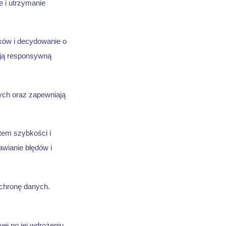
e i utrzymanie
ków i decydowanie o
wują responsywną
nych oraz zapewniają
tem szybkości i
wianie błędów i
ochronę danych.
ej po jej wdrożeniu,