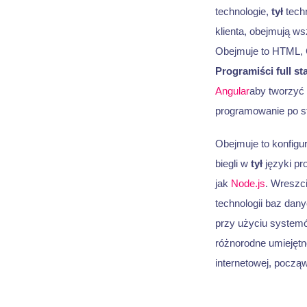
technologie,
tył
techn
klienta, obejmują ws
Obejmuje to HTML,
Programiści full st
Angular
aby tworzyć 
programowanie po st
Obejmuje to konfigura
biegli w
tył
języki pr
jak
Node.js
. Wreszc
technologii baz dan
przy użyciu system
różnorodne umiejętn
internetowej, pocz