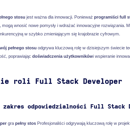
ełnego stosu
jest ważna dla innowacji. Ponieważ
programiści full s
i, mogą wnosić nowe pomysły i wdrażać innowacyjne rozwiązania. M
nkurencyjną w szybko zmieniającym się krajobrazie cyfrowym.
wój pełnego stosu
odgrywa kluczową rolę w dzisiejszym świecie tec
ość, poprawiając
doświadczenia użytkowników
i wspieranie innowac
nie roli Full Stack Developer
 zakres odpowiedzialności Full Stack 
oper
gra
pełny stos
Profesjonaliści odgrywają kluczową rolę w proje