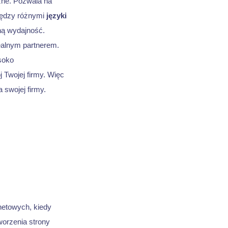
zne. Pozwala na
iędzy różnymi
języki
ną wydajność.
ealnym partnerem.
oko
 Twojej firmy. Więc
 swojej firmy.
netowych, kiedy
worzenia strony