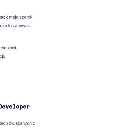
tack
mają szeroki
oże to zapewnić
hnologii,
ji.
Developer
ktach związanych z