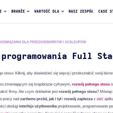
I
BRANŻE
WARTOŚĆ DLA
NASZ ZESPÓŁ
CASE S
ROZWIĄZANIA DLA PRZEDSIĘBIORSTW I SCALEUPÓW
 programowania Full Sta
o stosu: Kliknij, aby dowiedzieć się więcej i przekształcić swój bizne
ko zmieniającym się krajobrazie cyfrowym,
rozwój pełnego stosu
s
łcić firmy. Ale czym dokładnie jest
rozwój pełnego stosu
? Mówiąc 
do pracy nad
zarówno przód, jak i tył
i
rozwój zaplecza
z
sieć
aplik
ości obsługi
interfejs użytkownika
projektowanie, programowanie po 