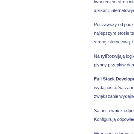
tworzeniem stron int
aplikacji internetowy
Począwszy od począ
najlepszym stosie te
stronę internetową.
Na
tył
Rozwijają logi
płynny przepływ da
Full Stack Develop
wydajności. Są zaan
zwiększanie wydajno
Są oni również odpo
Konfigurują odpowie
Wreszcie, odgrywają 