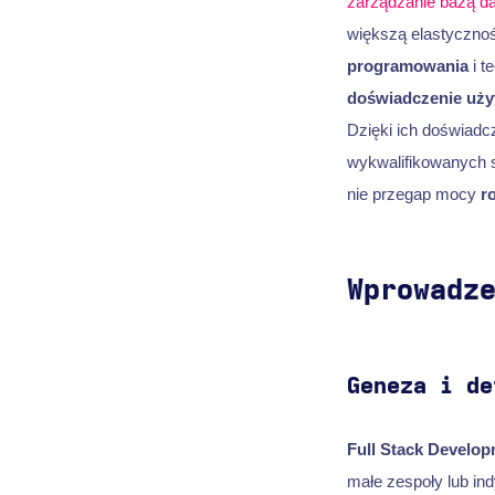
zarządzanie bazą d
większą elastyczno
programowania
i t
doświadczenie uży
Dzięki ich doświad
wykwalifikowanych s
nie przegap mocy
r
Wprowadz
Geneza i de
Full Stack Develo
małe zespoły lub in