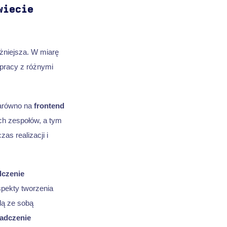
wiecie
żniejsza. W miarę
 pracy z różnymi
arówno na
frontend
ych zespołów, a tym
zas realizacji i
czenie
spekty tworzenia
dą ze sobą
adczenie