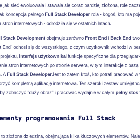
ę jak sieć ewoluowała i stawała się coraz bardziej złożona, role zaczę
nak koncepcja pełnego
Full Stack Developer
rola - kogoś, kto ma poj
stron internetowych - odrodziła się w ostatnich latach.
ll Stack Development
obejmuje zarówno
Front End
i
Back End
twor
nt End" odnosi się do wszystkiego, z czym użytkownik wchodzi w be
 projektu,
interfejs użytkownika
i funkcje specyficzne dla przeglądark
nie stron internetowych po stronie serwera, w tym interakcje z bazą
a. A
Full Stack Developer
Jest to zatem ktoś, kto potrafi pracować w 
rzyć kompletną aplikację internetową. Ten szeroki zestaw umiejętn
by zobaczyć "duży obraz" i pracować wydajnie w całym
pełny stos
ementy programowania Full Stack
to złożona dziedzina, obejmująca kilka kluczowych elementów. Nal