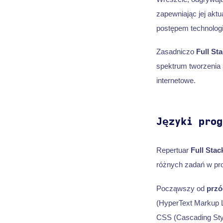
zapewniając jej akt
postępem technolog
Zasadniczo
Full St
spektrum tworzenia 
internetowe.
Języki prog
Repertuar
Full Stac
różnych zadań w pro
Począwszy od
przó
(HyperText Markup La
CSS (Cascading Style