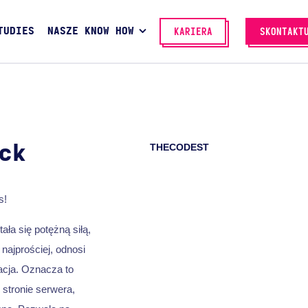
TUDIES
NASZE KNOW HOW
KARIERA
SKONTAKT
THECODEST
ck
s!
tała się potężną siłą,
najprościej, odnosi
acja. Oznacza to
stronie serwera,