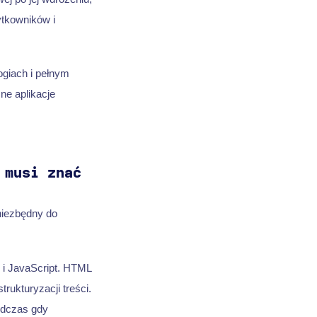
ytkowników i
ogiach i pełnym
ne aplikacje
 musi znać
niezbędny do
 i JavaScript. HTML
rukturyzacji treści.
podczas gdy