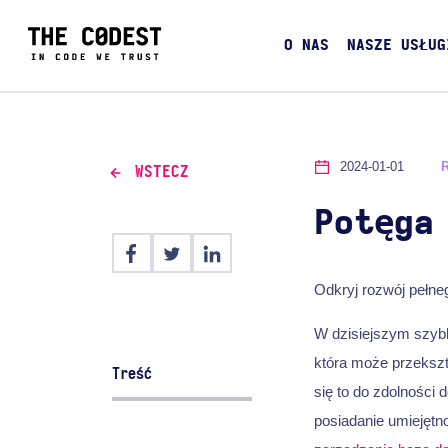
O NAS
NASZE USŁUG
2024-01-01
WSTECZ
Potęga
Odkryj rozwój pełneg
W dzisiejszym szyb
która może przekszta
Treść
się to do zdolności 
posiadanie umiejętn