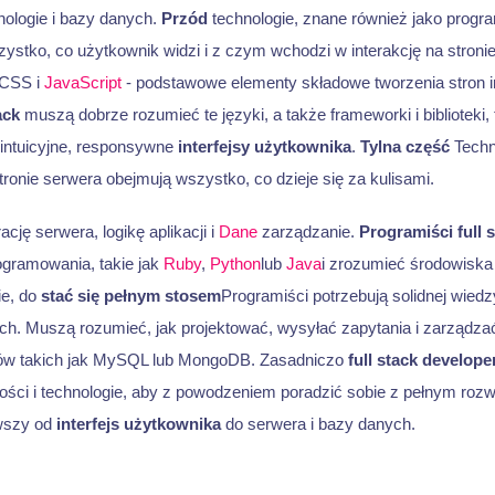
ologie i bazy danych.
Przód
technologie, znane również jako progr
zystko, co użytkownik widzi i z czym wchodzi w interakcję na stronie
 CSS i
JavaScript
- podstawowe elementy składowe tworzenia stron i
ack
muszą dobrze rozumieć te języki, a także frameworki i biblioteki, 
intuicyjne, responsywne
interfejsy użytkownika
.
Tylna część
Techn
ronie serwera obejmują wszystko, co dzieje się za kulisami.
cję serwera, logikę aplikacji i
Dane
zarządzanie.
Programiści full 
ogramowania, takie jak
Ruby
,
Python
lub
Java
i zrozumieć środowiska
ie, do
stać się pełnym stosem
Programiści potrzebują solidnej wiedz
ych. Muszą rozumieć, jak projektować, wysyłać zapytania i zarządz
ów takich jak MySQL lub MongoDB. Zasadniczo
full stack develope
ości i technologie, aby z powodzeniem poradzić sobie z pełnym rozw
ąwszy od
interfejs użytkownika
do serwera i bazy danych.