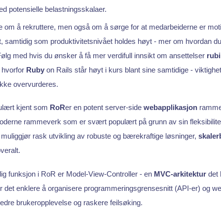
ed potensielle belastningsskalaer.
e om å rekruttere, men også om å sørge for at medarbeiderne er moti
t, samtidig som produktivitetsnivået holdes høyt - mer om hvordan du
 Følg med hvis du ønsker å få mer verdifull innsikt om ansettelser
rub
å hvorfor
Ruby
on Rails står høyt i kurs blant sine samtidige - viktighe
ikke overvurderes.
ulært kjent som
RoR
er en potent server-side
webapplikasjon
rammev
moderne rammeverk som er svært populært på grunn av sin fleksibilitet
uliggjør rask utvikling av robuste og bærekraftige løsninger,
skaler
veralt.
g funksjon i RoR er Model-View-Controller - en
MVC-arkitektur
det 
r det enklere å organisere programmeringsgrensesnitt (API-er) og we
bedre brukeropplevelse og raskere feilsøking.