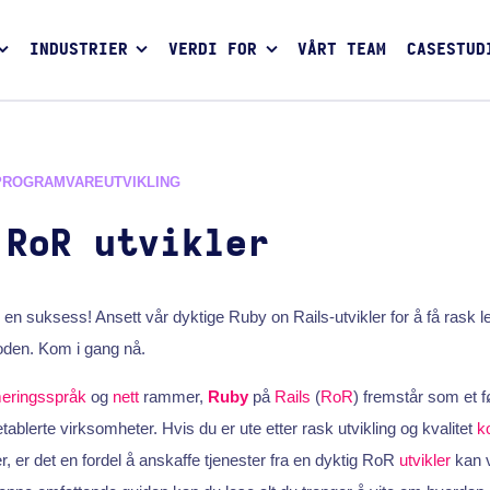
INDUSTRIER
VERDI FOR
VÅRT TEAM
CASESTUD
PROGRAMVAREUTVIKLING
 RoR utvikler
til en suksess! Ansett vår dyktige Ruby on Rails-utvikler for å få rask l
koden. Kom i gang nå.
eringsspråk
og
nett
rammer,
Ruby
på
Rails
(
RoR
) fremstår som et f
ablerte virksomheter. Hvis du er ute etter rask utvikling og kvalitet
k
r, er det en fordel å anskaffe tjenester fra en dyktig RoR
utvikler
kan 