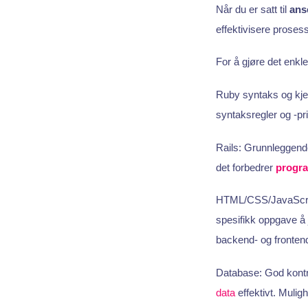
Når du er satt til
ans
effektivisere proses
For å gjøre det enkl
Ruby syntaks og kje
syntaksregler og -pr
Rails: Grunnleggend
det forbedrer
progra
HTML/CSS/JavaScript
spesifikk oppgave å
backend- og fronten
Database: God kontr
data
effektivt. Mulig