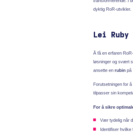
transformerende. I d
dyktig RoR-utvikler.
Lei Ruby
Å få en erfaren RoR
løsninger og svært sk
ansette en
rubin
på
Forutsetningen for å 
tilpasser sin kompet
For å sikre optimale
Vær tydelig når d
Identifiser hvilke