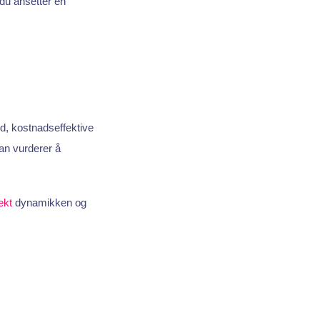
du ansetter en
d, kostnadseffektive
man vurderer å
ekt
dynamikken og