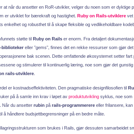
er at når du ansetter en RoR-utvikler, velger du noen som er dyktige
 er utviklet for bærekraft og hastighet.
Ruby on Rails-utviklere
vet
 enkelhet og robusthet til å skape fleksible og vedlikeholdbare kode
funnets støtte til
Ruby on Rails
er enorm. Fra detaljert dokumentasjon
-biblioteker
eller "gems", finnes det en rekke ressurser som gjør det 
 operasjonene bak scenen. Dette omfattende økosystemet setter fart
ssene og stimulerer til kontinuerlig læring, noe som gjør det gunst
n rails-utviklere
.
del er kostnadseffektiviteten. Den pragmatiske designfilosofien til
Ru
ruker på å samle inn krav i løpet av
produktutvikling
syklus, noe som b
. Når du ansetter
rubin
på
rails-programmerere
eller frilansere, kan
 til å håndtere budsjettbegrensninger på en bedre måte.
illagringsstrukturen som brukes i Rails, gjør dessuten samarbeidet smi