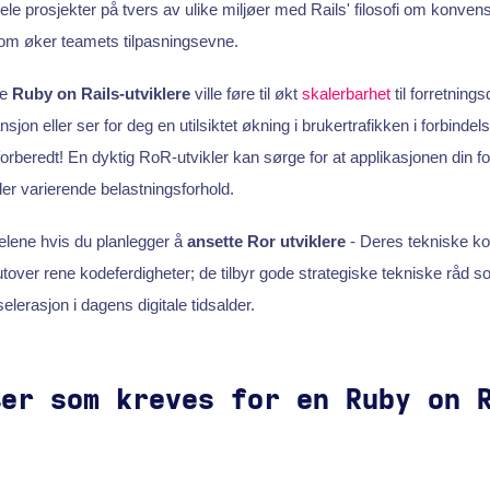
ele prosjekter på tvers av ulike miljøer med Rails' filosofi om konven
som øker teamets tilpasningsevne.
te
Ruby on Rails-utviklere
ville føre til økt
skalerbarhet
til forretnings
jon eller ser for deg en utilsiktet økning i brukertrafikken i forbinde
rberedt! En dyktig RoR-utvikler kan sørge for at applikasjonen din forb
r varierende belastningsforhold.
elene hvis du planlegger å
ansette Ror utviklere
- Deres tekniske k
utover rene kodeferdigheter; de tilbyr gode strategiske tekniske råd s
lerasjon i dagens digitale tidsalder.
ter som kreves for en Ruby on 