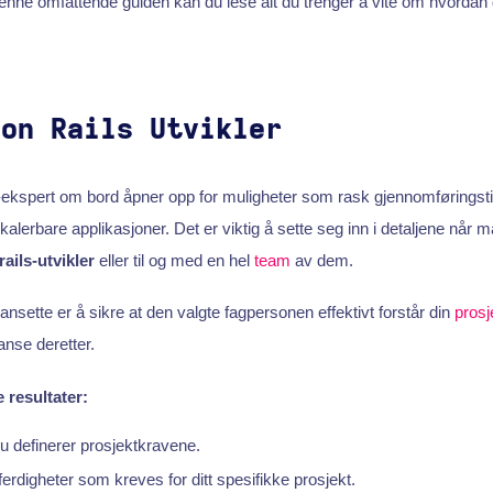
enne omfattende guiden kan du lese alt du trenger å vite om hvordan 
 on Rails Utvikler
-ekspert om bord åpner opp for muligheter som rask gjennomføringsti
alerbare applikasjoner. Det er viktig å sette seg inn i detaljene når 
rails-utvikler
eller til og med en hel
team
av dem.
ansette er å sikre at den valgte fagpersonen effektivt forstår din
prosj
anse deretter.
 resultater:
u definerer prosjektkravene.
 ferdigheter som kreves for ditt spesifikke prosjekt.