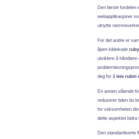
Den første fordelen 
webapplikasjoner som
utnytte rammeverkets
For det andre er sam
åpen kildekode
ruby
utviklere å håndtere
problemløsningsprose
deg for å
leie
rubin
o
En annen slående for
reduserer tiden du b
for virksomheten din
dette aspektet bidra
Den standardiserte f