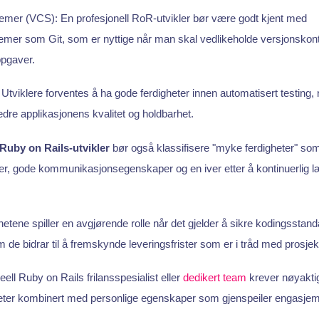
temer (VCS): En profesjonell RoR-utvikler bør være godt kjent med
emer som Git, som er nyttige når man skal vedlikeholde versjonskontro
ppgaver.
: Utviklere forventes å ha gode ferdigheter innen automatisert testing
edre applikasjonens kvalitet og holdbarhet.
Ruby on Rails-utvikler
bør også klassifisere "myke ferdigheter" so
r, gode kommunikasjonsegenskaper og en iver etter å kontinuerlig 
hetene spiller en avgjørende rolle når det gjelder å sikre kodingsstan
m de bidrar til å fremskynde leveringsfrister som er i tråd med prosje
ell Ruby on Rails frilansspesialist eller
dedikert team
krever nøyaktig
heter kombinert med personlige egenskaper som gjenspeiler engasjem