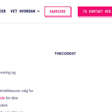
IER
VET HVORDAN
KARRIERE
TA KONTAKT MED
THECODEST
evering og
ørsteklasses valg for
ode
for dine
være