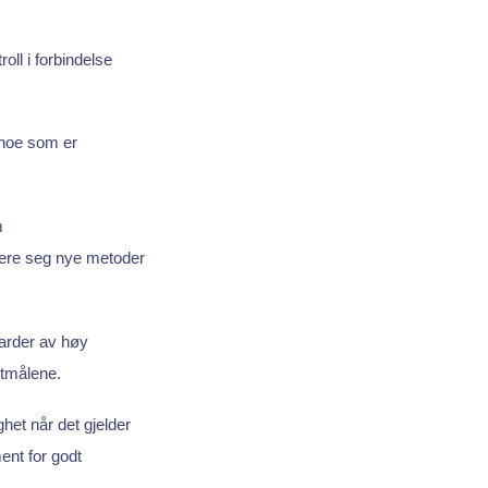
ll i forbindelse
, noe som er
m
lære seg nye metoder
darder av høy
ktmålene.
het når det gjelder
ent for godt