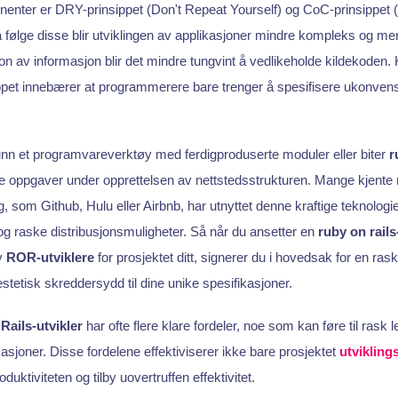
nenter er DRY-prinsippet (Don't Repeat Yourself) og CoC-prinsippet 
å følge disse blir utviklingen av applikasjoner mindre kompleks og mer
on av informasjon blir det mindre tungvint å vedlikeholde kildekoden
ppet innebærer at programmerere bare trenger å spesifisere ukonvens
unn et programvareverktøy med ferdigproduserte moduler eller biter
r
ge oppgaver under opprettelsen av nettstedsstrukturen. Mange kjente 
g, som Github, Hulu eller Airbnb, har utnyttet denne kraftige teknolog
 og raske distribusjonsmuligheter. Så når du ansetter en
ruby on rails
v
ROR-utviklere
for prosjektet ditt, signerer du i hovedsak for en ras
stetisk skreddersydd til dine unike spesifikasjoner.
å
Rails-utvikler
har ofte flere klare fordeler, noe som kan føre til rask l
asjoner. Disse fordelene effektiviserer ikke bare prosjektet
utvikling
uktiviteten og tilby uovertruffen effektivitet.