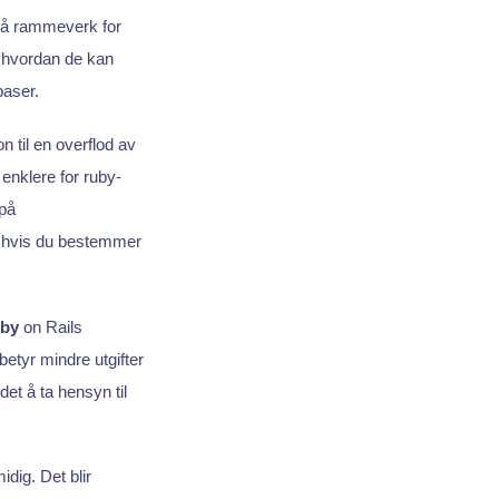
 på rammeverk for
 hvordan de kan
baser.
 til en overflod av
enklere for ruby-
 på
ig hvis du bestemmer
by
on Rails
etyr mindre utgifter
 det å ta hensyn til
dig. Det blir