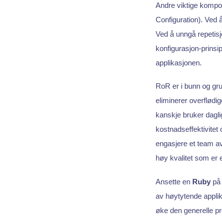
Andre viktige kompo
Configuration). Ved 
Ved å unngå repetisj
konfigurasjon-prinsi
applikasjonen.
RoR er i bunn og gr
eliminerer overflødi
kanskje bruker dagli
kostnadseffektivitet
engasjere et team a
høy kvalitet som er e
Ansette en
Ruby
p
av høytytende applik
øke den generelle prod