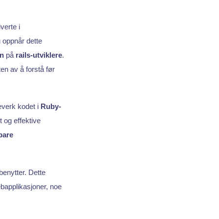
verte i
 oppnår dette
in
på
rails-utviklere
.
ten av å forstå før
erk kodet i
Ruby-
 og effektive
bare
benytter. Dette
bapplikasjoner, noe