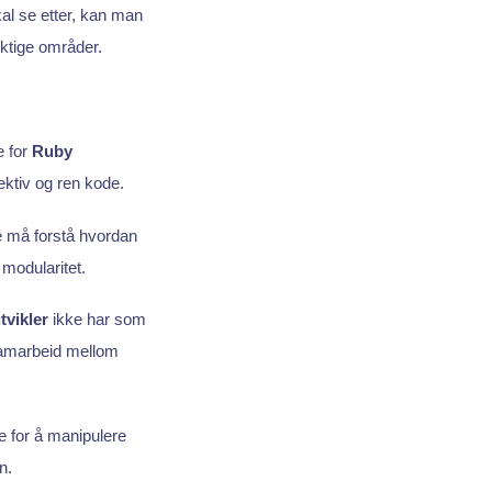
kal se etter, kan man
iktige områder.
e for
Ruby
ektiv og ren kode.
e må forstå hvordan
modularitet.
utvikler
ikke har som
samarbeid mellom
 for å manipulere
n.