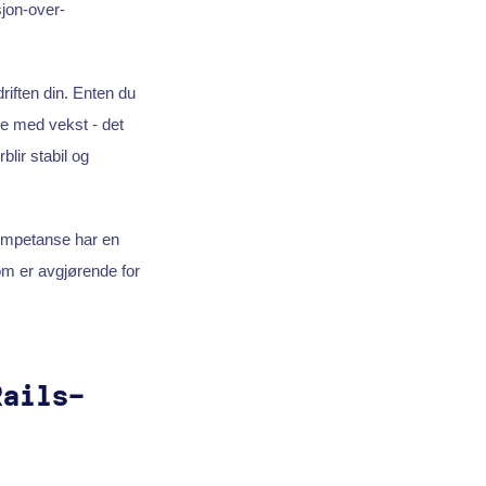
sjon-over-
driften din. Enten du
lse med vekst - det
lir stabil og
ompetanse har en
om er avgjørende for
Rails-