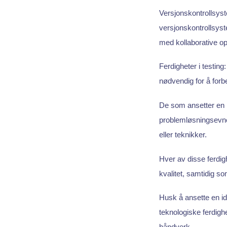
Versjonskontrollsys
versjonskontrollsyst
med kollaborative o
Ferdigheter i testing
nødvendig for å forb
De som ansetter en
problemløsningsevne
eller teknikker.
Hver av disse ferdig
kvalitet, samtidig so
Husk å ansette en ide
teknologiske ferdig
håndverk.