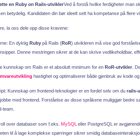
ette en Ruby on Rails-utvikler
Ved å forstå hvilke ferdigheter man s
sen betydelig. Kandidaten din bør ideelt sett ha kompetanse på flere v
ere, la oss dele opp disse kravene:
rne: En dyktig
Ruby
på Rails (
RoR
) utvikleren må vise god forståels
insipper. Denne mestringen sikrer at de kan skrive vedlikeholdbar, eff
e kunnskap om Rails er et absolutt minimum for en
RoR-utvikler
. D
mvareutvikling
hastighet og optimaliserer både gjenbruk av kode og 
: Kunnskap om frontend-teknologier er en fordel selv om du
rails-
 jobbe med frontend. Forståelse av disse språkene muliggjør bedre 
d-team.
oll over databaser som f.eks.
MySQL
eller PostgreSQL er avgjørende
heten til å lage komplekse spørringer sikrer smidig databaseinteraksjo