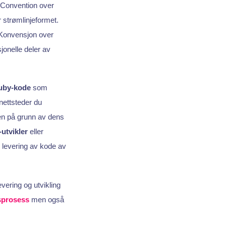
(Convention over
 strømlinjeformet.
. Konvensjon over
jonelle deler av
uby-kode
som
nettsteder du
ien på grunn av dens
-utvikler
eller
k levering av kode av
evering og utvikling
sprosess
men også