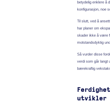
betydelig enklere å d
konfigurasjon, noe 
Til slutt, ved å anset
har planer om ekspans
skader ikke å være fo
motstandsdyktig unde
Så vurder disse ford
verdi som går langt 
bærekraftig vekstakse
Ferdighe
utvikler