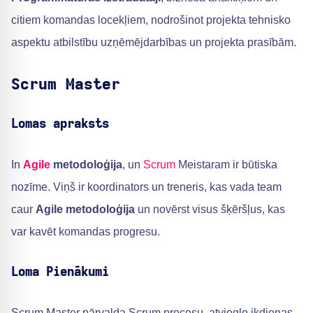
citiem komandas locekļiem, nodrošinot projekta tehnisko
aspektu atbilstību uzņēmējdarbības un projekta prasībām.
Scrum Master
Lomas apraksts
In
Agile
metodoloģija
, un
Scrum
Meistaram ir būtiska
nozīme. Viņš ir koordinators un treneris, kas vada team
caur
Agile metodoloģija
un novērst visus šķēršļus, kas
var kavēt komandas progresu.
Loma Pienākumi
Scrum Master pārvalda Scrum procesu, atvieglo ikdienas