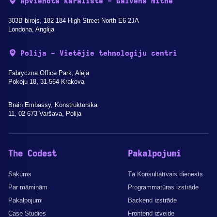
Apvienotā Karaliste - Galvenā mītne
303B birojs, 182-184 High Street North E6 2JA
Londona, Anglija
Polija - Vietējie tehnoloģiju centri
Fabryczna Office Park, Aleja
Pokoju 18, 31-564 Krakova
Brain Embassy, Konstruktorska
11, 02-673 Varšava, Polija
The Codest
Pakalpojumi
Sākums
Tā Konsultatīvais dienests
Par māmiņām
Programmatūras izstrāde
Pakalpojumi
Backend izstrāde
Case Studies
Frontend izveide