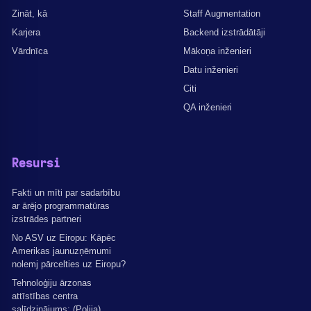
Zināt, kā
Staff Augmentation
Karjera
Backend izstrādātāji
Vārdnīca
Mākoņa inženieri
Datu inženieri
Citi
QA inženieri
Resursi
Fakti un mīti par sadarbību
ar ārējo programmatūras
izstrādes partneri
No ASV uz Eiropu: Kāpēc
Amerikas jaunuzņēmumi
nolemj pārcelties uz Eiropu?
Tehnoloģiju ārzonas
attīstības centra
salīdzinājums: (Polija),