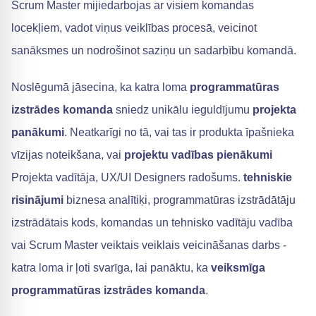
Scrum Master mijiedarbojas ar visiem komandas
locekļiem, vadot viņus veiklības procesā, veicinot
sanāksmes un nodrošinot saziņu un sadarbību komandā.
Noslēgumā jāsecina, ka katra loma
programmatūras
izstrādes komanda
sniedz unikālu ieguldījumu
projekta
panākumi
. Neatkarīgi no tā, vai tas ir produkta īpašnieka
vīzijas noteikšana, vai
projektu vadības pienākumi
Projekta vadītāja, UX/UI Designers radošums.
tehniskie
risinājumi
biznesa analītiķi, programmatūras izstrādātāju
izstrādātais kods, komandas un tehnisko vadītāju vadība
vai Scrum Master veiktais veiklais veicināšanas darbs -
katra loma ir ļoti svarīga, lai panāktu, ka
veiksmīga
programmatūras izstrādes komanda
.