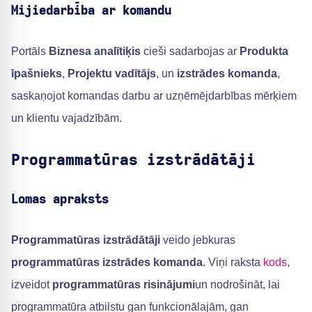
Mijiedarbība ar komandu
Portāls
Biznesa analītiķis
cieši sadarbojas ar
Produkta
īpašnieks
,
Projektu vadītājs
, un
izstrādes komanda
,
saskaņojot komandas darbu ar uzņēmējdarbības mērķiem
un klientu vajadzībām.
Programmatūras izstrādātāji
Lomas apraksts
Programmatūras izstrādātāji
veido jebkuras
programmatūras izstrādes komanda
. Viņi raksta
kods
,
izveidot
programmatūras risinājumi
un nodrošināt, lai
programmatūra atbilstu gan funkcionālajām, gan