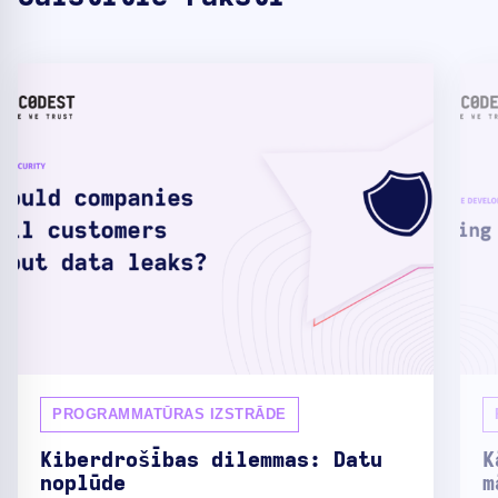
PROGRAMMATŪRAS IZSTRĀDE
Kiberdrošības dilemmas: Datu
K
noplūde
m