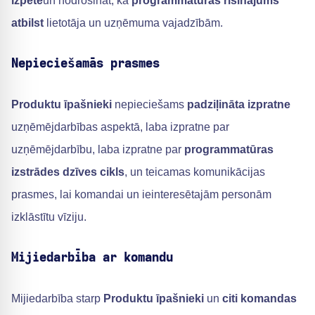
izpēte
un nodrošināt, ka
programmatūras risinājums
atbilst
lietotāja un uzņēmuma vajadzībām.
Nepieciešamās prasmes
Produktu īpašnieki
nepieciešams
padziļināta izpratne
uzņēmējdarbības aspektā, laba izpratne par
uzņēmējdarbību, laba izpratne par
programmatūras
izstrādes dzīves cikls
, un teicamas komunikācijas
prasmes, lai komandai un ieinteresētajām personām
izklāstītu vīziju.
Mijiedarbība ar komandu
Mijiedarbība starp
Produktu īpašnieki
un
citi komandas