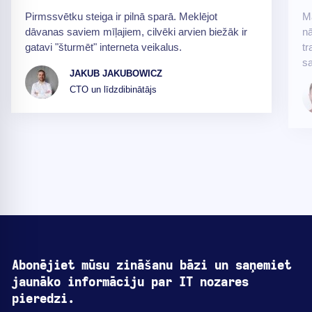
Pirmssvētku steiga ir pilnā sparā. Meklējot
Mā
dāvanas saviem mīļajiem, cilvēki arvien biežāk ir
nā
gatavi "šturmēt" interneta veikalus.
tr
sa
JAKUB JAKUBOWICZ
CTO un līdzdibinātājs
Abonējiet mūsu zināšanu bāzi un saņemiet
jaunāko informāciju par IT nozares
pieredzi.