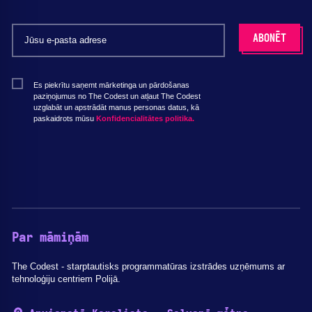
Es piekrītu saņemt mārketinga un pārdošanas
paziņojumus no The Codest un atļaut The Codest
uzglabāt un apstrādāt manus personas datus, kā
paskaidrots mūsu
Konfidencialitātes politika.
Par māmiņām
The Codest - starptautisks programmatūras izstrādes uzņēmums ar
tehnoloģiju centriem Polijā.