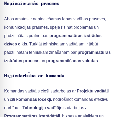
Nepieciešamās prasmes
Abos amatos ir nepieciešamas labas vadības prasmes,
komunikācijas prasmes, spēja risināt problēmas un
padziļināta izpratne par.
programmatūras izstrādes
dzīves cikls
. Turklāt tehniskajam vadītājam ir jābūt
padziļinātām tehniskām zināšanām par
programmatūras
izstrādes process
un
programmēšanas valodas
.
Mijiedarbība ar komandu
Komandas vadītājs cieši sadarbojas ar
Projektu vadītāji
un citi
komandas locekļi
, nodrošinot komandas efektīvu
darbību. .
Tehnoloģiju vadītājs
sadarbojas ar
Programmatūras izstrādātāji
, biznesa analītiķiem un