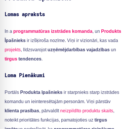
Lomas apraksts
In a
programmatūras izstrādes komanda
, un
Produkts
Īpašnieks
ir izšķiroša nozīme. Viņi ir vizionāri, kas vada
projekts
, līdzsvarojot
uzņēmējdarbības vajadzības
un
tirgus
tendences
.
Loma Pienākumi
Portāls
Produkta īpašnieks
ir starpnieks starp izstrādes
komandu un ieinteresētajām personām. Viņi pārstāv
klienta prasības
, pārvaldīt
neizpildīto produktu skaits
,
noteikt prioritātes funkcijas, pamatojoties uz
tirgus