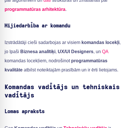
par algoritmiem un
dati
struktūras un zināšanas par
programmatūras arhitektūra
.
Mijiedarbība ar komandu
Izstrādātāji cieši sadarbojas ar visiem
komandas locekļi
,
jo īpaši
Biznesa analītiķi
,
UX/UI Designers
, un
QA
komandas locekļiem, nodrošinot
programmatūras
kvalitāte
atbilst noteiktajām prasībām un ir ērti lietojams.
Komandas vadītājs un tehniskais
vadītājs
Lomas apraksts