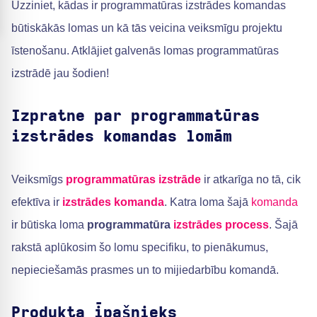
Uzziniet, kādas ir programmatūras izstrādes komandas
būtiskākās lomas un kā tās veicina veiksmīgu projektu
īstenošanu. Atklājiet galvenās lomas programmatūras
izstrādē jau šodien!
Izpratne par programmatūras
izstrādes komandas lomām
Veiksmīgs
programmatūras izstrāde
ir atkarīga no tā, cik
efektīva ir
izstrādes komanda
. Katra loma šajā
komanda
ir būtiska loma
programmatūra
izstrādes process
. Šajā
rakstā aplūkosim šo lomu specifiku, to pienākumus,
nepieciešamās prasmes un to mijiedarbību komandā.
Produkta īpašnieks