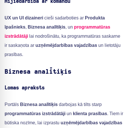
Mijiedarbība ar komandu
UX un UI dizaineri
cieši sadarboties ar
Produkta
īpašnieks
,
Biznesa analītiķis
, un
programmatūras
izstrādātāji
lai nodrošinātu, ka programmatūras saskarne
ir saskaņota ar
uzņēmējdarbības vajadzības
un lietotāju
prasības.
Biznesa analītiķis
Lomas apraksts
Portāls
Biznesa analītiķis
darbojas kā tilts starp
programmatūras izstrādātāji
un
klienta prasības
. Tiem ir
būtiska nozīme, lai izprastu
uzņēmējdarbības vajadzības