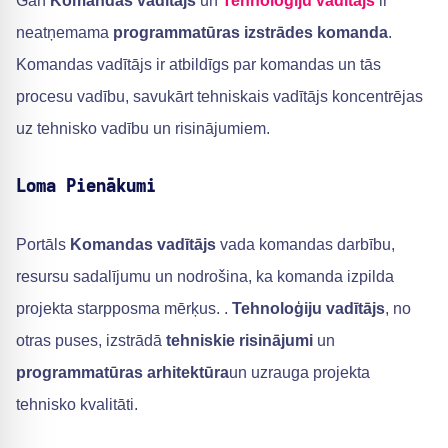
Gan
Komandas vadītājs
un
Tehnoloģiju vadītājs
ir
neatņemama
programmatūras izstrādes komanda
.
Komandas vadītājs ir atbildīgs par komandas un tās
procesu vadību, savukārt tehniskais vadītājs koncentrējas
uz tehnisko vadību un risinājumiem.
Loma Pienākumi
Portāls
Komandas vadītājs
vada komandas darbību,
resursu sadalījumu un nodrošina, ka komanda izpilda
projekta starpposma mērķus. .
Tehnoloģiju vadītājs
, no
otras puses, izstrādā
tehniskie risinājumi
un
programmatūras arhitektūra
un uzrauga projekta
tehnisko kvalitāti.