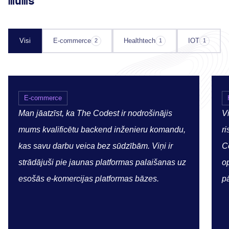
mums
Visi
E-commerce
Healthtech
IOT
2
1
1
E-commerce
Man jāatzīst, ka The Codest ir nodrošinājis
Vi
mums kvalificētu backend inženieru komandu,
r
kas savu darbu veica bez sūdzībām. Viņi ir
C
strādājuši pie jaunas platformas palaišanas uz
op
esošās e-komercijas platformas bāzes.
p