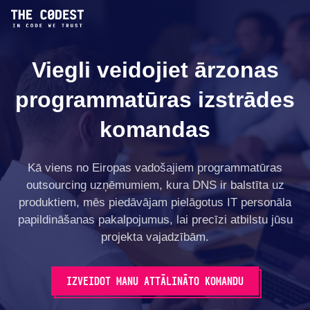
Viegli veidojiet ārzonas
programmatūras izstrādes
komandas
Kā viens no Eiropas vadošajiem programmatūras
outsourcing uzņēmumiem, kura DNS ir balstīta uz
produktiem, mēs piedāvājam pielāgotus IT personāla
papildināšanas pakalpojumus, lai precīzi atbilstu jūsu
projekta vajadzībām.
IZVEIDOT MANU ATTĀLINĀTO KOMANDU