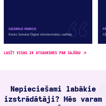
GIEDRIUS RIMKUS
P
Kesko Senukai Digital inženierzinātņu vadītājs
CE
LASĪT VISAS 24 ATSAUKSMES PAR SAJŪGU
Nepieciešami labākie
izstrādātāji? Mēs varam