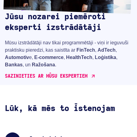
Jūsu nozarei piemēroti
eksperti izstrādātāji
Mūsu izstrādātāji nav tikai programmētāji - viņi ir ieguvuši
praktisku pieredzi, kas saistīta ar
FinTech
,
AdTech
,
Automotiv
e,
E-commerce
,
HealthTech
,
Loģistika
,
Bankas
, un
Ražošana
.
SAZINIETIES AR MŪSU EKSPERTIEM
Lūk, kā mēs to īstenojam