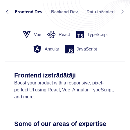
Frontend Dev
Backend Dev
Datu inženieri
Māk
Vue
React
TypeScript
Angular
JavaScript
Frontend izstrādātāji
Boost your product with a responsive, pixel-
perfect UI using React, Vue, Angular, TypeScript,
and more.
Some of our areas of expertise