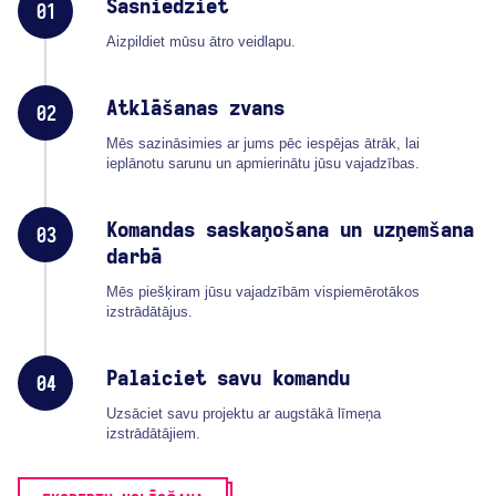
Sasniedziet
01
Aizpildiet mūsu ātro veidlapu.
Atklāšanas zvans
02
Mēs sazināsimies ar jums pēc iespējas ātrāk, lai
ieplānotu sarunu un apmierinātu jūsu vajadzības.
Komandas saskaņošana un uzņemšana
03
darbā
Mēs piešķiram jūsu vajadzībām vispiemērotākos
izstrādātājus.
Palaiciet savu komandu
04
Uzsāciet savu projektu ar augstākā līmeņa
izstrādātājiem.