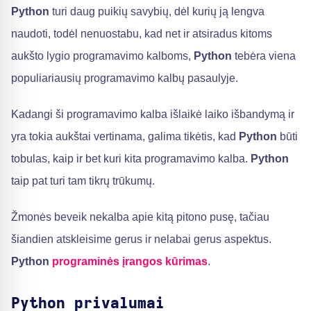
Python
turi daug puikių savybių, dėl kurių ją lengva
naudoti, todėl nenuostabu, kad net ir atsiradus kitoms
aukšto lygio programavimo kalboms,
Python
tebėra viena
populiariausių programavimo kalbų pasaulyje.
Kadangi ši programavimo kalba išlaikė laiko išbandymą ir
yra tokia aukštai vertinama, galima tikėtis, kad
Python
būti
tobulas, kaip ir bet kuri kita programavimo kalba.
Python
taip pat turi tam tikrų trūkumų.
Žmonės beveik nekalba apie kitą pitono pusę, tačiau
šiandien atskleisime gerus ir nelabai gerus aspektus.
Python
programinės įrangos kūrimas
.
Python privalumai