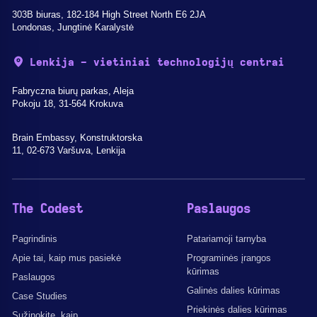
303B biuras, 182-184 High Street North E6 2JA
Londonas, Jungtinė Karalystė
Lenkija - vietiniai technologijų centrai
Fabryczna biurų parkas, Aleja
Pokoju 18, 31-564 Krokuva
Brain Embassy, Konstruktorska
11, 02-673 Varšuva, Lenkija
The Codest
Paslaugos
Pagrindinis
Patariamoji tarnyba
Apie tai, kaip mus pasiekė
Programinės įrangos
kūrimas
Paslaugos
Galinės dalies kūrimas
Case Studies
Priekinės dalies kūrimas
Sužinokite, kaip