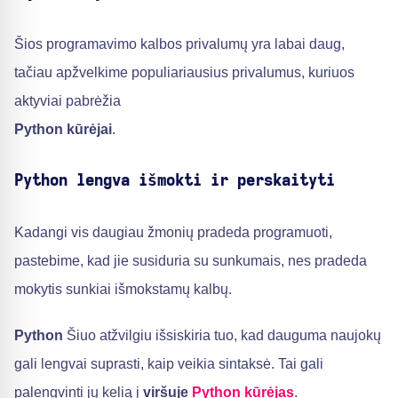
Šios programavimo kalbos privalumų yra labai daug,
tačiau apžvelkime populiariausius privalumus, kuriuos
aktyviai pabrėžia
Python kūrėjai
.
Python lengva išmokti ir perskaityti
Kadangi vis daugiau žmonių pradeda programuoti,
pastebime, kad jie susiduria su sunkumais, nes pradeda
mokytis sunkiai išmokstamų kalbų.
Python
Šiuo atžvilgiu išsiskiria tuo, kad dauguma naujokų
gali lengvai suprasti, kaip veikia sintaksė. Tai gali
palengvinti jų kelią į
viršuje
Python kūrėjas
.