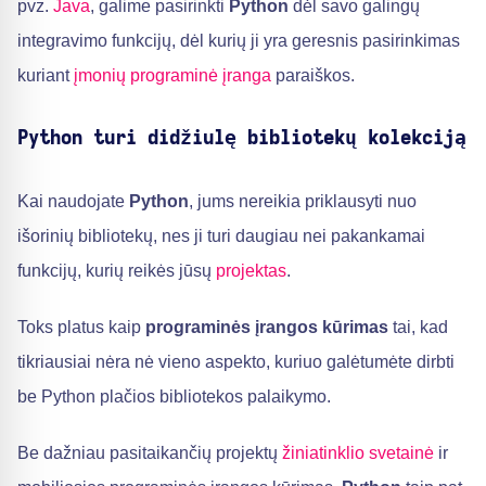
pvz.
Java
, galime pasirinkti
Python
dėl savo galingų
integravimo funkcijų, dėl kurių ji yra geresnis pasirinkimas
kuriant
įmonių programinė įranga
paraiškos.
Python turi didžiulę bibliotekų kolekciją
Kai naudojate
Python
, jums nereikia priklausyti nuo
išorinių bibliotekų, nes ji turi daugiau nei pakankamai
funkcijų, kurių reikės jūsų
projektas
.
Toks platus kaip
programinės įrangos kūrimas
tai, kad
tikriausiai nėra nė vieno aspekto, kuriuo galėtumėte dirbti
be Python plačios bibliotekos palaikymo.
Be dažniau pasitaikančių projektų
žiniatinklio svetainė
ir