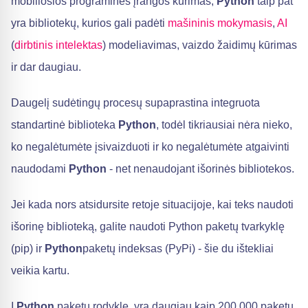
mobiliosios programinės įrangos kūrimas,
Python
taip pat
yra bibliotekų, kurios gali padėti
mašininis mokymasis
,
AI
(
dirbtinis intelektas
) modeliavimas, vaizdo žaidimų kūrimas
ir dar daugiau.
Daugelį sudėtingų procesų supaprastina integruota
standartinė biblioteka
Python
, todėl tikriausiai nėra nieko,
ko negalėtumėte įsivaizduoti ir ko negalėtumėte atgaivinti
naudodami
Python
- net nenaudojant išorinės bibliotekos.
Jei kada nors atsidursite retoje situacijoje, kai teks naudoti
išorinę biblioteką, galite naudoti Python paketų tvarkyklę
(pip) ir
Python
paketų indeksas (PyPi) - šie du ištekliai
veikia kartu.
Į
Python
paketų rodyklę, yra daugiau kaip 200 000 paketų,