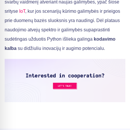
svarbų vaidmenį atveriant naujas galimybes, ypač šiose
srityse
IoT
, kur jos scenarijų kūrimo galimybės ir prieigos
prie duomenų bazės sluoksnis yra naudingi. Dėl plataus
naudojimo atvejų spektro ir galimybės supaprastinti
sudėtingas užduotis Python išlieka galinga
kodavimo
kalba
su didžiuliu inovacijų ir augimo potencialu.