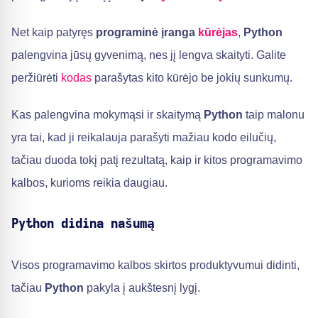
Net kaip patyręs
programinė įranga
kūrėjas
,
Python
palengvina jūsų gyvenimą, nes jį lengva skaityti. Galite
peržiūrėti
kodas
parašytas kito kūrėjo be jokių sunkumų.
Kas palengvina mokymąsi ir skaitymą
Python
taip malonu
yra tai, kad ji reikalauja parašyti mažiau kodo eilučių,
tačiau duoda tokį patį rezultatą, kaip ir kitos programavimo
kalbos, kurioms reikia daugiau.
Python didina našumą
Visos programavimo kalbos skirtos produktyvumui didinti,
tačiau
Python
pakyla į aukštesnį lygį.