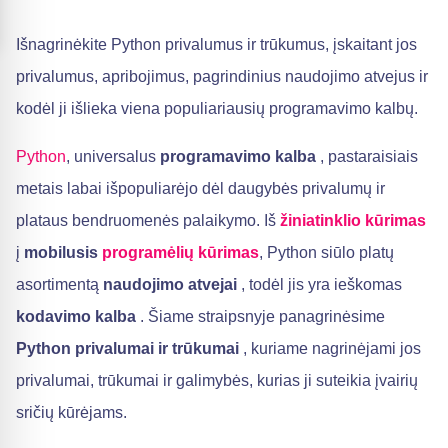
Išnagrinėkite Python privalumus ir trūkumus, įskaitant jos
privalumus, apribojimus, pagrindinius naudojimo atvejus ir
kodėl ji išlieka viena populiariausių programavimo kalbų.
Python
, universalus
programavimo kalba
, pastaraisiais
metais labai išpopuliarėjo dėl daugybės privalumų ir
plataus bendruomenės palaikymo. Iš
žiniatinklio kūrimas
į
mobilusis
programėlių kūrimas
, Python siūlo platų
asortimentą
naudojimo atvejai
, todėl jis yra ieškomas
kodavimo kalba
. Šiame straipsnyje panagrinėsime
Python privalumai ir trūkumai
, kuriame nagrinėjami jos
privalumai, trūkumai ir galimybės, kurias ji suteikia įvairių
sričių kūrėjams.