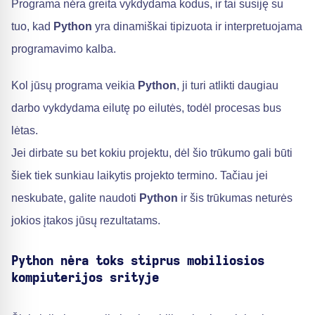
Programa nėra greita vykdydama kodus, ir tai susiję su
tuo, kad
Python
yra dinamiškai tipizuota ir interpretuojama
programavimo kalba.
Kol jūsų programa veikia
Python
, ji turi atlikti daugiau
darbo vykdydama eilutę po eilutės, todėl procesas bus
lėtas.
Jei dirbate su bet kokiu projektu, dėl šio trūkumo gali būti
šiek tiek sunkiau laikytis projekto termino. Tačiau jei
neskubate, galite naudoti
Python
ir šis trūkumas neturės
jokios įtakos jūsų rezultatams.
Python nėra toks stiprus mobiliosios
kompiuterijos srityje