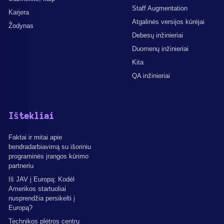
Staff Augmentation
Karjera
Atgalinės versijos kūrėjai
Žodynas
Debesų inžinieriai
Duomenų inžinieriai
Kita
QA inžinieriai
Ištekliai
Faktai ir mitai apie
bendradarbiavimą su išoriniu
programinės įrangos kūrimo
partneriu
Iš JAV į Europą: Kodėl
Amerikos startuoliai
nusprendžia persikelti į
Europą?
Technikos plėtros centrų