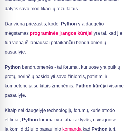
dalytis savo modifikacijų rezultatais.
Dar viena priežastis, kodėl
Python
yra daugelio
mėgstamas
programinės įrangos kūrėjai
yra tai, kad jie
turi vieną iš labiausiai palaikančių bendruomenių
pasaulyje.
Python
bendruomenės - tai forumai, kuriuose yra puikių
protų, norinčių pasidalyti savo žiniomis, patirtimi ir
kompetencija su kitais žmonėmis.
Python kūrėjai
visame
pasaulyje.
Kitaip nei daugelyje technologijų forumų, kurie atrodo
elitiniai,
Python
forumai yra labai aktyvūs, o visi juose
laikomi didžiulio pasaulinio
komanda
kad
Python
turi.