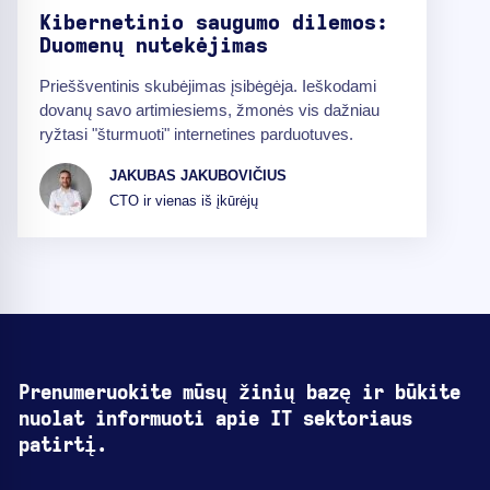
Kibernetinio saugumo dilemos:
Duomenų nutekėjimas
Prieššventinis skubėjimas įsibėgėja. Ieškodami
dovanų savo artimiesiems, žmonės vis dažniau
ryžtasi "šturmuoti" internetines parduotuves.
JAKUBAS JAKUBOVIČIUS
CTO ir vienas iš įkūrėjų
Prenumeruokite mūsų žinių bazę ir būkite
nuolat informuoti apie IT sektoriaus
patirtį.