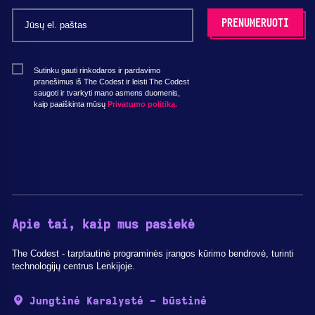
Sutinku gauti rinkodaros ir pardavimo
pranešimus iš The Codest ir leisti The Codest
saugoti ir tvarkyti mano asmens duomenis,
kaip paaiškinta mūsų
Privatumo politika.
Apie tai, kaip mus pasiekė
The Codest - tarptautinė programinės įrangos kūrimo bendrovė, turinti
technologijų centrus Lenkijoje.
Jungtinė Karalystė - būstinė