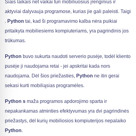
Šiais laikais net vaikai turi mobiliuosius įrenginius ir
aktyviai dalyvauja programose, kurias jie gali paleisti. Taigi
.
Python
tai, kad ši programavimo kalba nėra puikiai
pritaikyta mobiliesiems kompiuteriams, yra pagrindinis jos
trūkumas.
Python
buvo sukurta naudoti serverio pusėje, todėl kliento
pusėje ji naudojama retai - jei apskritai kada nors
naudojama. Dėl šios priežasties,
Python
ne itin gerai
sekasi kurti mobiliąsias programėles.
Python s
maža programos apdorojimo sparta ir
nepakankamas atminties efektyvumas yra dvi pagrindinės
priežastys, dėl kurių mobiliosios kompiuterijos nepalaiko
Python
.