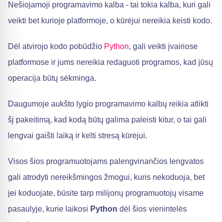
Nešiojamoji programavimo kalba - tai tokia kalba, kuri gali
veikti bet kurioje platformoje, o kūrėjui nereikia keisti kodo.
Dėl atvirojo kodo pobūdžio
Python
, gali veikti įvairiose
platformose ir jums nereikia redaguoti programos, kad jūsų
operacija būtų sėkminga.
Daugumoje aukšto lygio programavimo kalbų reikia atlikti
šį pakeitimą, kad kodą būtų galima paleisti kitur, o tai gali
lengvai gaišti laiką ir kelti stresą kūrėjui.
Visos šios programuotojams palengvinančios lengvatos
gali atrodyti nereikšmingos žmogui, kuris nekoduoja, bet
jei koduojate, būsite tarp milijonų programuotojų visame
pasaulyje, kurie laikosi
Python
dėl šios vienintelės