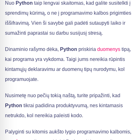
Nuo
Python
taip lengvai skaitomas, kad galite susitelkti į
sprendimų kūrimą, o ne į programavimo kalbos prigimties
iššifravimą. Vien ši savybė gali padėti sutaupyti laiko ir
sumažinti paprastai su darbu susijusį stresą.
Dinaminio rašymo dėka,
Python
priskiria
duomenys
tipą,
kai programa yra vykdoma. Taigi jums nereikia rūpintis
kintamųjų deklaravimu ar duomenų tipų nurodymu, kol
programuojate.
Nusimetę nuo pečių tokią naštą, turite pripažinti, kad
Python
tikrai padidina produktyvumą, nes kintamasis
netrukdo, kol nereikia paleisti kodo.
Palyginti su kitomis aukšto lygio programavimo kalbomis,