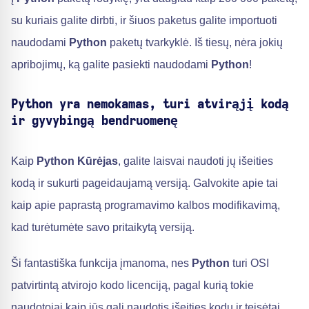
su kuriais galite dirbti, ir šiuos paketus galite importuoti
naudodami
Python
paketų tvarkyklė. Iš tiesų, nėra jokių
apribojimų, ką galite pasiekti naudodami
Python
!
Python yra nemokamas, turi atvirąjį kodą
ir gyvybingą bendruomenę
Kaip
Python Kūrėjas
, galite laisvai naudoti jų išeities
kodą ir sukurti pageidaujamą versiją. Galvokite apie tai
kaip apie paprastą programavimo kalbos modifikavimą,
kad turėtumėte savo pritaikytą versiją.
Ši fantastiška funkcija įmanoma, nes
Python
turi OSI
patvirtintą atvirojo kodo licenciją, pagal kurią tokie
naudotojai kaip jūs gali naudotis išeities kodu ir teisėtai