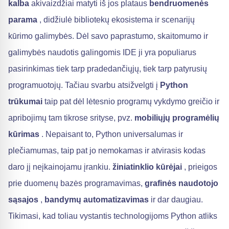
kalba
akivaizdžiai matyti iš jos plataus
bendruomenės
parama
, didžiulė bibliotekų ekosistema ir scenarijų
kūrimo galimybės. Dėl savo paprastumo, skaitomumo ir
galimybės naudotis galingomis IDE ji yra populiarus
pasirinkimas tiek tarp pradedančiųjų, tiek tarp patyrusių
programuotojų. Tačiau svarbu atsižvelgti į
Python
trūkumai
taip pat dėl lėtesnio programų vykdymo greičio ir
apribojimų tam tikrose srityse, pvz.
mobiliųjų programėlių
kūrimas
. Nepaisant to, Python universalumas ir
plečiamumas, taip pat jo nemokamas ir atvirasis kodas
daro jį neįkainojamu įrankiu.
žiniatinklio kūrėjai
, prieigos
prie duomenų bazės programavimas,
grafinės naudotojo
sąsajos
,
bandymų automatizavimas
ir dar daugiau.
Tikimasi, kad toliau vystantis technologijoms Python atliks