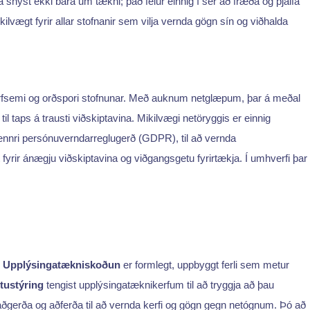
ta snýst ekki bara um tækni; það felur einnig í sér að fræða og þjálfa
kilvægt fyrir allar stofnanir sem vilja vernda gögn sín og viðhalda
rfsemi og orðspori stofnunar. Með auknum netglæpum, þar á meðal
til taps á trausti viðskiptavina. Mikilvægi netöryggis er einnig
ennri persónuverndarreglugerð (GDPR), til að vernda
 fyrir ánægju viðskiptavina og viðgangsgetu fyrirtækja. Í umhverfi þar
n
Upplýsingatækniskoðun
er formlegt, uppbyggt ferli sem metur
tustýring
tengist upplýsingatæknikerfum til að tryggja að þau
ðgerða og aðferða til að vernda kerfi og gögn gegn netógnum. Þó að