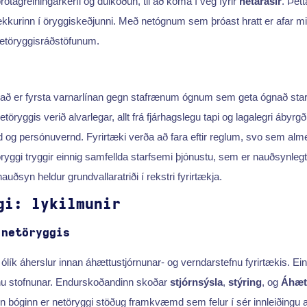
rotagreiningarkerfi og dulkóðun, til að koma í veg fyrir
netárásir
. Þet
 hlekkurinn í öryggiskeðjunni. Með netógnum sem þróast hratt er afar mi
netöryggisráðstöfunum.
það er fyrsta varnarlínan gegn stafrænum ógnum sem geta ógnað sta
ryggis verið alvarlegar, allt frá fjárhagslegu tapi og lagalegri ábyrgð 
og persónuvernd. Fyrirtæki verða að fara eftir reglum, svo sem alm
töryggi tryggir einnig samfellda starfsemi þjónustu, sem er nauðsynlegt
uðsyn heldur grundvallaratriði í rekstri fyrirtækja.
gi: lykilmunir
 netöryggis
 ólík áherslur innan áhættustjórnunar- og verndarstefnu fyrirtækis. Ei
fnu stofnunar. Endurskoðandinn skoðar
stjórnsýsla
,
stýring
, og
Áhæt
 bóginn er netöryggi stöðug framkvæmd sem felur í sér innleiðingu a