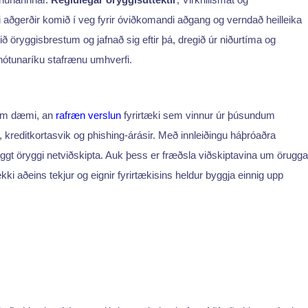
ndi aðgerðir komið í veg fyrir óviðkomandi aðgang og verndað heilleika
ið öryggisbrestum og jafnað sig eftir þá, dregið úr niðurtíma og
í hótunaríku stafrænu umhverfi.
 sem dæmi, an
rafræn verslun
fyrirtæki sem vinnur úr þúsundum
 kreditkortasvik og phishing-árásir. Með innleiðingu háþróaðra
ggt öryggi netviðskipta. Auk þess er fræðsla viðskiptavina um örugga
kki aðeins tekjur og eignir fyrirtækisins heldur byggja einnig upp