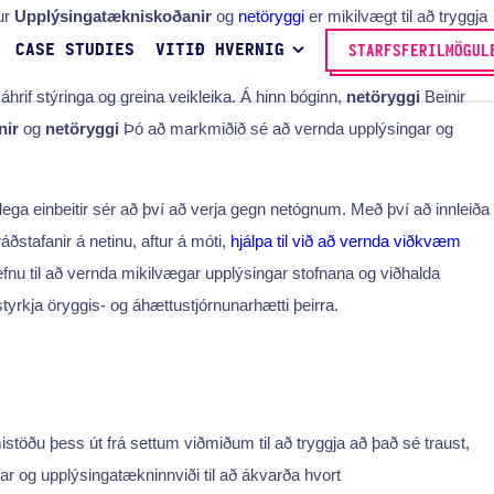
gur
Upplýsingatækniskoðanir
og
netöryggi
er mikilvægt til að tryggja
CASE STUDIES
VITIÐ HVERNIG
STARFSFERILMÖGUL
rif stýringa og greina veikleika. Á hinn bóginn,
netöryggi
Beinir
nir
og
netöryggi
Þó að markmiðið sé að vernda upplýsingar og
ega einbeitir sér að því að verja gegn netógnum. Með því að innleiða
áðstafanir á netinu, aftur á móti,
hjálpa til við að vernda viðkvæm
fnu til að vernda mikilvægar upplýsingar stofnana og viðhalda
yrkja öryggis- og áhættustjórnunarhætti þeirra.
stöðu þess út frá settum viðmiðum til að tryggja að það sé traust,
ingar og upplýsingatækninnviði til að ákvarða hvort