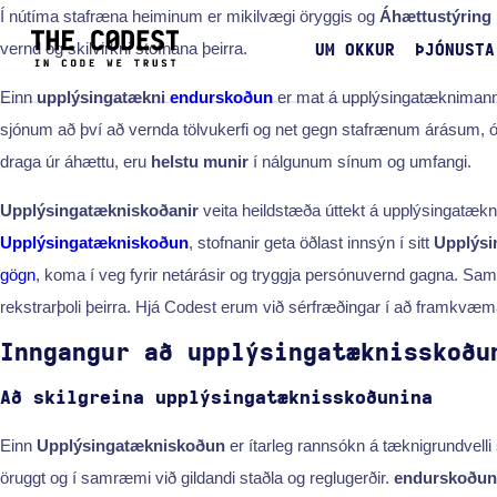
Í nútíma stafræna heiminum er mikilvægi öryggis og
Áhættustýring
vernd og skilvirkni stofnana þeirra.
UM OKKUR
ÞJÓNUSTA
Einn
upplýsingatækni
endurskoðun
er mat á upplýsingatæknimannvi
sjónum að því að vernda tölvukerfi og net gegn stafrænum árásum,
draga úr áhættu, eru
helstu munir
í nálgunum sínum og umfangi.
Upplýsingatækniskoðanir
veita heildstæða úttekt á upplýsingatækni
Upplýsingatækniskoðun
, stofnanir geta öðlast innsýn í sitt
Upplýsi
gögn
, koma í veg fyrir netárásir og tryggja persónuvernd gagna. Sa
rekstrarþoli þeirra. Hjá Codest erum við sérfræðingar í að framkvæ
Inngangur að upplýsingatæknisskoðu
Að skilgreina upplýsingatæknisskoðunina
Einn
Upplýsingatækniskoðun
er ítarleg rannsókn á tæknigrundvelli
öruggt og í samræmi við gildandi staðla og reglugerðir.
endurskoðuna