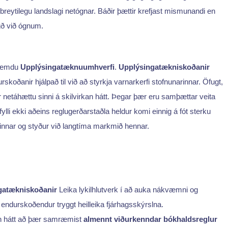
reytilegu landslagi netógnar. Báðir þættir krefjast mismunandi en
gð við ógnum.
mræmdu
Upplýsingatæknuumhverfi
.
Upplýsingatækniskoðanir
oðanir hjálpað til við að styrkja varnarkerfi stofnunarinnar. Öfugt,
 netáhættu sinni á skilvirkan hátt. Þegar þær eru samþættar veita
lli ekki aðeins reglugerðarstaðla heldur komi einnig á fót sterku
rinnar og styður við langtíma markmið hennar.
gatækniskoðanir
Leika lykilhlutverk í að auka nákvæmni og
 endurskoðendur tryggt heilleika fjárhagsskýrslna.
n hátt að þær samræmist
almennt viðurkenndar bókhaldsreglur