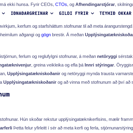
má ekki hunsa. Fyrir CEOs,
CTOs
, og
Afhendingarstjórar
, skilnin
IÐNAÐARGREINAR
GILDI FYRIR
TEYMIÐ OKKAR
rkjum, kerfum og starfsháttum stofnunar til að meta árangurstengd áh
 óheimilum aðgangi og
gögn
brestir. Á meðan
Upplýsingatækniskoða
stjórnun, ferlum og reglufylgni stofnunar, á meðan
netöryggi
sérstakl
ngatæknivenjur
, greina veikleika og efla þá
Innri stýringar
. Öryggisr
man,
Upplýsingatækniskoðanir
og netöryggi mynda trausta varnarste
ma
Upplýsingatækniskoðanir
og að vinna með stofnunum að því að st
num
 stofnunar. Hún skoðar rekstur upplýsingatæknikerfisins, mælir frammi
rferli
Þetta felur yfirleitt í sér að meta kerfi og ferla, stjórnunarstýr