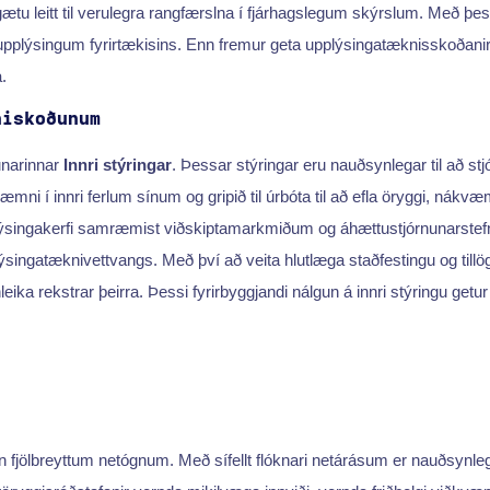
gætu leitt til verulegra rangfærslna í fjárhagslegum skýrslum. Með 
upplýsingum fyrirtækisins. Enn fremur geta upplýsingatæknisskoðanir 
.
niskoðunum
unarinnar
Innri stýringar
. Þessar stýringar eru nauðsynlegar til að st
ni í innri ferlum sínum og gripið til úrbóta til að efla öryggi, nákv
singakerfi samræmist viðskiptamarkmiðum og áhættustjórnunarstefnum. Þ
plýsingatæknivettvangs. Með því að veita hlutlæga staðfestingu og ti
eika rekstrar þeirra. Þessi fyrirbyggjandi nálgun á innri stýringu get
n fjölbreyttum netógnum. Með sífellt flóknari netárásum er nauðsynlegt