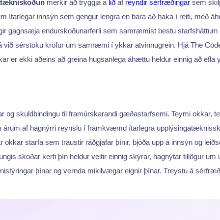
atækniskoðun
merkir að tryggja a
lið
af
reyndir sérfræðingar
sem skilj
um ítarlegar innsýn sem gengur lengra en bara að haka í reiti, með á
ir gagnsæja endurskoðunarferli sem samræmist bestu starfsháttum g
á við sérstöku kröfur um samræmi í ykkar atvinnugrein. Hjá The Cod
kar er ekki aðeins að greina hugsanlega áhættu heldur einnig að efla
kkar og skuldbindingu til framúrskarandi gæðastarfsemi. Teymi okkar,
m árum af hagnýrri reynslu í framkvæmd ítarlegra upplýsingatæknissko
r okkar starfa sem traustir ráðgjafar þínir, bjóða upp á innsýn og le
ngis skoðar kerfi þín heldur veitir einnig skýrar, hagnýtar tillögur
knistýringar þínar og vernda mikilvægar eignir þínar. Treystu á sérfræð