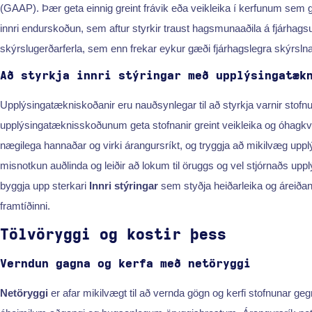
(GAAP). Þær geta einnig greint frávik eða veikleika í kerfunum sem 
innri endurskoðun, sem aftur styrkir traust hagsmunaaðila á fjárhags
skýrslugerðarferla, sem enn frekar eykur gæði fjárhagslegra skýrslna
Að styrkja innri stýringar með upplýsingatæk
Upplýsingatækniskoðanir eru nauðsynlegar til að styrkja varnir stofn
upplýsingatæknisskoðunum geta stofnanir greint veikleika og óhagkvæm
nægilega hannaðar og virki árangursríkt, og tryggja að mikilvæg upplý
misnotkun auðlinda og leiðir að lokum til öruggs og vel stjórnaðs up
byggja upp sterkari
Innri stýringar
sem styðja heiðarleika og áreiðanl
framtíðinni.
Tölvöryggi og kostir þess
Verndun gagna og kerfa með netöryggi
Netöryggi
er afar mikilvægt til að vernda gögn og kerfi stofnunar geg