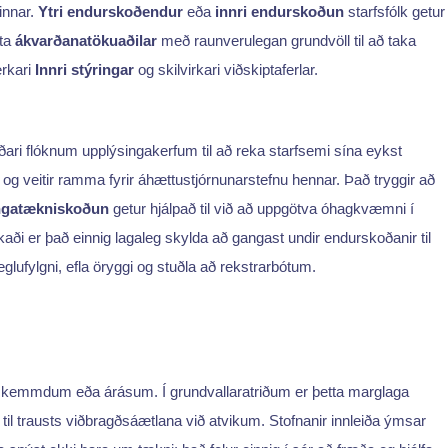
innar.
Ytri endurskoðendur
eða
innri endurskoðun
starfsfólk getur
ita
ákvarðanatökuaðilar
með raunverulegan grundvöll til að taka
erkari
Innri stýringar
og skilvirkari viðskiptaferlar.
ðari flóknum upplýsingakerfum til að reka starfsemi sína eykst
 veitir ramma fyrir áhættustjórnunarstefnu hennar. Það tryggir að
ngatækniskoðun
getur hjálpað til við að uppgötva óhagkvæmni í
aði er það einnig lagaleg skylda að gangast undir endurskoðanir til
glufylgni, efla öryggi og stuðla að rekstrarbótum.
gi, skemmdum eða árásum. Í grundvallaratriðum er þetta marglaga
til trausts viðbragðsáætlana við atvikum. Stofnanir innleiða ýmsar