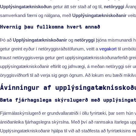
Upplýsingatækniskoðun
getur átt sér stað af og til,
netöryggi
Árang
samverkandi færni og nálgana, með
Upplýsingatækniskoðanir
veit
Hvernig þau fullkomna hvert annað
Þó að
Upplýsingatækniskoðanir
og
netöryggi
þjóna mismunandi hl
getur greint eyður í netöryggisráðstöfunum, veitt a
vegakort
til umbót
traust netöryggisvenja getur gert upplýsingatæknisskoðunarferlið gre
upplýsingatækniskoðanir eftirlit og jafnvægi, á meðan netöryggi sér u
öryggisviðhorfi til að verja sig gegn ógnum. Að lokum eru bæði mikil
Ávinningur af upplýsingatæknisskoð
Bæta fjárhagslega skýrslugerð með upplýsinga
Fjármálaskýrslugerð er grundvallaratriði í öllu fyrirtæki, þar sem hún
áreiðanleika fjárhagslegra skýrslna. Með því að rannsaka ítarlega up
Upplýsingatækniskoðanir hjálpa til við að staðfesta að fyrirtækisins
r