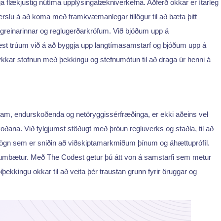
a flækjustig nútíma upplýsingatækniverkefna. Aðferð okkar er ítarleg
herslu á að koma með framkvæmanlegar tillögur til að bæta þitt
reinarinnar og reglugerðarkröfum. Við bjóðum upp á
est trúum við á að byggja upp langtímasamstarf og bjóðum upp á
 ykkar stofnun með þekkingu og stefnumótun til að draga úr henni á
 team, endurskoðenda og netöryggissérfræðinga, er ekki aðeins vel
ðana. Við fylgjumst stöðugt með þróun regluverks og staðla, til að
iðsögn sem er sniðin að viðskiptamarkmiðum þínum og áhættuprófíl.
 um umbætur. Með The Codest getur þú átt von á samstarfi sem metur
iþekkingu okkar til að veita þér traustan grunn fyrir öruggar og