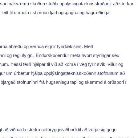
þessari nákvæmu skoðun stuðla upplýsingatæknisskoðanir að sterkari
leitt til umbóta í stjórnun fjárhagsgagna og hagræðingar
jórna áhættu og vernda eignir fyrirtækisins. Með
æmni og reglufylgni. Endurskoðendur meta hvort stýringar séu
essi ferill hjálpar til við að koma í veg fyrir svik, villur og
llögur um úrbætur hjálpa upplýsingatæknisskoðanir stofnunum að
ur bjargað stofnuninni frá hugsanlegu tapi og skemmd á orðspori í
 að viðhalda sterku netöryggisviðhorfi til að verja sig gegn