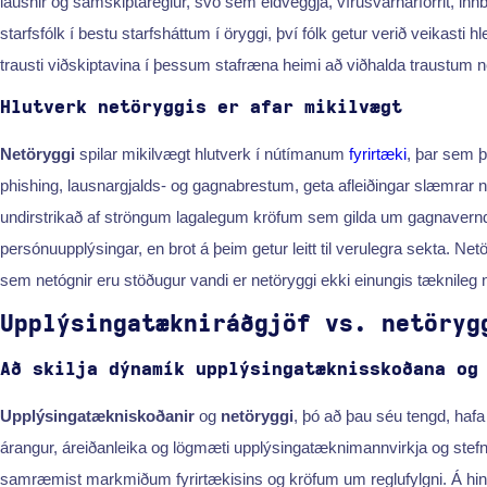
lausnir og samskiptareglur, svo sem eldveggja, vírusvarnarforrit, innb
starfsfólk í bestu starfsháttum í öryggi, því fólk getur verið veikasti
trausti viðskiptavina í þessum stafræna heimi að viðhalda traustum 
Hlutverk netöryggis er afar mikilvægt
Netöryggi
spilar mikilvægt hlutverk í nútímanum
fyrirtæki
, þar sem 
phishing, lausnargjalds- og gagna­brestum, geta afleiðingar slæmrar netö
undirstrikað af ströngum lagalegum kröfum sem gilda um gagnavernd 
persónuupplýsingar, en brot á þeim getur leitt til verulegra sekta. Ne
sem netógnir eru stöðugur vandi er netöryggi ekki einungis tæknileg na
Upplýsingatækniráðgjöf vs. netöryg
Að skilja dýnamík upplýsingatæknisskoðana og
Upplýsingatækniskoðanir
og
netöryggi
, þó að þau séu tengd, hafa
árangur, áreiðanleika og lögmæti upplýsingatæknimannvirkja og ste
samræmist markmiðum fyrirtækisins og kröfum um reglufylgni. Á hinn