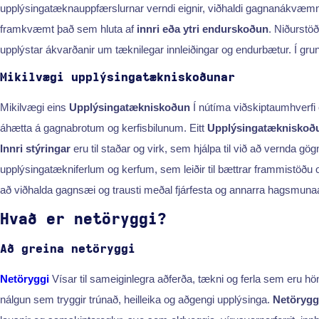
upplýsingatæknauppfærslurnar verndi eignir, viðhaldi gagnanákvæmni o
framkvæmt það sem hluta af
innri eða ytri endurskoðun
. Niðurstö
upplýstar ákvarðanir um tæknilegar innleiðingar og endurbætur. Í gru
Mikilvægi upplýsingatækniskoðunar
Mikilvægi eins
Upplýsingatækniskoðun
Í nútíma viðskiptaumhverfi 
áhætta á gagnabrotum og kerfisbilunum. Eitt
Upplýsingatækniskoð
Innri stýringar
eru til staðar og virk, sem hjálpa til við að vernda g
upplýsingatækniferlum og kerfum, sem leiðir til bættrar frammistöðu 
að viðhalda gagnsæi og trausti meðal fjárfesta og annarra hagsmunaaðil
Hvað er netöryggi?
Að greina netöryggi
Netöryggi
Vísar til sameiginlegra aðferða, tækni og ferla sem eru h
nálgun sem tryggir trúnað, heilleika og aðgengi upplýsinga.
Netörygg