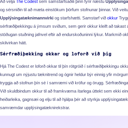
Að velja
The Codest
sem samstarfsaðili þinn fyrir næstu
Upplýsing
og sérsniðin til að mæta einstökum þörfum stofnunar þinnar. Við veit
Upplýsingatæknimannvirki
og starfshætti. Samstarf við
okkur
Trygg
sérfræðiþekkingu á ýmsum sviðum, sem gerir okkur kleift að takast 
stöðugan stuðning jafnvel eftir að endurskoðuninni lýkur. Markmið ok
skilvirkan hátt.
Sérfræðiþekking okkar og loforð við þig
Hjá The Codest er loforð okkar til þín rótgróið í sérfræðiþekkingu o
kunnugt um nýjustu tæknitrend og ógnir heldur býr einnig yfir mörgu
tryggja að stofnun þín sé í samræmi við kröfur og örugg. Sérfræðinga
Við skuldbindum okkur til að framkvæma ítarlega úttekt sem ekki einu
heiðarleika, gagnsæi og elju til að hjálpa þér að styrkja upplýsingatæ
samræmdar upplýsingatæknirekstrar.