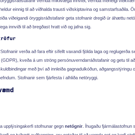
ggisráðstafanir vernda mikilvæga innviði, vernda friðhelgi viðkvæmr
ldur einnig til að viðhalda trausti viðskiptavina og samstarfsaðila. Öry
leiða viðeigandi öryggisráðstafanir geta stofnanir dregið úr áhættu ne
ga innviði til að bregðast hratt við og jafna sig.
kröfur
 Stofnanir verða að fara eftir sífellt vaxandi fjölda laga og regluge
(GDPR), kveða á um ströng persónuverndarráðstafanir og getu til a
 skuldbindingar með því að innleiða gagnadulkóðun, aðgangsstýringu og
nefndum. Stofnanir sem fjárfesta í alhliða netöryggi.
væmd
a upplýsingakerfi stofnunar gegn
netógnir
. Íhugaðu fjármálastofnu
erfi og tvíþætt auðkenning, eru notaðar til að vernda net og kerfi sto