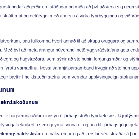
urstengdar aðgerðir eru stöðugar og miða að því að verja sig gegn síb
a skjótt mat og netöryggi með áherslu á virka fyrirbyggingu og viðbrö
utverkum, þau fullkomna hvert annað til að skapa öruggara og sa
a. Með því að meta árangur núverandi netöryggisráðstafana geta endursk
iðlegra og hagstæðara, sem sýnir að stofnunin forgangsraðar og stýrir
m fyrstu varnarlínu. Þessi samhjálparsamband tryggir að stofnun uppfy
vægir þættir í heildstæðri stefnu sem verndar upplýsingaeign stofnuna
unum
tækniskoðunum
 veitir hagsmunaaðilum innsýn í fjárhagsstöðu fyrirtækisins.
Upplýsin
plýsingatæknikerfin sem geyma, vinna úr og búa til fjárhagsgögn geta
eikningshaldsskráir
eru nákvæmar og að færslur séu skráðar á þan