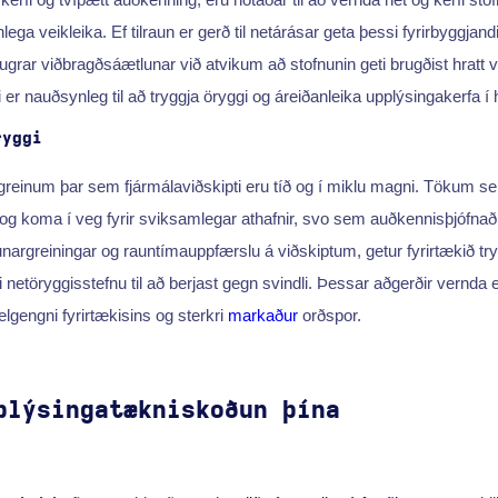
ega veikleika. Ef tilraun er gerð til netárásar geta þessi fyrirbyggja
lugrar viðbragðsáætlunar við atvikum að stofnunin geti brugðist hratt v
gi er nauðsynleg til að tryggja öryggi og áreiðanleika upplýsingakerfa 
ryggi
í greinum þar sem fjármálaviðskipti eru tíð og í miklu magni. Tökum
 og koma í veg fyrir sviksamlegar athafnir, svo sem auðkennisþjófnað,
argreiningar og rauntímauppfærslu á viðskiptum, getur fyrirtækið try
i netöryggisstefnu til að berjast gegn svindli. Þessar aðgerðir vernda e
elgengni fyrirtækisins og sterkri
markaður
orðspor.
plýsingatækniskoðun þína