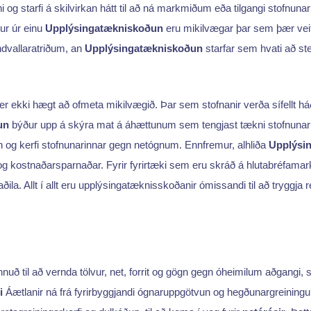
g starfi á skilvirkan hátt til að ná markmiðum eða tilgangi stofnunar
ður úr einu
Upplýsingatækniskoðun
eru mikilvægar þar sem þær ve
ndvallaratriðum, an
Upplýsingatækniskoðun
starfar sem hvati að st
er ekki hægt að ofmeta mikilvægið. Þar sem stofnanir verða sífellt há
un
býður upp á skýra mat á áhættunum sem tengjast tækni stofnunar og
ögn og kerfi stofnunarinnar gegn netógnum. Ennfremur, alhliða
Upplýsi
og kostnaðarsparnaðar. Fyrir fyrirtæki sem eru skráð á hlutabréfamark
a. Allt í allt eru upplýsingatæknisskoðanir ómissandi til að tryggja re
önnuð til að vernda tölvur, net, forrit og gögn gegn óheimilum aðgan
i
Áætlanir ná frá fyrirbyggjandi ógnaruppgötvun og hegðunargreiningu 