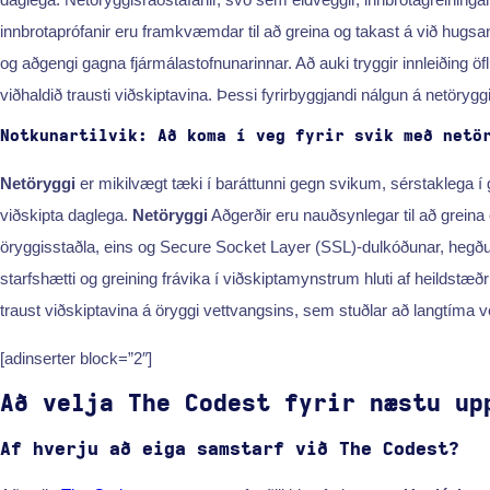
innbrotaprófanir eru framkvæmdar til að greina og takast á við hugsanl
og aðgengi gagna fjármálastofnunarinnar. Að auki tryggir innleiðing öf
viðhaldið trausti viðskiptavina. Þessi fyrirbyggjandi nálgun á netöryg
Notkunartilvik: Að koma í veg fyrir svik með netö
Netöryggi
er mikilvægt tæki í baráttunni gegn svikum, sérstaklega 
viðskipta daglega.
Netöryggi
Aðgerðir eru nauðsynlegar til að greina
öryggisstaðla, eins og Secure Socket Layer (SSL)-dulkóðunar, hegðun
starfshætti og greining frávika í viðskiptamynstrum hluti af heildstæðr
traust viðskiptavina á öryggi vettvangsins, sem stuðlar að langtíma v
[adinserter block=”2″]
Að velja The Codest fyrir næstu up
Af hverju að eiga samstarf við The Codest?