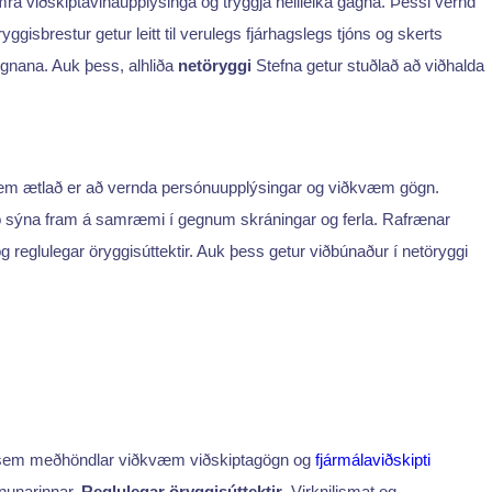
a viðskiptavinaupplýsinga og tryggja heilleika gagna. Þessi vernd
ggisbrestur getur leitt til verulegs fjárhagslegs tjóns og skerts
tógnana. Auk þess, alhliða
netöryggi
Stefna getur stuðlað að viðhalda
rða sem ætlað er að vernda persónuupplýsingar og viðkvæm gögn.
ð sýna fram á samræmi í gegnum skráningar og ferla. Rafrænar
 reglulegar öryggisúttektir. Auk þess getur viðbúnaður í netöryggi
n sem meðhöndlar viðkvæm viðskiptagögn og
fjármálaviðskipti
fnunarinnar.
Reglulegar öryggisúttektir
, Virknilismat og