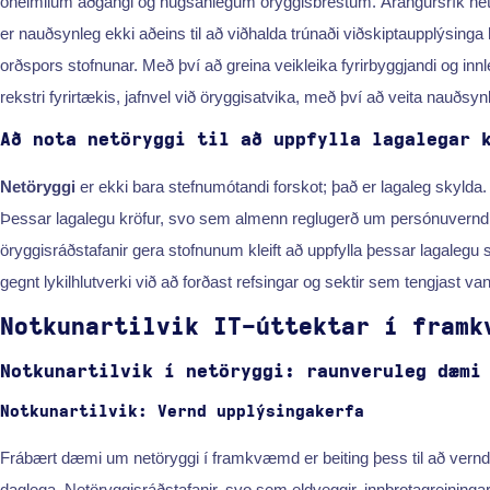
óheimilum aðgangi og hugsanlegum öryggisbrestum. Árangursrík netöry
er nauðsynleg ekki aðeins til að viðhalda trúnaði viðskiptaupplýsinga he
orðspors stofnunar. Með því að greina veikleika fyrirbyggjandi og inn
rekstri fyrirtækis, jafnvel við öryggisatvika, með því að veita nauðsynle
Að nota netöryggi til að uppfylla lagalegar 
Netöryggi
er ekki bara stefnumótandi forskot; það er lagaleg skylda.
Þessar lagalegu kröfur, svo sem almenn reglugerð um persónuvernd 
öryggisráðstafanir gera stofnunum kleift að uppfylla þessar lagalegu
gegnt lykilhlutverki við að forðast refsingar og sektir sem tengjast va
Notkunartilvik IT-úttektar í framk
Notkunartilvik í netöryggi: raunveruleg dæmi
Notkunartilvik: Vernd upplýsingakerfa
Frábært dæmi um netöryggi í framkvæmd er beiting þess til að vernd
daglega. Netöryggisráðstafanir, svo sem eldveggir, innbrotagreiningark