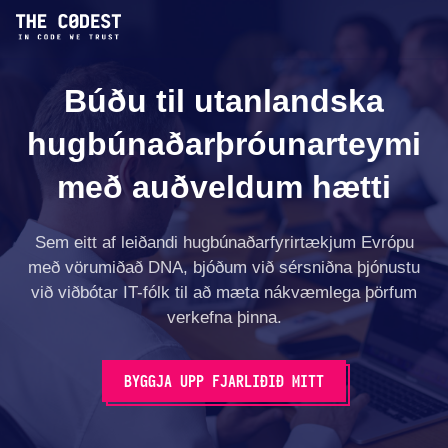
Búðu til utanlandska
hugbúnaðarþróunarteymi
með auðveldum hætti
Sem eitt af leiðandi hugbúnaðarfyrirtækjum Evrópu
með vöru­miðað DNA, bjóðum við sérsniðna þjónustu
við viðbótar IT-fólk til að mæta nákvæmlega þörfum
verkefna þinna.
BYGGJA UPP FJARLIÐIÐ MITT