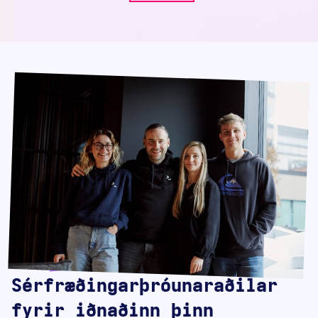
Sérfræðingarþróunaraðilar
fyrir iðnaðinn þinn