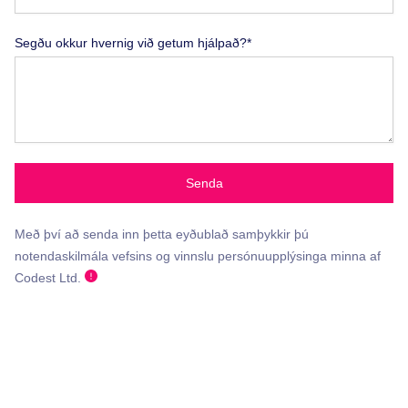
Segðu okkur hvernig við getum hjálpað?*
Senda
Með því að senda inn þetta eyðublað samþykkir þú
notendaskilmála vefsins og vinnslu persónuupplýsinga minna af
Codest Ltd.