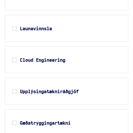
Launavinnsla
Cloud Engineering
Upplýsingatækniráðgjöf
Gæðatryggingartækni