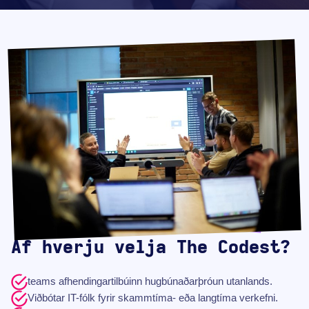
Af hverju velja The Codest?
teams afhendingar­tilbúinn hugbúnaðarþróun utanlands.
Viðbótar IT-fólk fyrir skammtíma- eða langtíma verkefni.