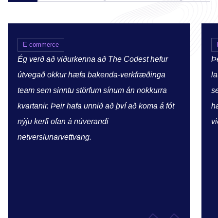
E-commerce
Ég verð að viðurkenna að The Codest hefur
Þe
útvegað okkur hæfa bakenda-verkfræðinga
l
team sem sinntu störfum sínum án nokkurra
s
kvartanir. Þeir hafa unnið að því að koma á fót
h
nýju kerfi ofan á núverandi
vi
netverslunarvettvang.