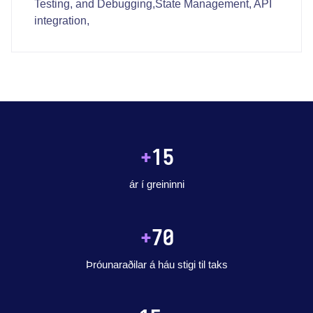
Testing, and Debugging,State Management, API
integration,
+
15
ár í greininni
+
70
Þróunaraðilar á háu stigi til taks