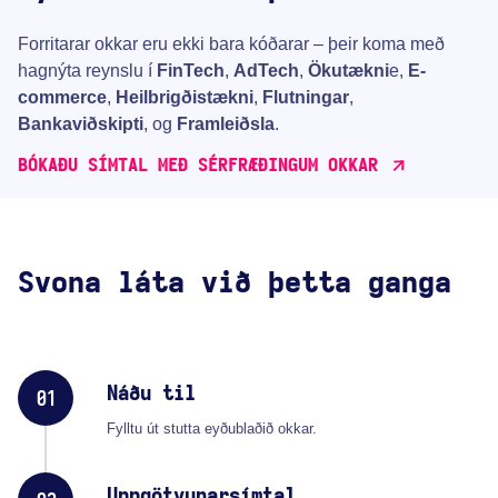
Forritarar okkar eru ekki bara kóðarar – þeir koma með
hagnýta reynslu í
FinTech
,
AdTech
,
Ökutækni
e,
E-
commerce
,
Heilbrigðistækni
,
Flutningar
,
Bankaviðskipti
, og
Framleiðsla
.
BÓKAÐU SÍMTAL MEÐ SÉRFRÆÐINGUM OKKAR
Svona láta við þetta ganga
Náðu til
01
Fylltu út stutta eyðublaðið okkar.
Uppgötvunarsímtal