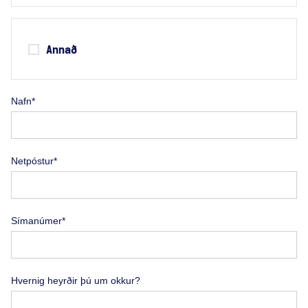
Annað
Nafn*
Netpóstur*
Símanúmer*
Hvernig heyrðir þú um okkur?