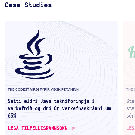
Case Studies
THE CODEST VIRÐI FYRIR VIÐSKIPTAVININN
THE 
Setti eldri Java tækniforingja í
Stæ
verkefnið og dró úr verkefnaskránni um
sty
65%
sér
LESA TILFELLISRANNSÓKN
LES