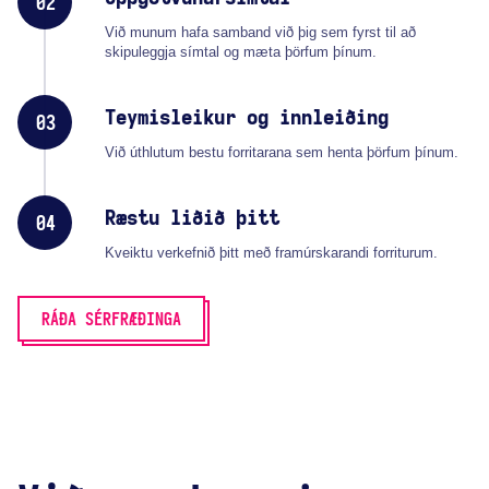
02
Við munum hafa samband við þig sem fyrst til að
skipuleggja símtal og mæta þörfum þínum.
Teymisleikur og innleiðing
03
Við úthlutum bestu forritarana sem henta þörfum þínum.
Ræstu liðið þitt
04
Kveiktu verkefnið þitt með framúrskarandi forriturum.
RÁÐA SÉRFRÆÐINGA