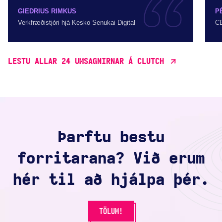
GIEDRIUS RIMKUS
P
Verkfræðistjóri hjá Kesko Senukai Digital
CE
LESTU ALLAR 24 UMSAGNIRNAR Á CLUTCH
Þarftu bestu
forritarana? Við erum
hér til að hjálpa þér.
TÖLUM!