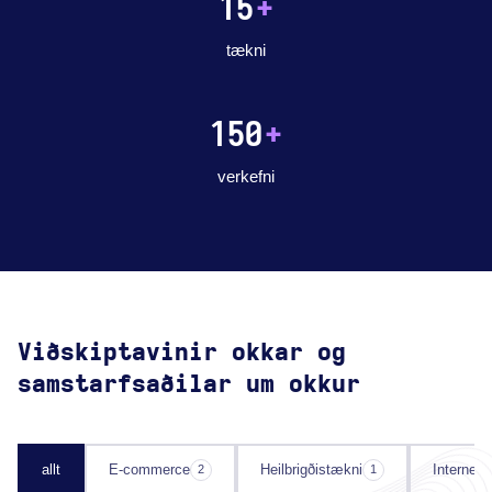
15
+
tækni
150
+
verkefni
Viðskiptavinir okkar og
samstarfsaðilar um okkur
allt
E-commerce
Heilbrigðistækni
Internet 
2
1