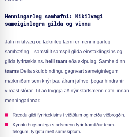
Menningarleg samhæfni: Mikilvægi
sameiginlegra gilda og vinnu
Jafn mikilvæg og tæknileg færni er menningarleg
samhæfing – samstillt samspil gilda einstaklingsins og
gilda fyrirtækisins.
heill team
eða skipulag. Samheldinn
teams
Deila skuldbindingu gagnvart sameiginlegum
markmiðum sem knýr þau áfram jafnvel þegar hindranir
virðast stórar. Til að tryggja að nýir starfsmenn dafni innan
menningarinnar:
Ræddu gildi fyrirtækisins í viðtölum og metðu viðbrögðin.
Kynntu hugsanlega starfsmenn fyrir framtíðar team-
félögum; fylgstu með samskiptum.