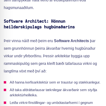
sem samþykktar hafa verið af viðskiptavinum eða
hagsmunaaðilum.
Software Architect: Hönnun
heildarskipulags hugbúnaðarins
Þeir vinna náið með þeim eru
Software Architects
þar
sem grunnhönnun þeirra ákvarðar hvernig hugbúnaður
virkar undir yfirborðinu. Þessir arkitektar byggja upp
rammaskipulög sem gera kleift bæði tafarlausa virkni og
langtíma vöxt með því að:
Að hanna kerfisarkitektúr sem er traustur og stækkanlegur.
Að taka afdráttarlausar tæknilegar ákvarðanir sem styðja
arkitektúrheilleika.
Leiða virkni-fínstillingar- og umbótastarfsemi í gegnum