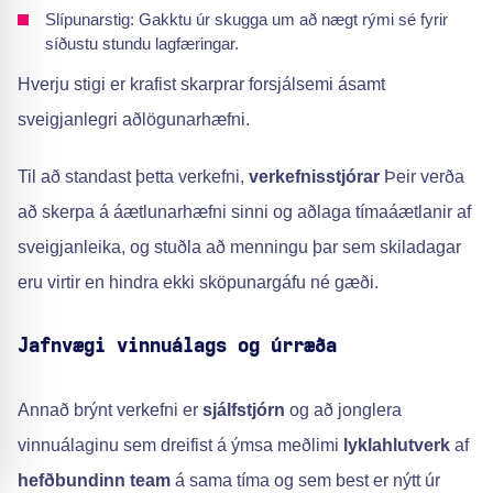
Slípunarstig: Gakktu úr skugga um að nægt rými sé fyrir
síðustu stundu lagfæringar.
Hverju stigi er krafist skarprar forsjálsemi ásamt
sveigjanlegri aðlögunarhæfni.
Til að standast þetta verkefni,
verkefnisstjórar
Þeir verða
að skerpa á áætlunarhæfni sinni og aðlaga tímaáætlanir af
sveigjanleika, og stuðla að menningu þar sem skiladagar
eru virtir en hindra ekki sköpunargáfu né gæði.
Jafnvægi vinnuálags og úrræða
Annað brýnt verkefni er
sjálfstjórn
og að jonglera
vinnuálaginu sem dreifist á ýmsa meðlimi
lyklahlutverk
af
hefðbundinn team
á sama tíma og sem best er nýtt úr