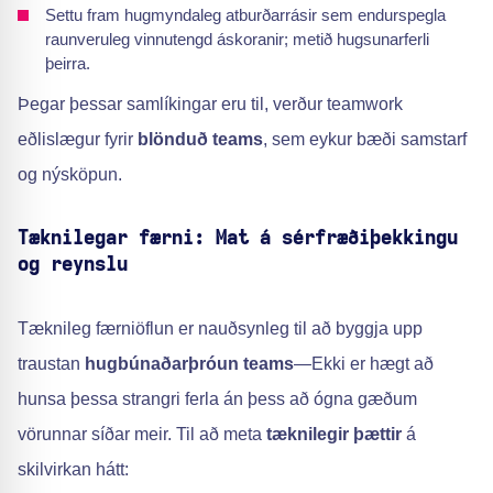
Settu fram hugmyndaleg atburðarrásir sem endurspegla
raunveruleg vinnutengd áskoranir; metið hugsunarferli
þeirra.
Þegar þessar samlíkingar eru til, verður teamwork
eðlislægur fyrir
blönduð teams
, sem eykur bæði samstarf
og nýsköpun.
Tæknilegar færni: Mat á sérfræðiþekkingu
og reynslu
Tæknileg færniöflun er nauðsynleg til að byggja upp
traustan
hugbúnaðarþróun teams
—Ekki er hægt að
hunsa þessa strangri ferla án þess að ógna gæðum
vörunnar síðar meir. Til að meta
tæknilegir þættir
á
skilvirkan hátt: