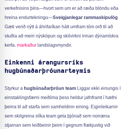
verkefnisins þíns—hvort sem um er að ræða blöndu eða
hreina endurtekningu—
Sveigjanlegar rammaskipulög
Gæti verið nýtt á áhrifaríkan hátt umfram tóm orð til að
stuðla að meiri nýsköpun og skilvirkni innan dýnamískra
kerfa.
markaður
landslagsmyndir.
Einkenni árangursríks
hugbúnaðarþróunarteymis
Styrkur a
hugbúnaðarþróun team
Liggar ekki einungis í
einstaklingsfærni meðlima þess heldur jafnframt í hæfni
þeirra til að starfa sem samheldinn eining. Eiginleikarnir
sem skilgreina slíka team geta þjónað sem norræna
stjarnan sem leiðbeinir þeim í gegnum flækjustig við