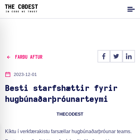
FARÐU AFTUR
2023-12-01
Besti starfshættir fyrir
hugbúnaðarþróunarteymi
THECODEST
Kíktu í verkfærakistu farsællar hugbúnaðarþróunar teams.