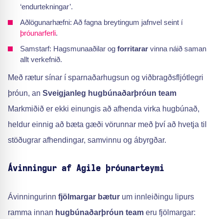
‘endurtekningar’.
Aðlögunarhæfni: Að fagna breytingum jafnvel seint í
þróunarferli
.
Samstarf: Hagsmunaaðilar og
forritarar
vinna náið saman
allt verkefnið.
Með rætur sínar í sparnaðarhugsun og viðbragðsfljótlegri
þróun, an
Sveigjanleg hugbúnaðarþróun team
Markmiðið er ekki einungis að afhenda virka hugbúnað,
heldur einnig að bæta gæði vörunnar með því að hvetja til
stöðugrar afhendingar, samvinnu og ábyrgðar.
Ávinningur af Agile þróunarteymi
Ávinningurinn
fjölmargar bætur
um innleiðingu lipurs
ramma innan
hugbúnaðarþróun team
eru fjölmargar: