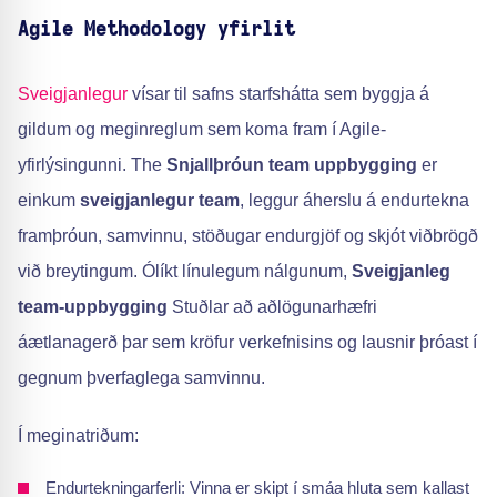
Agile Methodology yfirlit
Sveigjanlegur
vísar til safns starfshátta sem byggja á
gildum og meginreglum sem koma fram í Agile-
yfirlýsingunni. The
Snjallþróun team uppbygging
er
einkum
sveigjanlegur team
, leggur áherslu á endurtekna
framþróun, samvinnu, stöðugar endurgjöf og skjót viðbrögð
við breytingum. Ólíkt línulegum nálgunum,
Sveigjanleg
team-uppbygging
Stuðlar að aðlögunarhæfri
áætlanagerð þar sem kröfur verkefnisins og lausnir þróast í
gegnum þverfaglega samvinnu.
Í meginatriðum:
Endurtekningarferli: Vinna er skipt í smáa hluta sem kallast