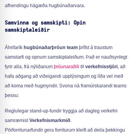
afhendingu hágæða hugbúnaðarvara.
Samvinna og samskipti: Opin
samskiptaleiðir
Áhrifarík
hugbúnaðarþróun team
þrífst á traustum
samstarfi og opnum samskiptaleiðum. Það er nauðsynlegt
fyrir alla, frá nýliðanum
þróunaraðili
til
verkefnisstjóri
, að
hafa aðgang að viðeigandi upplýsingum og líða vel með
að koma með hugmyndir. Svona ná framúrskarandi teams
þessu:
Reglulegar stand-up-fundir tryggja að dagleg verkefni
samræmist
Verkefnismarkmið
.
Pörforritunarfundir gera forriturum kleift að deila þekkingu