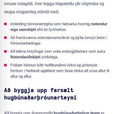
innsæi notagildi. Þeir leggja litapallettu yfir vírgrindur og
skapa vingjarnleg viðmót með;
Innleiðing hönnunarreglna sem hámarka hvernig
notendur
eiga samskipti
efni án fyrirhafnar.
Að framkvæma notendarrannsóknir og þýða innsýn beint í
hönnunarbætingar.
Að teikna hreyfingar sem veita endurgjöfarlotur sem auka
Notendaviðskipti
yndislega.
Frábær hönnun lyftir hefðbundinni virkni og umbreytir
forritum í heillandi upplifanir sem íbúar elska að snúa aftur til
aftur og aftur.
Að byggja upp farsælt
hugbúnaðarþróunarteymi
Að byggja upp árangursríkt
hugbúnaðarþróun team
er