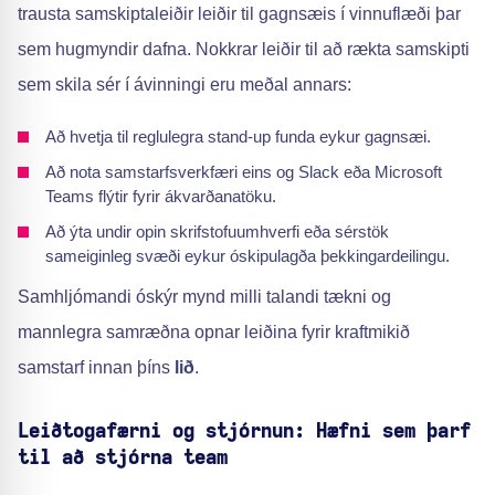
trausta samskiptaleiðir leiðir til gagnsæis í vinnuflæði þar
sem hugmyndir dafna. Nokkrar leiðir til að rækta samskipti
sem skila sér í ávinningi eru meðal annars:
Að hvetja til reglulegra stand-up funda eykur gagnsæi.
Að nota samstarfsverkfæri eins og Slack eða Microsoft
Teams flýtir fyrir ákvarðanatöku.
Að ýta undir opin skrifstofuumhverfi eða sérstök
sameiginleg svæði eykur óskipulagða þekkingardeilingu.
Samhljómandi óskýr mynd milli talandi tækni og
mannlegra samræðna opnar leiðina fyrir kraftmikið
samstarf innan þíns
lið
.
Leiðtogafærni og stjórnun: Hæfni sem þarf
til að stjórna team