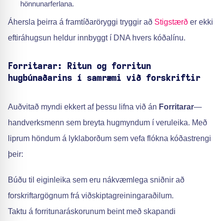
hönnunarferlana.
Áhersla þeirra á framtíðaröryggi tryggir að
Stigstærð
er ekki
eftiráhugsun heldur innbyggt í DNA hvers kóðalínu.
Forritarar: Ritun og forritun
hugbúnaðarins í samræmi við forskriftir
Auðvitað myndi ekkert af þessu lifna við án
Forritarar
—
handverksmenn sem breyta hugmyndum í veruleika. Með
liprum höndum á lyklaborðum sem vefa flókna kóðastrengi
þeir:
Búðu til eiginleika sem eru nákvæmlega sniðnir að
forskriftargögnum frá viðskiptagreiningaraðilum.
Taktu á forritunaráskorunum beint með skapandi