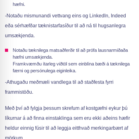
hæfni.
-Notaðu mismunandi vettvang eins og LinkedIn, Indeed
eða sérhæfðar tæknistarfasíður til að ná til hugsanlegra
umsækjenda.
Notaðu tæknilega matsaðferðir til að prófa lausnarmiðaða
hæfni umsækjenda.
Framkvæmðu ítarleg viðtöl sem einblína bæði á tæknilega
færni og persónulega eiginleika.
-Athugaðu meðmæli vandlega til að staðfesta fyrri
frammistöðu.
Með því að fylgja þessum skrefum af kostgæfni eykur þú
líkurnar á að finna einstaklinga sem eru ekki aðeins hæfir
heldur einnig fúsir til að leggja eitthvað merkingarbært af
mörkum.