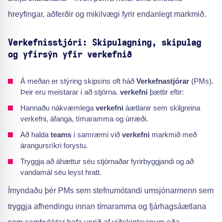
hreyfingar, aðferðir og mikilvægi fyrir endanlegt markmið.
Verkefnisstjóri: Skipulagning, skipulag
og yfirsýn yfir verkefnið
Á meðan er stýring skipsins oft háð
Verkefnastjórar
(PMs).
Þeir eru meistarar í að stjórna.
verkefni
þættir eftir:
Hannaðu nákvæmlega
verkefni
áætlanir sem skilgreina
verkefni, áfanga, tímaramma og úrræði.
Að halda
teams
í samræmi við
verkefni
markmið með
árangursríkri forystu.
Tryggja að áhættur séu stjórnaðar fyrirbyggjandi og að
vandamál séu leyst hratt.
Ímyndaðu þér PMs sem stefnumótandi umsjónarmenn sem
tryggja afhendingu innan tímaramma og fjárhagsáætlana