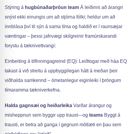
Stýring á
hugbúnaðarþróun team
Á leiðinni að árangri
snýst ekki einungis um að stjórna fólki; heldur um að
innblása því til sýn á sama tíma og haldið er í raunsæjar
væntingar – þessi jafnvægi skilgreinir framúrskarandi
forystu á tæknivettvangi:
Einbeiting á tilfinningagreind (EQ): Leiðtogar með háa EQ
takast á við streitu á uppbyggilegan hátt á meðan þeir
viðhalda samkennd – ómetanlegur eiginleiki í þröngum
tímaramma tækniverkefna.
Halda gagnsæi og heiðarleika
Varðar árangur og
misheppnun sem byggir upp traust—og
teams
Byggt á
trausti, er betra að ganga í gegnum mótlæti en þau sem