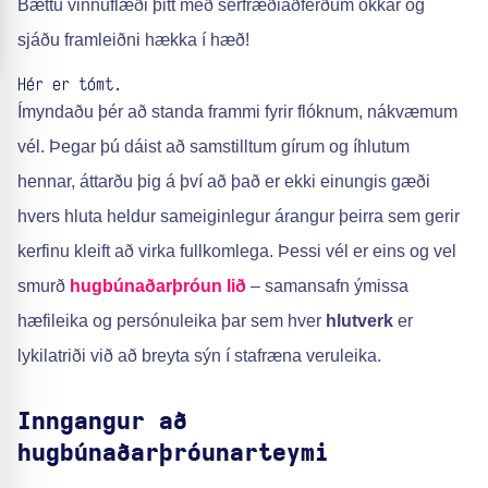
Bættu vinnuflæði þitt með sérfræðiaðferðum okkar og
sjáðu framleiðni hækka í hæð!
Hér er tómt.
Ímyndaðu þér að standa frammi fyrir flóknum, nákvæmum
vél. Þegar þú dáist að samstilltum gírum og íhlutum
hennar, áttarðu þig á því að það er ekki einungis gæði
hvers hluta heldur sameiginlegur árangur þeirra sem gerir
kerfinu kleift að virka fullkomlega. Þessi vél er eins og vel
smurð
hugbúnaðarþróun
lið
– samansafn ýmissa
hæfileika og persónuleika þar sem hver
hlutverk
er
lykilatriði við að breyta sýn í stafræna veruleika.
Inngangur að
hugbúnaðarþróunarteymi