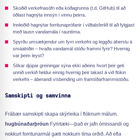
Skoðið verkefnasöfn eða kóðagrunna (t.d. GitHub) til að
öðlast hagnýta innsýn í vinnu þeirra.
Innleiðið hagnýtar forritunaprófanir í viðtalsferlið til að fylgjast
með lausn vandamála í rauntíma.
Spyrðu umsækjendur um fyrri verkefni og leggðu áherslu á
smáatriðin – hvaða vandamál stóðu frammi fyrir? Hvernig
var þeim leyst?
Slíkar djúpar greiningar sýna ekki aðeins hvort þeir geti
unnið verkið heldur einnig hvernig þeir takast á við flókin
verkefni – áberandi vísbending um framtíðarframmistöðu.
Samskipti og samvinna
Frábær samskipti skapa skýrleika í flóknum málum.
hugbúnaðarþróun
Fyrirtæki—það er jafn ómissandi og
nokkurt forritunarmál gæti nokkurn tíma orðið. Að efla