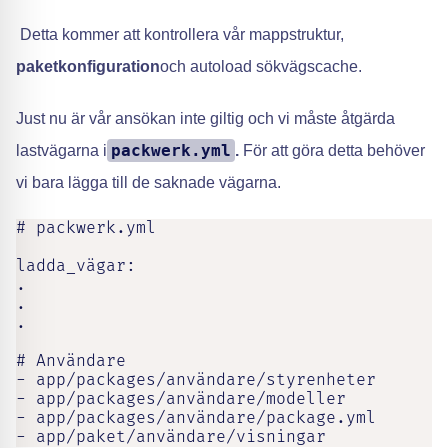
Detta kommer att kontrollera vår mappstruktur,
paketkonfiguration
och autoload sökvägscache.
Just nu är vår ansökan inte giltig och vi måste åtgärda
packwerk.yml
lastvägarna i
.
För att göra detta behöver
vi bara lägga till de saknade vägarna.
# packwerk.yml

ladda_vägar:

.

.

.

# Användare

- app/packages/användare/styrenheter

- app/packages/användare/modeller

- app/packages/användare/package.yml

- app/paket/användare/visningar