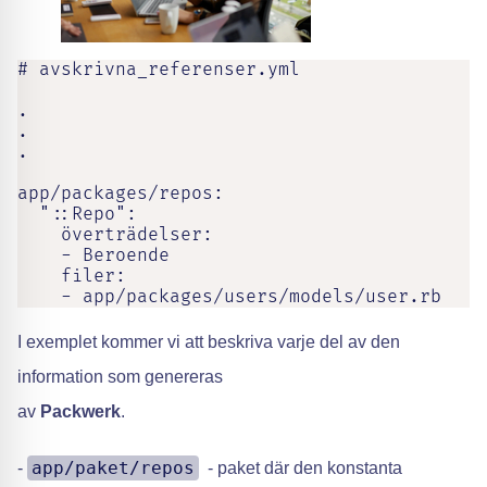
# avskrivna_referenser.yml

.

.

.

app/packages/repos:

  "::Repo":

    överträdelser:

    - Beroende

    filer:

    - app/packages/users/models/user.rb
I exemplet kommer vi att beskriva varje del av den
information som genereras
av
Packwerk
.
app/paket/repos
-
- paket där den konstanta