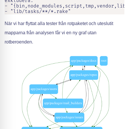
exkludera:

- "{bin,node_modules,script,tmp,vendor,lib,
- "lib/tasks/**/*.rake"
När vi har flyttat alla tester från rotpaketet och uteslutit
mapparna från analysen får vi en ny graf utan
rotberoenden.