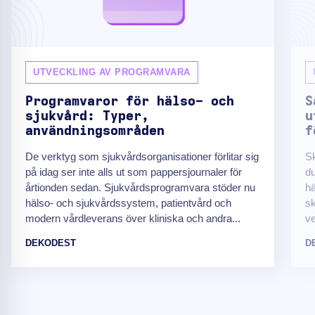
UTVECKLING AV PROGRAMVARA
Programvaror för hälso- och
S
sjukvård: Typer,
u
användningsområden
f
De verktyg som sjukvårdsorganisationer förlitar sig
Sk
på idag ser inte alls ut som pappersjournaler för
du
årtionden sedan. Sjukvårdsprogramvara stöder nu
hä
hälso- och sjukvårdssystem, patientvård och
sk
modern vårdleverans över kliniska och andra...
ve
DEKODEST
D