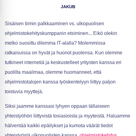
JAKUB
Sisäisen tiimin palkkaaminen vs. ulkopuolisen
ohjelmistokehityskumppanin etsiminen... Eikö olekin
melko suosittu dilemma IT-alalla? Molemmissa
ratkaisuissa on hyvät ja huonot puolensa. Kun olemme
tutkineet internetiä ja keskustelleet yritysten kanssa eri
puolilta maailmaa, olemme huomanneet, että
ohjelmistotalojen kanssa työskentelyyn liittyy paljon
toistuvia myyttejä.
Siksi jaamme kanssasi lyhyen oppaan tällaiseen
yhteistyöhön liittyvistä tosiasioista ja myyteistä. Haluamme
hälventää kaikki epäilykset ja kumota väärät tiedot
yhteistyöstä ulkopuolisten kanssa.
ohjelmistokehitys