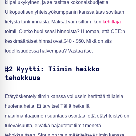
kilpailukykyinen, ja se rasittaa kokonaisbudjettia.
Ulkopuolisen yhteistyökumppanin kanssa taas sovitaan
tietystä tuntihinnasta. Maksat vain silloin, kun
kehittäjä
toimii. Oletko huolissasi hinnoista? Huomaa, että CEE:n
keskimääräiset hinnat ovat $40 - $60. Mikä on siis
todellisuudessa halvempaa? Vastaa itse.
#2 Myytti: Tiimin heikko
tehokkuus
Etätyöskentely tiimin kanssa voi usein herättää tällaisia
huolenaiheita. Ei tarvitse! Tällä hetkellä
maailmanlaajuinen suuntaus osoittaa, että etäyhteistyö on
tulevaisuutta, eivätkä hajautetut tiimit menetä
tehokkuuttaan. Sinun on vain määriteltävä tiimin kanssa