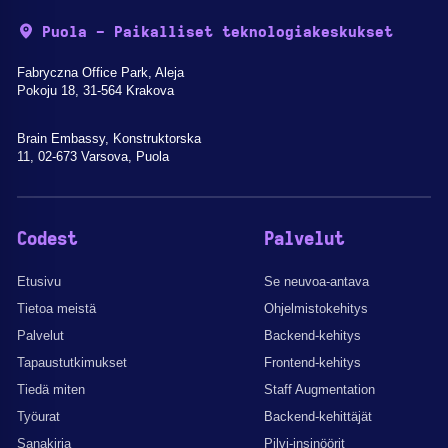
Puola - Paikalliset teknologiakeskukset
Fabryczna Office Park, Aleja
Pokoju 18, 31-564 Krakova
Brain Embassy, Konstruktorska
11, 02-673 Varsova, Puola
Codest
Palvelut
Etusivu
Se neuvoa-antava
Tietoa meistä
Ohjelmistokehitys
Palvelut
Backend-kehitys
Tapaustutkimukset
Frontend-kehitys
Tiedä miten
Staff Augmentation
Työurat
Backend-kehittäjät
Sanakirja
Pilvi-insinöörit