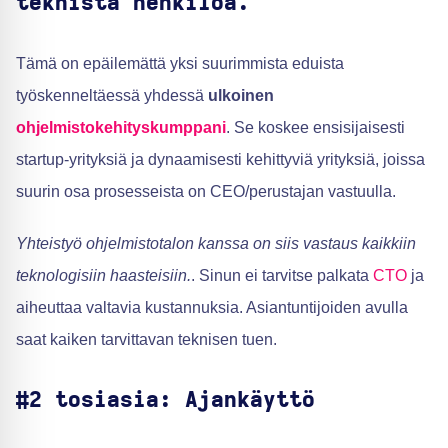
teknistä henkilöä.
Tämä on epäilemättä yksi suurimmista eduista
työskenneltäessä yhdessä
ulkoinen
ohjelmistokehityskumppani
. Se koskee ensisijaisesti
startup-yrityksiä ja dynaamisesti kehittyviä yrityksiä, joissa
suurin osa prosesseista on CEO/perustajan vastuulla.
Yhteistyö ohjelmistotalon kanssa on siis vastaus kaikkiin
teknologisiin haasteisiin.
. Sinun ei tarvitse palkata
CTO
ja
aiheuttaa valtavia kustannuksia. Asiantuntijoiden avulla
saat kaiken tarvittavan teknisen tuen.
#2 tosiasia: Ajankäyttö