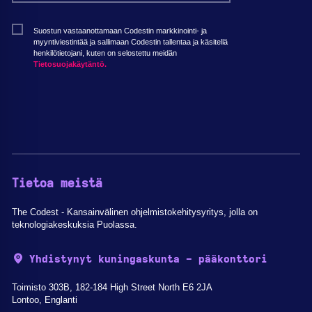
Suostun vastaanottamaan Codestin markkinointi- ja
myyntiviestintää ja sallimaan Codestin tallentaa ja käsitellä
henkilötietojani, kuten on selostettu meidän
Tietosuojakäytäntö.
Tietoa meistä
The Codest - Kansainvälinen ohjelmistokehitysyritys, jolla on
teknologiakeskuksia Puolassa.
Yhdistynyt kuningaskunta - pääkonttori
Toimisto 303B, 182-184 High Street North E6 2JA
Lontoo, Englanti