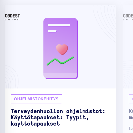
OHJELMISTOKEHITYS
Terveydenhuollon ohjelmistot:
K
Käyttötapaukset: Tyypit,
m
käyttötapaukset
La