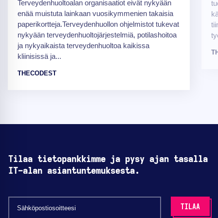
Terveydenhuoltoalan organisaatiot eivät nykyään
tu
enää muistuta lainkaan vuosikymmenien takaisia
kä
paperikortteja.Terveydenhuollon ohjelmistot tukevat
ti
nykyään terveydenhuoltojärjestelmiä, potilashoitoa
ty
ja nykyaikaista terveydenhuoltoa kaikissa
T
kliinisissä ja...
THECODEST
Tilaa tietopankkimme ja pysy ajan tasalla
IT-alan asiantuntemuksesta.