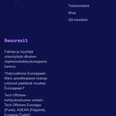
Tietoinsinöörit
Muut
QA insinöörit
Resurssit
Faktoja ja myyttejä
yhteistyöstä ulkoisen
ohjelmistokehityskumppanin
kanssa
Yhdysvalloista Eurooppaan:
Miksi amerikkalaiset startup-
yritykset päättävät muuttaa
Eurooppaan?
Tech Offshore -
kehityskeskusten vertailu:
Tech Offshore Eurooppa
(Puola), ASEAN (Filippiinit),
Euraasia (Turkki).