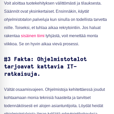
Voit aloittaa tuotekehityksen välittömästi ja tilauksesta.
Säännöt ovat yksinkertaiset. Ensinnäkin,
käytät
ohjelmistotalon palveluja
kun sinulla on todellista tarvetta
niille. Toiseksi, et tuhlaa aikaa rekrytointiin. Jos haluat
rakentaa
sisäinen tiimi
tyhjästä, voit menettää monta
viikkoa. Se on hyvin aikaa vievä prosessi.
#3 Fakta: Ohjelmistotalot
tarjoavat kattavia IT-
ratkaisuja.
Vältät osaamisvajeen. Ohjelmistoja kehitettäessä joudut
kohtaamaan monia teknisiä haasteita ja tarvitset
todennäköisesti eri alojen asiantuntijoita. Löydät heidät
ohjelmistotaloista ilman työläitä rekrytointikokouksia,