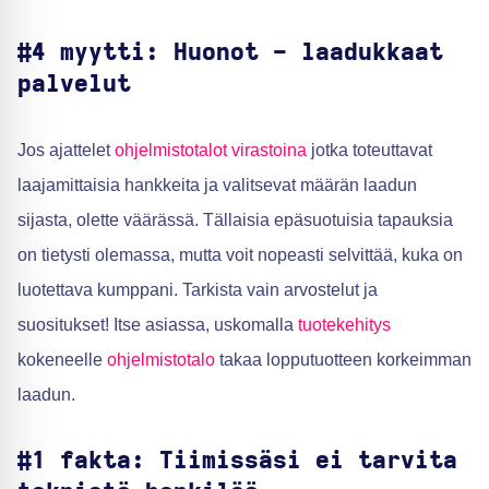
#4 myytti: Huonot - laadukkaat
palvelut
Jos ajattelet
ohjelmistotalot virastoina
jotka toteuttavat
laajamittaisia hankkeita ja valitsevat määrän laadun
sijasta, olette väärässä. Tällaisia epäsuotuisia tapauksia
on tietysti olemassa, mutta voit nopeasti selvittää, kuka on
luotettava kumppani. Tarkista vain arvostelut ja
suositukset! Itse asiassa, uskomalla
tuotekehitys
kokeneelle
ohjelmistotalo
takaa lopputuotteen korkeimman
laadun.
#1 fakta: Tiimissäsi ei tarvita