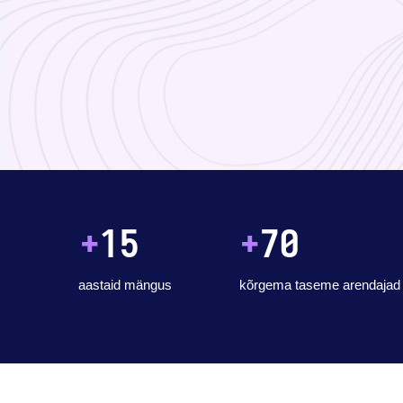
+
15
+
70
aastaid mängus
kõrgema taseme arendajad 