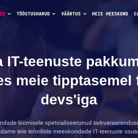
ED
TÖÖSTUSHARUD
VÄÄRTUS
MEIE MEESKOND
C
 IT-teenuste pakku
tes meie tipptasemel 
devs'iga
dade loomisele spetsialiseerunud tarkvaraarendus
endame teie tehniliste meeskondade IT-teenuste osut