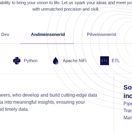
ability to bring your vision to life. Let us spark your ideas and meet yo
with unmatched precision and skill.
 Dev
Andmeinsenerid
Pilveinsenerid
Python
Apache NiFi
ETL
So
in
neers, who develop and build cutting-edge data
ata into meaningful insights, ensuring your
Pip
nd timely data.
Tran
Man