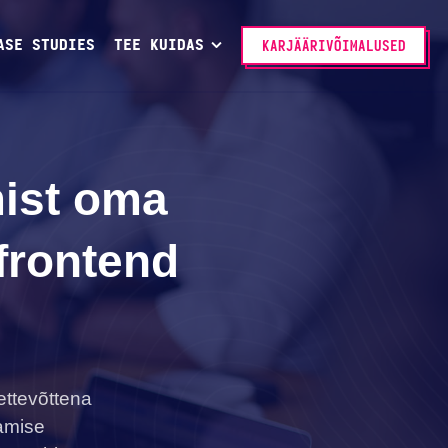
ASE STUDIES
TEE KUIDAS
KARJÄÄRIVÕIMALUSED
mist oma
frontend
ettevõttena
amise