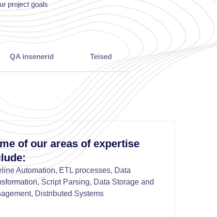
ur project goals
QA insenerid
Teised
me of our areas of expertise
clude:
eline Automation, ETL processes, Data
sformation, Script Parsing, Data Storage and
agement, Distributed Systems