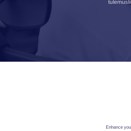
tulemusl
Enhance your