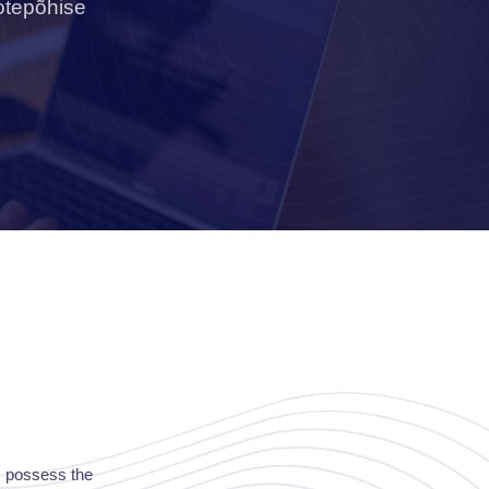
otepõhise
s possess the