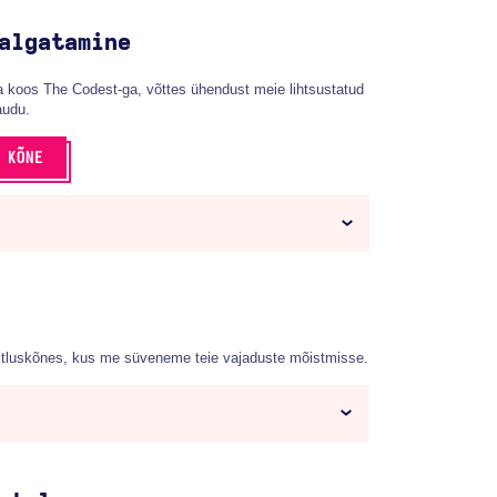
algatamine
 koos The Codest-ga, võttes ühendust meie lihtsustatud
audu.
 KÕNE
stluskõnes, kus me süveneme teie vajaduste mõistmisse.