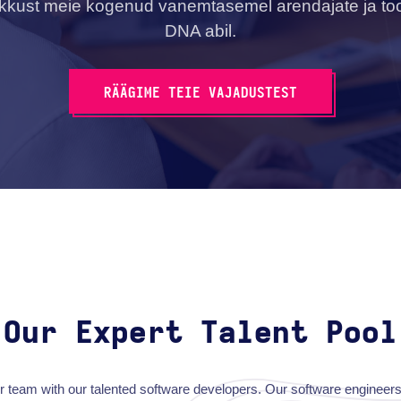
ikkust meie kogenud vanemtasemel arendajate ja to
DNA abil.
RÄÄGIME TEIE VAJADUSTEST
Our Expert Talent Pool
 team with our talented software developers. Our software engineer