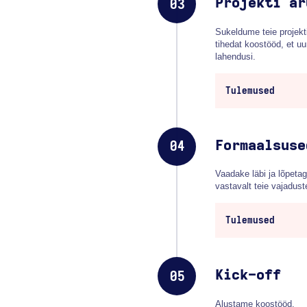
Projekti ar
03
Sukeldume teie projekt
tihedat koostööd, et u
lahendusi.
Tulemused
Formaalsuse
04
Vaadake läbi ja lõpetag
vastavalt teie vajadust
Tulemused
Kick-off
05
Alustame koostööd.