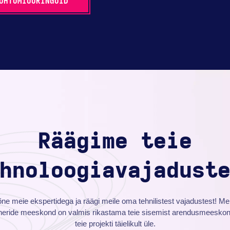
UHTUMIUURINGUID
Räägime teie
hnoloogiavajadust
ne meie ekspertidega ja räägi meile oma tehnilistest vajadustest! Me
neride meeskond on valmis rikastama teie sisemist arendusmeesko
teie projekti täielikult üle.