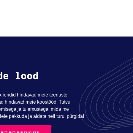
de lood
kliendid hindavad meie teenuste
 nad hindavad meie koostööd. Tutvu
emisega ja tulemustega, mida me
ele pakkuda ja aidata neil turul pürgida!