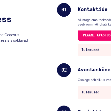
Kontaktide 
01
ess
Alustage oma teekonda
veebivormi või chat'i k
The Codest-s
PLAANI AVASTUS
sessis sisalduvad
Tulemused
Avastuskõne
02
Osalege põhjalikus ve
Tulemused