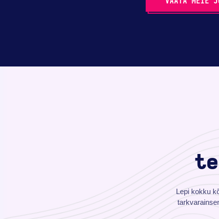
VAATA MEIE J
te
Lepi kokku kõ
tarkvarainse