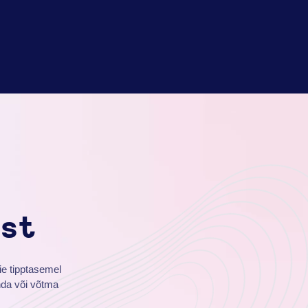
est
ie tipptasemel
nda või võtma