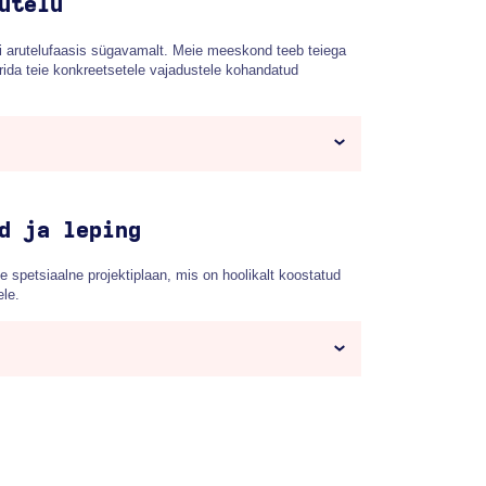
utelu
i arutelufaasis sügavamalt. Meie meeskond teeb teiega
urida teie konkreetsetele vajadustele kohandatud
d ja leping
e spetsiaalne projektiplaan, mis on hoolikalt koostatud
ele.