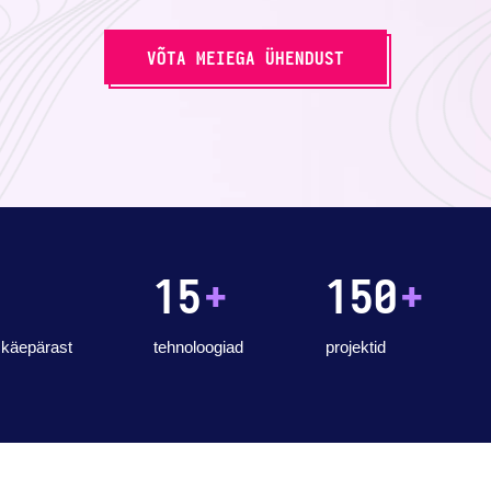
VÕTA MEIEGA ÜHENDUST
15
+
150
+
käepärast
tehnoloogiad
projektid