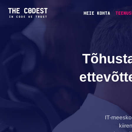
MEIE KOHTA
TEENUS
Tõhusta
ettevõt
IT-meeskon
kiir