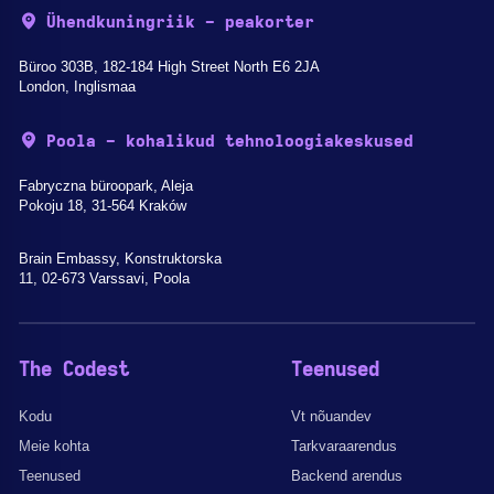
Ühendkuningriik - peakorter
Büroo 303B, 182-184 High Street North E6 2JA
London, Inglismaa
Poola - kohalikud tehnoloogiakeskused
Fabryczna büroopark, Aleja
Pokoju 18, 31-564 Kraków
Brain Embassy, Konstruktorska
11, 02-673 Varssavi, Poola
The Codest
Teenused
Kodu
Vt nõuandev
Meie kohta
Tarkvaraarendus
Teenused
Backend arendus