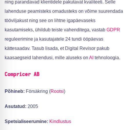
ning parandavad klientidele pakutavat kvaliteeti. Selle
lahenduse peamisteks omadusteks on võime suurendada
tööviljakust ning see on lihtne igapäevaseks
kasutamiseks, ühildub teiste vahenditega, vastab
GDPR
reguleerimine ja kasutajatele 24 tundi ööpäevas
kättesaadav. Tasub lisada, et Digital Revisor pakub
kaasaegseid lahendusi, mille aluseks on
AI
tehnoloogia.
Compricer AB
Põhineb:
Försäkring (
Rootsi
)
Asutatud:
2005
Spetsialiseerumine:
Kindlustus