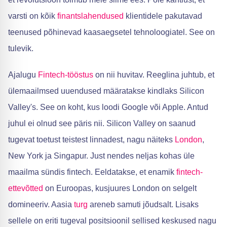
varsti on kõik
finantslahendused
klientidele pakutavad
teenused põhinevad kaasaegsetel tehnoloogiatel. See on
tulevik.
Ajalugu
Fintech-tööstus
on nii huvitav. Reeglina juhtub, et
ülemaailmsed uuendused määratakse kindlaks Silicon
Valley's. See on koht, kus loodi Google või Apple. Antud
juhul ei olnud see päris nii. Silicon Valley on saanud
tugevat toetust teistest linnadest, nagu näiteks
London
,
New York ja Singapur. Just nendes neljas kohas üle
maailma sündis fintech. Eeldatakse, et enamik
fintech-
ettevõtted
on Euroopas, kusjuures London on selgelt
domineeriv. Aasia
turg
areneb samuti jõudsalt. Lisaks
sellele on eriti tugeval positsioonil sellised keskused nagu