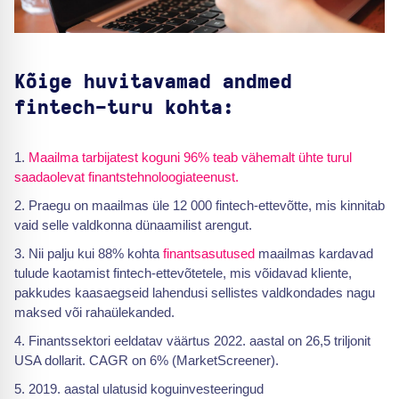
Kõige huvitavamad andmed
fintech-turu kohta:
Maailma tarbijatest koguni 96% teab vähemalt ühte turul
saadaolevat finantstehnoloogiateenust.
Praegu on maailmas üle 12 000 fintech-ettevõtte, mis kinnitab
vaid selle valdkonna dünaamilist arengut.
Nii palju kui 88% kohta
finantsasutused
maailmas kardavad
tulude kaotamist fintech-ettevõtetele, mis võidavad kliente,
pakkudes kaasaegseid lahendusi sellistes valdkondades nagu
maksed või rahaülekanded.
Finantssektori eeldatav väärtus 2022. aastal on 26,5 triljonit
USA dollarit. CAGR on 6% (MarketScreener).
2019. aastal ulatusid koguinvesteeringud