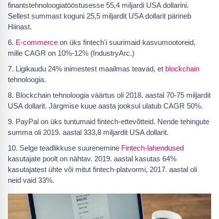
finantstehnoloogiatööstusesse 55,4 miljardi USA dollarini.
Sellest summast koguni 25,5 miljardit USA dollarit pärineb
Hiinast.
E-commerce
on üks fintech'i suurimaid kasvumootoreid,
mille CAGR on 10%-12% (IndustryArc.)
Ligikaudu 24% inimestest maailmas teavad, et
blockchain
tehnoloogia.
Blockchain tehnoloogia väärtus oli 2018. aastal 70-75 miljardit
USA dollarit. Järgmise kuue aasta jooksul ulatub CAGR 50%.
PayPal on üks tuntumaid fintech-ettevõtteid. Nende tehingute
summa oli 2019. aastal 333,8 miljardit USA dollarit.
Selge teadlikkuse suurenemine
Fintech-lahendused
kasutajate poolt on nähtav. 2019. aastal kasutas 64%
kasutajatest ühte või mitut fintech-platvormi, 2017. aastal oli
neid vaid 33%.