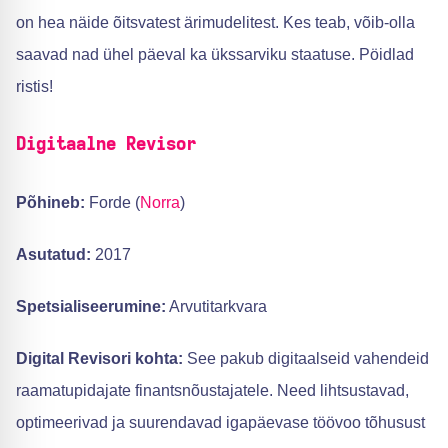
on hea näide õitsvatest ärimudelitest. Kes teab, võib-olla
saavad nad ühel päeval ka ükssarviku staatuse. Pöidlad
ristis!
Digitaalne Revisor
Põhineb:
Forde (
Norra
)
Asutatud:
2017
Spetsialiseerumine:
Arvutitarkvara
Digital Revisori kohta:
See pakub digitaalseid vahendeid
raamatupidajate finantsnõustajatele. Need lihtsustavad,
optimeerivad ja suurendavad igapäevase töövoo tõhusust