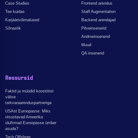
Case Studies
Frontend arendus
Tee kuidas
Staff Augmentation
Karjäärivõimalused
Backend arendajad
Sõnastik
Pilveinsenerid
Andmeinsenerid
Muud
QA insenerid
Ressursid
Faktid ja müüdid koostööst
välise
tarkvaraarenduspartneriga
USAst Euroopasse: Miks
otsustavad Ameerika
idufirmad Euroopasse ümber
asuda?
Tech Offshore