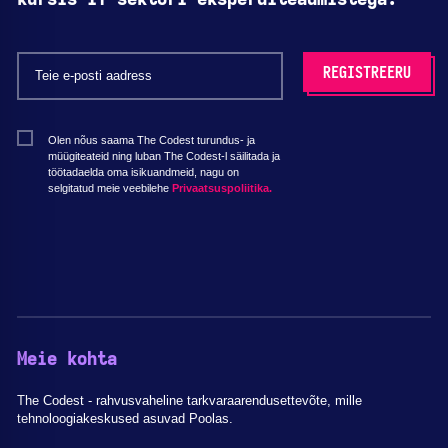
kursis IT-sektori eksperditeadmistega.
Olen nõus saama The Codest turundus- ja
müügiteateid ning luban The Codest-l säilitada ja
töötadaelda oma isikuandmeid, nagu on
selgitatud meie veebilehe
Privaatsuspoliitika.
Meie kohta
The Codest - rahvusvaheline tarkvaraarendusettevõte, mille
tehnoloogiakeskused asuvad Poolas.