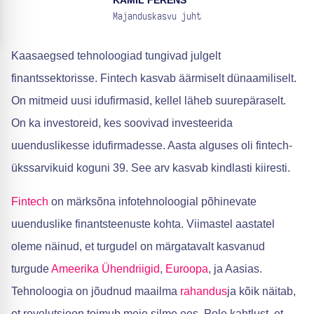
KAMIL FERENS
Majanduskasvu juht
Kaasaegsed tehnoloogiad tungivad julgelt
finantssektorisse. Fintech kasvab äärmiselt dünaamiliselt.
On mitmeid uusi idufirmasid, kellel läheb suurepäraselt.
On ka investoreid, kes soovivad investeerida
uuenduslikesse idufirmadesse. Aasta alguses oli fintech-
ükssarvikuid koguni 39. See arv kasvab kindlasti kiiresti.
Fintech
on märksõna infotehnoloogial põhinevate
uuenduslike finantsteenuste kohta. Viimastel aastatel
oleme näinud, et turgudel on märgatavalt kasvanud
turgude
Ameerika Ühendriigid
,
Euroopa
, ja Aasias.
Tehnoloogia on jõudnud maailma
rahandus
ja kõik näitab,
et revolutsioon toimub meie silme ees. Pole kahtlust, et