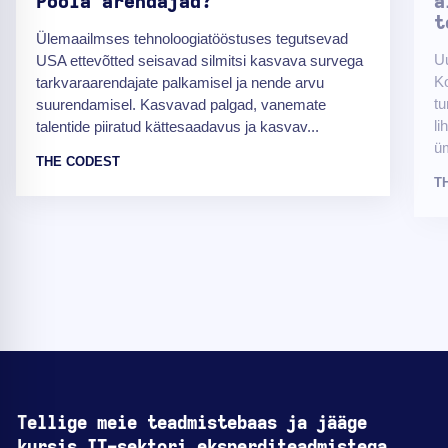
Poola arendajad?
a
t
Ülemaailmses tehnoloogiatööstuses tegutsevad
Uu
USA ettevõtted seisavad silmitsi kasvava survega
Ko
tarkvaraarendajate palkamisel ja nende arvu
tu
suurendamisel. Kasvavad palgad, vanemate
li
talentide piiratud kättesaadavus ja kasvav...
üm
THE CODEST
T
Tellige meie teadmistebaas ja jääge