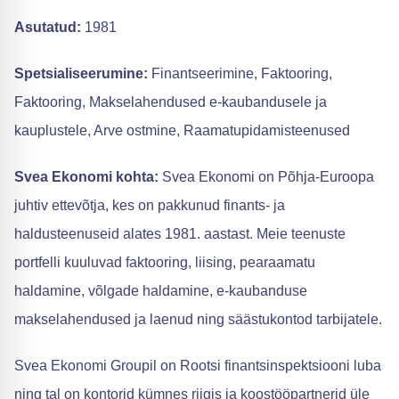
Asutatud:
1981
Spetsialiseerumine:
Finantseerimine, Faktooring,
Faktooring, Makselahendused e-kaubandusele ja
kauplustele, Arve ostmine, Raamatupidamisteenused
Svea Ekonomi kohta:
Svea Ekonomi on Põhja-Euroopa
juhtiv ettevõtja, kes on pakkunud finants- ja
haldusteenuseid alates 1981. aastast. Meie teenuste
portfelli kuuluvad faktooring, liising, pearaamatu
haldamine, võlgade haldamine, e-kaubanduse
makselahendused ja laenud ning säästukontod tarbijatele.
Svea Ekonomi Groupil on Rootsi finantsinspektsiooni luba
ning tal on kontorid kümnes riigis ja koostööpartnerid üle