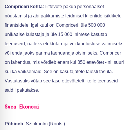
Compriceri kohta:
Ettevõte pakub personaalset
nõustamist ja abi pakkumiste leidmisel klientide isiklikele
finantsidele. Igal kuul on Compriceril üle 500 000
unikaalse külastaja ja üle 15 000 inimese kasutab
teenuseid, näiteks elektritarnija või kindlustuse valimiseks
või enda jaoks parima laenuandja otsimiseks. Compricer
on lahendus, mis võrdleb enam kui 350 ettevõtet - nii suuri
kui ka väiksemaid. See on kasutajatele täiesti tasuta.
Vastutasuks võtab see tasu ettevõtetelt, kelle teenuseid
saidil pakutakse.
Svea Ekonomi
Põhineb:
Sztokholm (Rootsi)