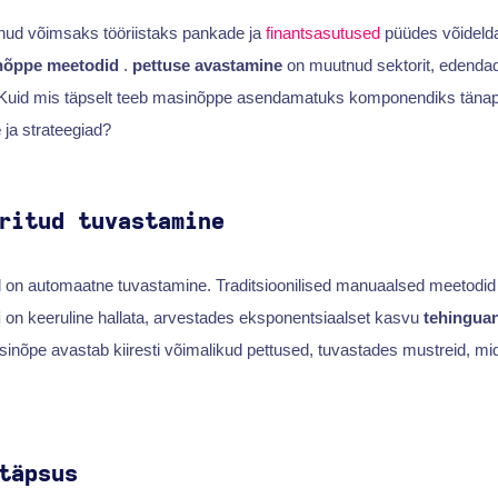
ud võimsaks tööriistaks pankade ja
finantsasutused
püüdes võidelda
nõppe meetodid
.
pettuse avastamine
on muutnud sektorit, edenda
t. Kuid mis täpselt teeb masinõppe asendamatuks komponendiks tän
e
ja strateegiad?
ritud tuvastamine
d on automaatne tuvastamine. Traditsioonilised manuaalsed meetodi
i
on keeruline hallata, arvestades eksponentsiaalset kasvu
tehingua
nõpe avastab kiiresti võimalikud pettused, tuvastades mustreid, mid
täpsus