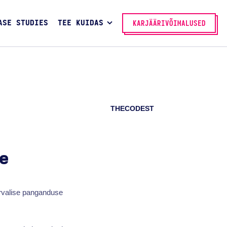
ASE STUDIES
TEE KUIDAS
KARJÄÄRIVÕIMALUSED
THECODEST
e
turvalise panganduse