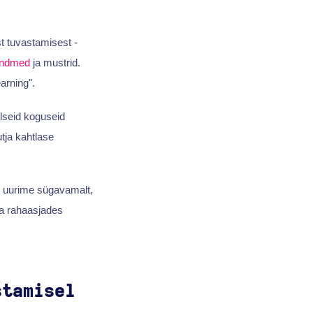
t tuvastamisest -
ndmed
ja mustrid.
arning".
lseid koguseid
tja kahtlase
, uurime sügavamalt,
a rahaasjades
stamisel