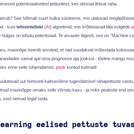
imesed potentsiaalsetest petturitest, kes otsivad lihtsat raha.
toimub? See hõlmab suurt hulka süsteeme, mis ulatuvad reeglipõhises
od - kuni
tehisintellekt
(
AI
) algoritmid, mis krõbistavad läbi mägede
a
hulgas on tohutu potentsiaal. Te arvasite õigesti; see on "Machine Le
haru, masinõpe treenib arvuteid, et nad suudaksid mõtestada kolossaa
parandades samal ajal oma prognoose aja jooksul - tõeline mängu muu
ks enne selle tühjendamist.
pank
kontod külmad!
utavad uut horisonti kaitsevõime tugevdamisel rahapettuste vastu
tnud masinõppe omaks selle võrratu kasu - ja miks peaksite end om
a, sest nemad tegid seda.
Learning eelised pettuste tuva