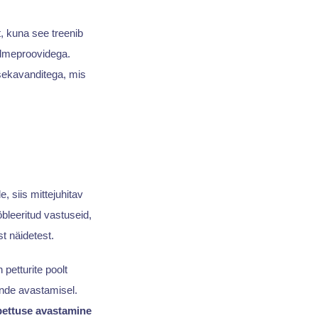
, kuna see treenib
ndmeproovidega.
tusekavanditega, mis
 siis mittejuhitav
bleeritud vastuseid,
t näidetest.
etturite poolt
nde avastamisel.
pettuse avastamine