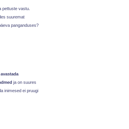
 pettuste vastu.
des suuremat
apäeva panganduses?
d
avastada
ndmed
ja on suures
a inimesed ei pruugi