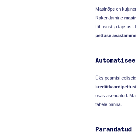
Masinõpe on kujunen
Rakendamine
masi
tõhusust ja täpsus
pettuse avastamin
Automatisee
Üks peamisi eelisei
krediitkaardipettus
osas asendatud. Masi
tähele panna.
Parandatud 