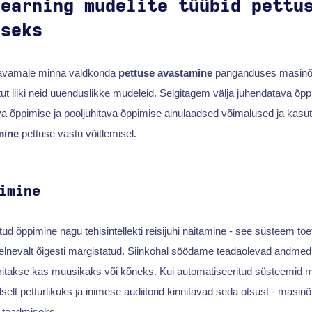
Learning mudelite tüübid pettu
iseks
avamale minna valdkonda
pettuse avastamine
panganduses masinõpp
tut liiki neid uuenduslikke mudeleid. Selgitagem välja juhendatava õ
va õppimise ja pooljuhitava õppimise ainulaadsed võimalused ja kasu
mine
pettuse vastu võitlemisel.
imine
tud õppimine nagu tehisintellekti reisijuhi näitamine - see süsteem toe
lnevalt õigesti märgistatud. Siinkohal söödame teadaolevad andmed 
seeritakse kas muusikaks või kõneks. Kui automatiseeritud süsteemid 
selt petturlikuks ja inimese audiitorid kinnitavad seda otsust - masin
 teadmiseks.