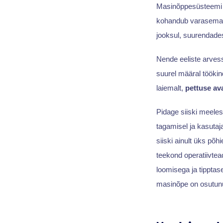
Masinõppesüsteemi i
kohandub varasemate
jooksul, suurendade
Nende eeliste arvess
suurel määral töökin
laiemalt,
pettuse av
Pidage siiski meeles
tagamisel ja kasutaj
siiski ainult üks põ
teekond operatiivtea
loomisega ja tipptas
masinõpe on osutunu