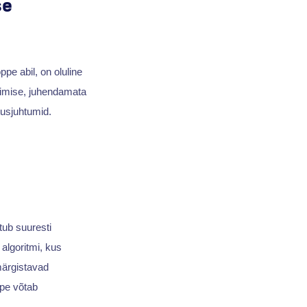
se
e abil, on oluline
ppimise, juhendamata
tusjuhtumid.
tub suuresti
algoritmi, kus
märgistavad
õpe võtab