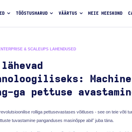
ED
TÖÖSTUSHARUD
VÄÄRTUS
MEIE MEESKOND
C
ENTERPRISE & SCALEUPS LAHENDUSED
 lähevad
hnoloogiliseks: Machine
ng-ga pettuse avastamin
volutsioonilise rolliga pettusevastases võitluses - see on teie võti 
ettuste tuvastamine panganduses masinõppe abil" juba täna.