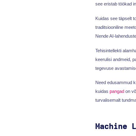
see eristab töökad in
Kuidas see täpselt 
traditsiooniline meet
Nende AI-lahenduste 
Tehisintellekti alam
keerulisi andmeid, 
tegevuse avastamise
Need edusammud kuul
kuidas
pangad
on võ
turvalisemalt tundm
Machine 