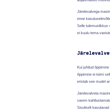
Järelevalvega masi
enne kasutuselevõtt
Selle tulemuslikkus v
ei kuulu tema vastut
Järelevalve
Kui juhitud õppimine
õppimine ei toimi sel
eristab see mudel an
Järelevalveta masin
varem kahtlustamata
Sisuliselt kasutavad 