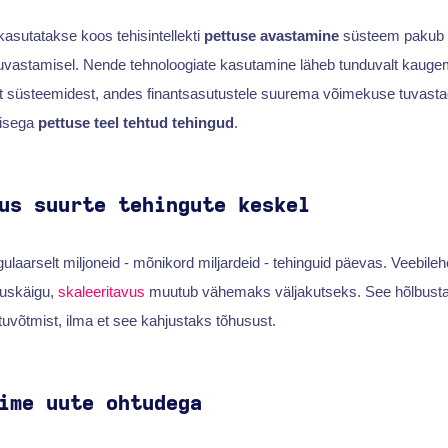
asutatakse koos tehisintellekti
pettuse avastamine
süsteem pakub v
tuvastamisel. Nende tehnoloogiate kasutamine läheb tunduvalt kaugem
st süsteemidest, andes finantsasutustele suurema võimekuse tuvastada
misega
pettuse teel tehtud tehingud
.
us suurte tehingute keskel
ulaarselt miljoneid - mõnikord miljardeid - tehinguid päevas. Veebileh
tuskäigu,
skaleeritavus
muutub vähemaks väljakutseks. See hõlbusta
uvõtmist, ilma et see kahjustaks tõhusust.
ime uute ohtudega