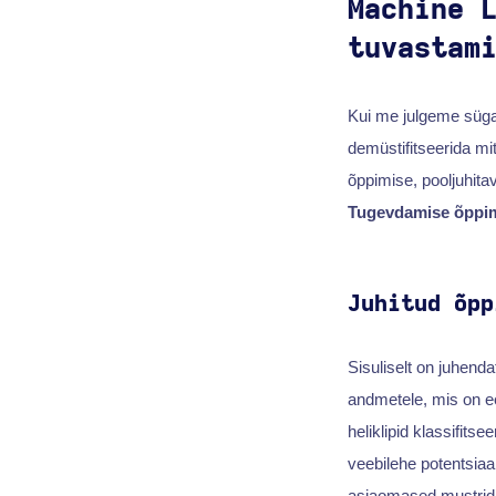
Machine 
tuvastam
Kui me julgeme süg
demüstifitseerida mi
õppimise, pooljuhita
Tugevdamise õppi
Juhitud õpp
Sisuliselt on juhenda
andmetele, mis on ee
heliklipid klassifit
veebilehe potentsiaal
asjaomased mustrid