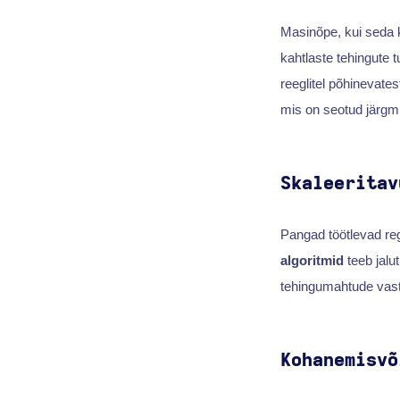
Masinõpe, kui seda k
kahtlaste tehingute 
reeglitel põhinevate
mis on seotud järg
Skaleeritav
Pangad töötlevad reg
algoritmid
teeb jalu
tehingumahtude vast
Kohanemisvõ