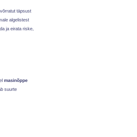
õrratut täpsust
ale algelistest
 ja eirata riske,
el
masinõppe
b suurte