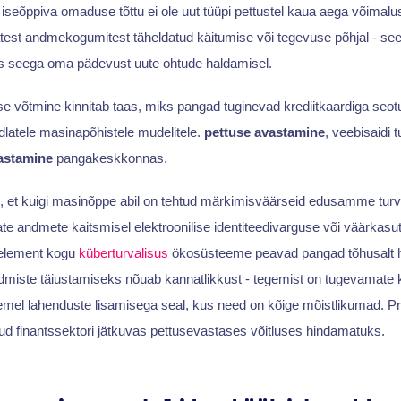
seõppiva omaduse tõttu ei ole uut tüüpi pettustel kaua aega võimal
st andmekogumitest täheldatud käitumise või tegevuse põhjal - see t
s seega oma pädevust uute ohtude haldamisel.
e võtmine kinnitab taas, miks pangad tuginevad krediitkaardiga seot
dlatele masinapõhistele mudelitele.
pettuse avastamine
, veebisaidi 
astamine
pangakeskkonnas.
, et kuigi masinõppe abil on tehtud märkimisväärseid edusamme turva
ate andmete kaitsmisel elektroonilise identiteedivarguse või väärkas
hielement kogu
küberturvalisus
ökosüsteeme peavad pangad tõhusalt 
dmiste täiustamiseks nõuab kannatlikkust - tegemist on tugevamate 
emel lahenduste lisamisega seal, kus need on kõige mõistlikumad. Pr
d finantssektori jätkuvas pettusevastases võitluses hindamatuks.