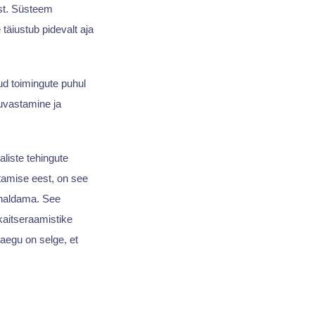
ust. Süsteem
äiustub pidevalt aja
ud toimingute puhul
tuvastamine ja
liste tehingute
utamise eest, on see
haldama. See
kaitseraamistike
aegu on selge, et