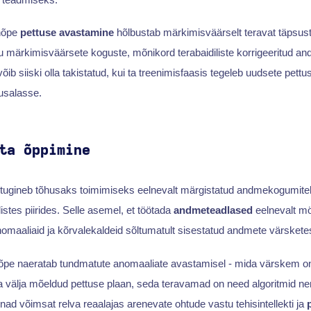
nõpe
pettuse avastamine
hõlbustab märkimisväärselt teravat täpsust
u märkimisväärsete koguste, mõnikord terabaidiliste korrigeeritud a
õib siiski olla takistatud, kui ta treenimisfaasis tegeleb uudsete pet
usalasse.
ta õppimine
 tugineb tõhusaks toimimiseks eelnevalt märgistatud andmekogumitele,
listes piirides. Selle asemel, et töötada
andmeteadlased
eelnevalt mö
omaaliaid ja kõrvalekaldeid sõltumatult sisestatud andmete värsketes
õpe naeratab tundmatute anomaaliate avastamisel - mida värskem on p
 välja mõeldud pettuse plaan, seda teravamad on need algoritmid ne
nad võimsat relva reaalajas arenevate ohtude vastu tehisintellekti ja