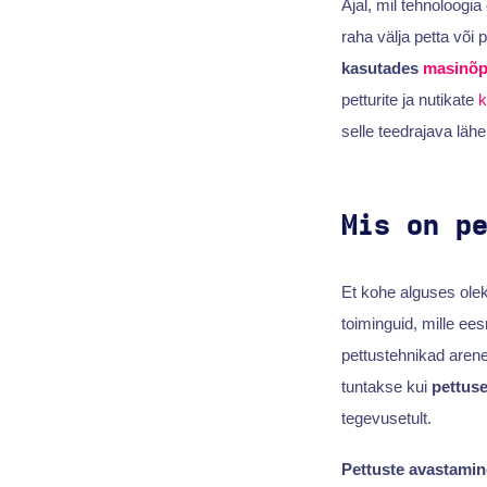
Ajal, mil tehnoloogi
raha välja petta või
kasutades
masinõ
petturite ja nutikate
k
selle teedrajava läh
Mis on p
Et kohe alguses olek
toiminguid, mille ee
pettustehnikad arene
tuntakse kui
pettus
tegevusetult.
Pettuste avastamin