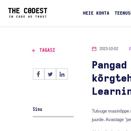
MEIE KOHTA
TEENUS
2023-10-02
TAGASI
Pangad
kõrgte
Learni
Sisu
Tutvuge masinõppe re
juurde. Avastage "p