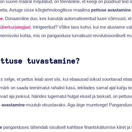
a on suurel määral mõjutatud, on tõenäoline, et keegi on püüdnud teid 
 petta. Astuge sisse kõrgtehnoloogilisse maailma
pettuse avastamine
pe
. Dünaamiline duo, kes kasutab automatiseeritud luure võimsust, et
überkurjategijad
. Intrigeeritud? Võtke tass kohvi, kui me alustame v
enemisviisi kohta, mis on panganduse turvalisust revolutsiooniliselt 
ettuse tuvastamine?
s selge, et pettus leiab aset siis, kui ebaausad isikud sooritavad eb
smärk on saada teenimatut rahalist kasu, tekitades samal ajal kahju te
vad aja jooksul, häirides lugematul hulgal elusid ja taskuid, on pettu
e avastamine
-muutub otsustavaks. Aga ärge muretsege! Pangandusm
e
panganduses tähendab sisuliselt kahtlase finantskäitumise kiiret ja 