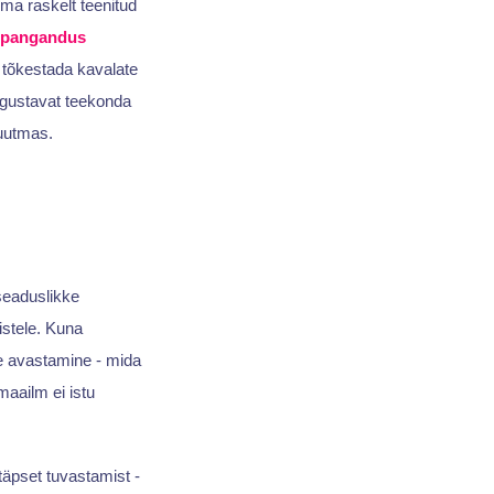
oma raskelt teenitud
pangandus
 tõkestada kavalate
algustavat teekonda
muutmas.
aseaduslikke
istele. Kuna
se avastamine - mida
aailm ei istu
täpset tuvastamist -