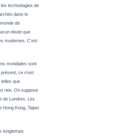
 les technologies de
archés dans le
le monde de
 aucun doute que
ies modernes. C'est
ions mondiales sont
 présent, ce n'est
 telles que
est née. On suppose
e de Londres. Les
e Hong Kong, Taipei
is longtemps