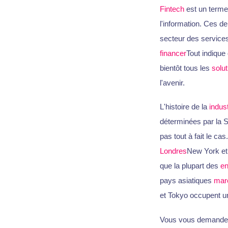
Fintech
est un terme 
l'information. Ces 
secteur des services
financer
Tout indique 
bientôt tous les
solut
l'avenir.
L'histoire de la
indus
déterminées par la S
pas tout à fait le cas
Londres
New York et 
que la plupart des
en
pays asiatiques
mar
et Tokyo occupent un
Vous vous demandez 