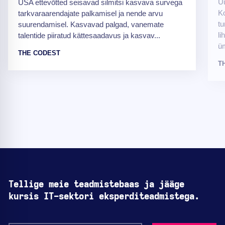
Uu
USA ettevõtted seisavad silmitsi kasvava survega
Ko
tarkvaraarendajate palkamisel ja nende arvu
tu
suurendamisel. Kasvavad palgad, vanemate
li
talentide piiratud kättesaadavus ja kasvav...
üm
THE CODEST
T
Tellige meie teadmistebaas ja jääge
kursis IT-sektori eksperditeadmistega.