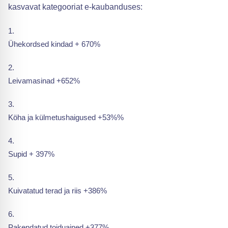
kasvavat kategooriat e-kaubanduses:
Ühekordsed kindad + 670%
Leivamasinad +652%
Köha ja külmetushaigused +53%%
Supid + 397%
Kuivatatud terad ja riis +386%
Pakendatud toiduained +377%