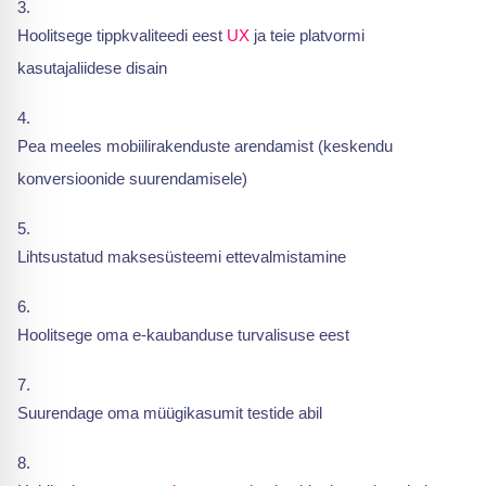
Hoolitsege tippkvaliteedi eest
UX
ja teie platvormi
kasutajaliidese disain
Pea meeles mobiilirakenduste arendamist (keskendu
konversioonide suurendamisele)
Lihtsustatud maksesüsteemi ettevalmistamine
Hoolitsege oma e-kaubanduse turvalisuse eest
Suurendage oma müügikasumit testide abil