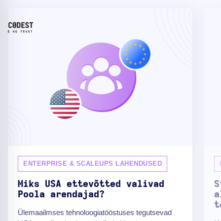
ENTERPRISE & SCALEUPS LAHENDUSED
Miks USA ettevõtted valivad
S
Poola arendajad?
a
t
Ülemaailmses tehnoloogiatööstuses tegutsevad