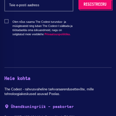
Olen nõus saama The Codest turundus- ja
müügiteateid ning luban The Codest-l säilitada ja
töötadaelda oma isikuandmeid, nagu on
selgitatud meie veebilehe
Privaatsuspoliitika.
Meie kohta
The Codest - rahvusvaheline tarkvaraarendusettevõte, mille
tehnoloogiakeskused asuvad Poolas.
Ühendkuningriik - peakorter