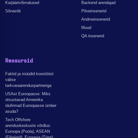
Karjäärivõimalused
Backend arendajad
Sõnastik
Pilveinsenerid
Andmeinsenerid
Muud
QA insenerid
Ressursid
Faktid ja müüdid koostööst
välise
tarkvaraarenduspartneriga
USAst Euroopasse: Miks
otsustavad Ameerika
idufirmad Euroopasse ümber
asuda?
Tech Offshore
arenduskeskuste võrdlus:
Euroopa (Poola), ASEAN
(Filipiinid), Euraasia (Türgi).