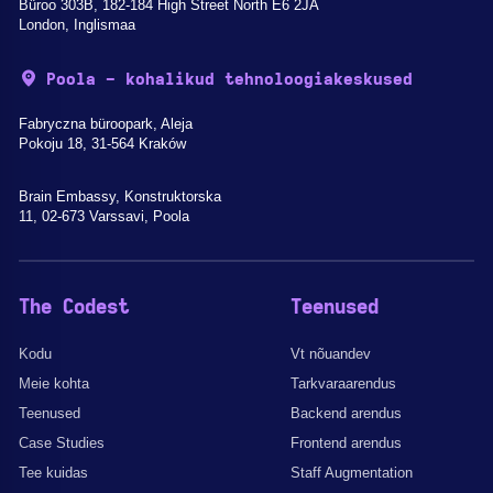
Büroo 303B, 182-184 High Street North E6 2JA
London, Inglismaa
Poola - kohalikud tehnoloogiakeskused
Fabryczna büroopark, Aleja
Pokoju 18, 31-564 Kraków
Brain Embassy, Konstruktorska
11, 02-673 Varssavi, Poola
The Codest
Teenused
Kodu
Vt nõuandev
Meie kohta
Tarkvaraarendus
Teenused
Backend arendus
Case Studies
Frontend arendus
Tee kuidas
Staff Augmentation