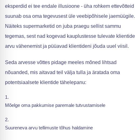
eksperdid ei tee endale illusioone - üha rohkem ettevõtteid
suunab osa oma tegevusest üle veebipõhisele jaemüügile.
Näiteks supermarketid on juba praegu sellist sammu
tegemas, sest nad kogevad kauplustesse tulevate klientide
arvu vähenemist ja püüavad klientideni jõuda uuel viisil.
Seda arvesse võttes pidage meeles mõned lihtsad
nõuanded, mis aitavad teil välja tulla ja äratada oma
potentsiaalsete klientide tähelepanu:
Mõelge oma pakkumise paremale tutvustamisele
Suureneva arvu tellimuste tõhus haldamine