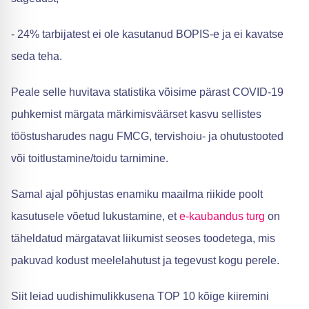
- 24% tarbijatest ei ole kasutanud BOPIS-e ja ei kavatse
seda teha.
Peale selle huvitava statistika võisime pärast COVID-19
puhkemist märgata märkimisväärset kasvu sellistes
tööstusharudes nagu FMCG, tervishoiu- ja ohutustooted
või toitlustamine/toidu tarnimine.
Samal ajal põhjustas enamiku maailma riikide poolt
kasutusele võetud lukustamine, et
e-kaubandus
turg
on
täheldatud märgatavat liikumist seoses toodetega, mis
pakuvad kodust meelelahutust ja tegevust kogu perele.
Siit leiad uudishimulikkusena TOP 10 kõige kiiremini