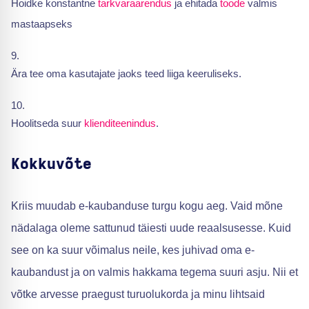
Hoidke konstantne
tarkvaraarendus
ja ehitada
toode
valmis
mastaapseks
Ära tee oma kasutajate jaoks teed liiga keeruliseks.
Hoolitseda suur
klienditeenindus
.
Kokkuvõte
Kriis muudab e-kaubanduse turgu kogu aeg. Vaid mõne
nädalaga oleme sattunud täiesti uude reaalsusesse. Kuid
see on ka suur võimalus neile, kes juhivad oma e-
kaubandust ja on valmis hakkama tegema suuri asju. Nii et
võtke arvesse praegust turuolukorda ja minu lihtsaid