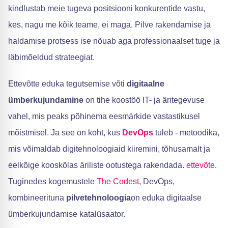
kindlustab meie tugeva positsiooni konkurentide vastu,
kes, nagu me kõik teame, ei maga. Pilve rakendamise ja
haldamise protsess ise nõuab aga professionaalset tuge ja
läbimõeldud strateegiat.
Ettevõtte eduka tegutsemise võti
digitaalne
ümberkujundamine
on tihe koostöö IT- ja äritegevuse
vahel, mis peaks põhinema eesmärkide vastastikusel
mõistmisel. Ja see on koht, kus
DevOps
tuleb - metoodika,
mis võimaldab digitehnoloogiaid kiiremini, tõhusamalt ja
eelkõige kooskõlas äriliste ootustega rakendada.
ettevõte
.
Tuginedes kogemustele
The Codest
, DevOps,
kombineerituna
pilvetehnoloogia
on eduka digitaalse
ümberkujundamise katalüsaator.