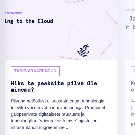
TARKVARAARENDUS
Miks te peaksite pilve üle
K
minema?
e
Pilvandmetöötlust ei seostata enam tehnoloogia
Av
tuleviku või ettevõtte innovatsiooniga. Praegusel
(J
galopeerivate digitaalsete muutuste ja
är
tehnoloogilise "võidurelvastumise" ajastul on
B
infrastruktuuri migreerimine...