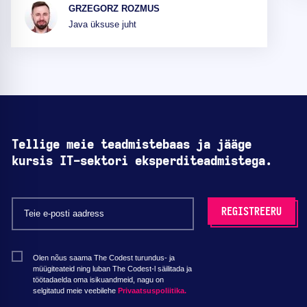
GRZEGORZ ROZMUS
Java üksuse juht
Tellige meie teadmistebaas ja jääge
kursis IT-sektori eksperditeadmistega.
Olen nõus saama The Codest turundus- ja
müügiteateid ning luban The Codest-l säilitada ja
töötadaelda oma isikuandmeid, nagu on
selgitatud meie veebilehe
Privaatsuspoliitika.