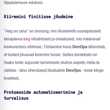
lõpptulemuse edukust.
Kiiremini finišisse jõudmine
"Aeg on raha" on loosung, mis illustreerib suurepäraselt
tänapäeva
turg
nõudmised ja omadused, mis määravad
konkurentsis võitmise. Töötamine koos
DevOps
tähendab,
et tooted jõuavad kiiremini turule. Selles kontekstis on
lisaks toote sujuvale tarnimisele oluline aspekt, mida ta
säilitas - tänu ühendatud jõududele
DevOps
- toote kõrge
kvaliteet.
Protsesside automatiseerimine ja
turvalisus