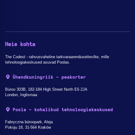
Meie kohta
The Codest - rahvusvaheline tarkvaraarendusettevõte, mille
tehnoloogiakeskused asuvad Poolas.
Ühendkuningriik - peakorter
Büroo 303B, 182-184 High Street North E6 2JA
London, Inglismaa
Poola - kohalikud tehnoloogiakeskused
Fabryczna büroopark, Aleja
Pokoju 18, 31-564 Kraków