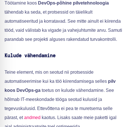
Töötamine koos
DevOps-põhine pilvetehnoloogia
tähendab ka seda, et protsessid on täielikult
automatiseeritud ja korratavad. See mitte ainult ei kiirenda
tööd, vaid välistab ka vigade ja vahejuhtumite arvu. Samuti
parandab see projekti alguses rakendatud turvakontrolli.
Kulude vähendamine
Teine element, mis on seotud nii protsesside
automatiseerimise kui ka töö kiirendamisega selles
pilv
koos DevOps-ga
toetus on kulude vähendamine. See
hõlmab IT-meeskondade tööga seotud kulusid ja
tegevuskulusid. Ettevõttena ei pea te muretsema selle
pärast, et
andmed
kaotus. Lisaks saate meie paketti igal
ajal administraatorite toel optimeerida.