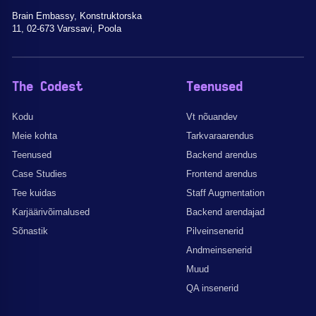
Brain Embassy, Konstruktorska
11, 02-673 Varssavi, Poola
The Codest
Teenused
Kodu
Vt nõuandev
Meie kohta
Tarkvaraarendus
Teenused
Backend arendus
Case Studies
Frontend arendus
Tee kuidas
Staff Augmentation
Karjäärivõimalused
Backend arendajad
Sõnastik
Pilveinsenerid
Andmeinsenerid
Muud
QA insenerid