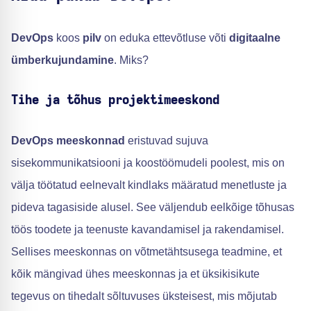
DevOps
koos
pilv
on eduka ettevõtluse võti
digitaalne
ümberkujundamine
. Miks?
Tihe ja tõhus projektimeeskond
DevOps meeskonnad
eristuvad sujuva
sisekommunikatsiooni ja koostöömudeli poolest, mis on
välja töötatud eelnevalt kindlaks määratud menetluste ja
pideva tagasiside alusel. See väljendub eelkõige tõhusas
töös toodete ja teenuste kavandamisel ja rakendamisel.
Sellises meeskonnas on võtmetähtsusega teadmine, et
kõik mängivad ühes meeskonnas ja et üksikisikute
tegevus on tihedalt sõltuvuses üksteisest, mis mõjutab