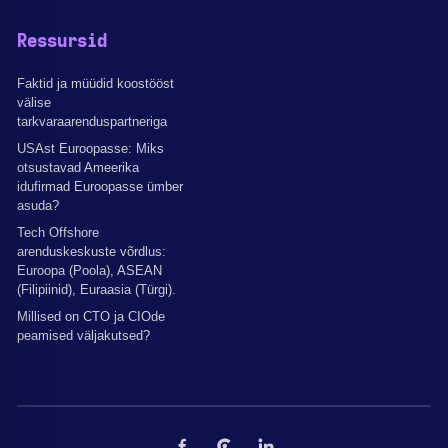
Ressursid
Faktid ja müüdid koostööst
välise
tarkvaraarenduspartneriga
USAst Euroopasse: Miks
otsustavad Ameerika
idufirmad Euroopasse ümber
asuda?
Tech Offshore
arenduskeskuste võrdlus:
Euroopa (Poola), ASEAN
(Filipiinid), Euraasia (Türgi).
Millised on CTO ja CIOde
peamised väljakutsed?