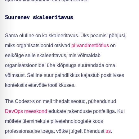
Suurenev skaleeritavus
Sama oluline on ka skaleeritavus. Üks peamisi põhjusi,
miks organisatsioonid otsivad
pilvandmetöötlus
on
eelkõige selle skaleeritavus, mis võimaldab
organisatsioonidel ühe klõpsuga suurendada oma
võimsust. Selline suur paindlikkus kajastub positiivses
kontekstis ettevõtte tootlikkuses.
The Codest-s on meil tihedalt seotud, pühendunud
DevOps meeskond
edukate rakenduste portfelliga. Kui
mõtlete üleminekule pilvetehnoloogiale koos
professionaalse toega, võtke julgelt ühendust
us
.