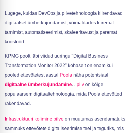
Lugege, kuidas DevOps ja pilvetehnoloogia kiirendavad
digitaalset ümberkujundamist, võimaldades kiiremat
tarnimist, automatiseerimist, skaleeritavust ja paremat
koostööd.
KPMG poolt läbi viidud uuringu "Digital Business
Transformation Monitor 2022" kohaselt on enam kui
pooled ettevõtetest aastal
Poola
näha potentsiaali
digitaalne ümberkujundamine
. .
pilv
on kõige
populaarsem digitaaltehnoloogia, mida Poola ettevõtted
rakendavad.
Infrastruktuuri kolimine pilve
on muutumas asendamatuks
sammuks ettevõtete digitaliseerimise teel ja teguriks, mis