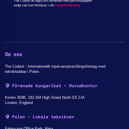
The Codest att lagra och behandla mina personuppgifter
enligt vad som förklaras i vår
Integritetspolicy.
Om oss
The Codest - Internationellt mjukvaruutvecklingsföretag med
teknikhubbar i Polen.
Förenade kungariket - Huvudkontor
Kontor 303B, 182-184 High Street North E6 2JA
London, England
Polen - Lokala tekniknav
Fabryczna Office Park, Aleja