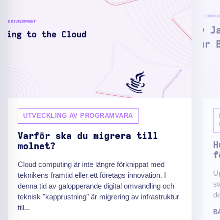
UTVECKLING AV PROGRAMVARA
Varför ska du migrera till
H
molnet?
f
Cloud computing är inte längre förknippat med
U
teknikens framtid eller ett företags innovation. I
st
denna tid av galopperande digital omvandling och
de
teknisk "kapprustning" är migrering av infrastruktur
till...
B