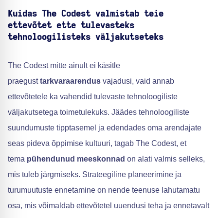
Kuidas The Codest valmistab teie
ettevõtet ette tulevasteks
tehnoloogilisteks väljakutseteks
The Codest mitte ainult ei käsitle
praegust
tarkvaraarendus
vajadusi, vaid annab
ettevõtetele ka vahendid tulevaste tehnoloogiliste
väljakutsetega toimetulekuks. Jäädes tehnoloogiliste
suundumuste tipptasemel ja edendades oma arendajate
seas pideva õppimise kultuuri, tagab The Codest, et
tema
pühendunud meeskonnad
on alati valmis selleks,
mis tuleb järgmiseks. Strateegiline planeerimine ja
turumuutuste ennetamine on nende teenuse lahutamatu
osa, mis võimaldab ettevõtetel uuendusi teha ja ennetavalt