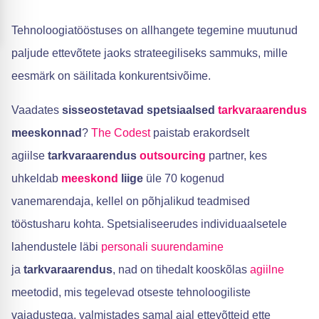
Tehnoloogiatööstuses on allhangete tegemine muutunud
paljude ettevõtete jaoks strateegiliseks sammuks, mille
eesmärk on säilitada konkurentsivõime.
Vaadates
sisseostetavad spetsiaalsed
tarkvaraarendus
meeskonnad
?
The Codest
paistab erakordselt
agiilse
tarkvaraarendus
outsourcing
partner, kes
uhkeldab
meeskond
liige
üle 70 kogenud
vanemarendaja, kellel on põhjalikud teadmised
tööstusharu kohta. Spetsialiseerudes individuaalsetele
lahendustele läbi
personali suurendamine
ja
tarkvaraarendus
, nad on tihedalt kooskõlas
agiilne
meetodid, mis tegelevad otseste tehnoloogiliste
vajadustega, valmistades samal ajal ettevõtteid ette