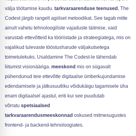
välja töötamise kaudu.
tarkvaraarenduse teenused
, The
Codest järgib rangelt agiilset metoodikat. See tagab mitte
ainult vahetu tehnoloogiliste vajaduste täitmise, vaid
varustab ettevõtteid ka tööriistade ja strateegiatega, mis on
vajalikud tulevaste tööstusharude väljakutsetega
toimetulekuks. Usaldamine The Codest-le tähendab
liitumist visionääriga.
meeskond
mis on sügavalt
pühendunud teie ettevõtte digitaalse ümberkujundamise
edendamisele ja jätkusuutliku võidukäigu tagamisele üha
enam digitaalsel ajastul, eriti kui see puudutab
võrratu
spetsiaalsed
tarkvaraarendusmeeskonnad
oskused mitmesugustes
frontend- ja backend-tehnoloogiates.