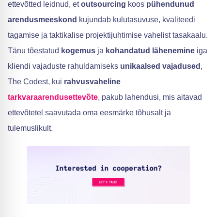
ettevõtted leidnud, et
outsourcing
koos
pühendunud
arendusmeeskond
kujundab kulutasuvuse, kvaliteedi
tagamise ja taktikalise projektijuhtimise vahelist tasakaalu.
Tänu tõestatud
kogemus
ja
kohandatud lähenemine
iga
kliendi vajaduste rahuldamiseks
unikaalsed vajadused
,
The Codest, kui
rahvusvaheline
tarkvaraarendusettevõte
, pakub lahendusi, mis aitavad
ettevõtetel saavutada oma eesmärke tõhusalt ja
tulemuslikult.