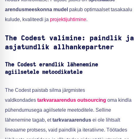
arendusmeeskonna mudel
pakub optimaalset tasakaalu
kulude, kvaliteedi ja
projektijuhtimine
.
The Codest valimine: paindlik ja
asjatundlik allhankepartner
The Codest erandlik lähenemine
agiilsetele metoodikatele
The Codest paistab silma järgmistes
valdkondades
tarkvaraarendus outsourcing
oma kindla
pühendumusega agiilsetele meetoditele. Selline
lähenemine tagab, et
tarkvaraarendus
ei ole lihtsalt
lineaarne protsess, vaid paindlik ja iteratiivne. Töötades