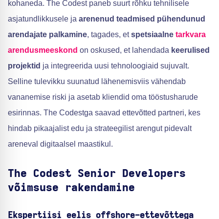
kohaneda. The Codest paneb suurt rõhku tehnilisele
asjatundlikkusele ja
arenenud teadmised
pühendunud
arendajate palkamine
, tagades, et
spetsiaalne
tarkvara
arendusmeeskond
on oskused, et lahendada
keerulised
projektid
ja integreerida uusi tehnoloogiaid sujuvalt.
Selline tulevikku suunatud lähenemisviis vähendab
vananemise riski ja asetab kliendid oma tööstusharude
esirinnas. The Codestga saavad ettevõtted partneri, kes
hindab pikaajalist edu ja strateegilist arengut pidevalt
areneval digitaalsel maastikul.
The Codest Senior Developers
võimsuse rakendamine
Ekspertiisi eelis offshore-ettevõttega