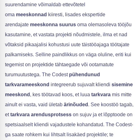
suurendamine võimaldab ettevõtetel
oma
meeskonnad
kiiresti, lisades ekspertide
arendajate
meeskonna suurus
oma olemasoleva tööjõu
kasutamine, et vastata projekti nõudmistele, ilma et nad
võtaksid pikaajalisi kohustusi uute täistööajaga töötajate
palkamiseks. Selline paindlikkus on väga oluline, eriti kui
tegemist on projektide tähtaegade või ootamatute
turumuutustega. The Codest
pühendunud
tarkvarameeskond
integreerub sujuvalt kliendi
sisemine
meeskond
, kes töötavad koos, et luua
tarkvara
mis mitte
ainult ei vasta, vaid ületab
ärinõuded
. See koostöö tagab,
et
tarkvara arendusprotsess
on sujuv ja et lõpptoode on
spetsiaalselt kliendi vajadustele kohandatud. The Codest-
ga saate rohkem kui lihtsalt lisakäed projektile; te