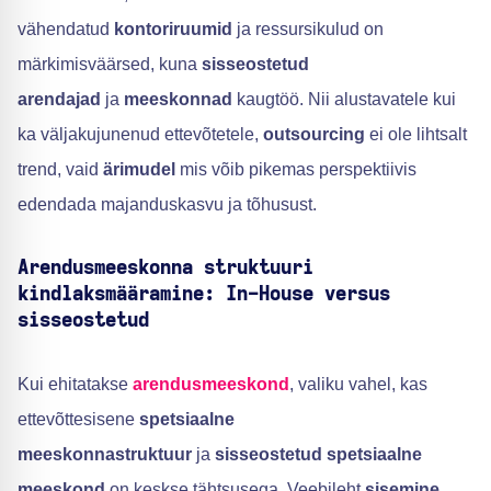
vähendatud
kontoriruumid
ja ressursikulud on
märkimisväärsed, kuna
sisseostetud
arendajad
ja
meeskonnad
kaugtöö. Nii alustavatele kui
ka väljakujunenud ettevõtetele,
outsourcing
ei ole lihtsalt
trend, vaid
ärimudel
mis võib pikemas perspektiivis
edendada majanduskasvu ja tõhusust.
Arendusmeeskonna struktuuri
kindlaksmääramine: In-House versus
sisseostetud
Kui ehitatakse
arendusmeeskond
, valiku vahel, kas
ettevõttesisene
spetsiaalne
meeskonnastruktuur
ja
sisseostetud spetsiaalne
meeskond
on keskse tähtsusega. Veebileht
sisemine