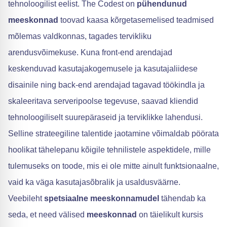
tehnoloogilist eelist. The Codest on
pühendunud
meeskonnad
toovad kaasa kõrgetasemelised teadmised
mõlemas valdkonnas, tagades tervikliku
arendusvõimekuse. Kuna front-end arendajad
keskenduvad kasutajakogemusele ja kasutajaliidese
disainile ning back-end arendajad tagavad töökindla ja
skaleeritava serveripoolse tegevuse, saavad kliendid
tehnoloogiliselt suurepäraseid ja terviklikke lahendusi.
Selline strateegiline talentide jaotamine võimaldab pöörata
hoolikat tähelepanu kõigile tehnilistele aspektidele, mille
tulemuseks on toode, mis ei ole mitte ainult funktsionaalne,
vaid ka väga kasutajasõbralik ja usaldusväärne.
Veebileht
spetsiaalne meeskonnamudel
tähendab ka
seda, et need välised
meeskonnad
on täielikult kursis