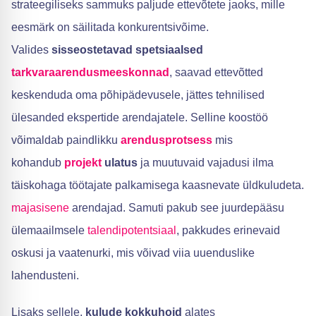
strateegiliseks sammuks paljude ettevõtete jaoks, mille
eesmärk on säilitada konkurentsivõime.
Valides
sisseostetavad spetsiaalsed
tarkvaraarendusmeeskonnad
, saavad ettevõtted
keskenduda oma põhipädevusele, jättes tehnilised
ülesanded ekspertide arendajatele. Selline koostöö
võimaldab paindlikku
arendusprotsess
mis
kohandub
projekt
ulatus
ja muutuvaid vajadusi ilma
täiskohaga töötajate palkamisega kaasnevate üldkuludeta.
majasisene
arendajad. Samuti pakub see juurdepääsu
ülemaailmsele
talendipotentsiaal
, pakkudes erinevaid
oskusi ja vaatenurki, mis võivad viia uuenduslike
lahendusteni.
Lisaks sellele,
kulude kokkuhoid
alates