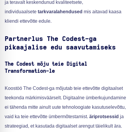
ja teravalt keskendunud kvaliteetsete,
individuaalsete
tarkvaralahendused
mis aitavad kaasa
kliendi ettevõtte edule.
Partnerlus The Codest-ga
pikaajalise edu saavutamiseks
The Codest mõju teie Digital
Transformation-le
Koostöö The Codest-ga mõjutab teie ettevõtte digitaalset
teekonda märkimisväärselt. Digitaalne ümberkujundamine
ei tähenda mitte ainult uute tehnoloogiate kasutuselevõttu,
vaid ka teie ettevõtte ümbermõtestamist.
äriprotsessid
ja
strateegiad, et kasutada digitaalset arengut täielikult ära.