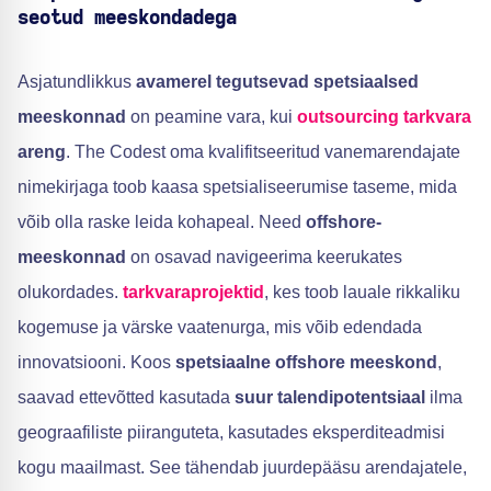
seotud meeskondadega
Asjatundlikkus
avamerel tegutsevad spetsiaalsed
meeskonnad
on peamine vara, kui
outsourcing tarkvara
areng
. The Codest oma kvalifitseeritud vanemarendajate
nimekirjaga toob kaasa spetsialiseerumise taseme, mida
võib olla raske leida kohapeal. Need
offshore-
meeskonnad
on osavad navigeerima keerukates
olukordades.
tarkvaraprojektid
, kes toob lauale rikkaliku
kogemuse ja värske vaatenurga, mis võib edendada
innovatsiooni. Koos
spetsiaalne offshore meeskond
,
saavad ettevõtted kasutada
suur talendipotentsiaal
ilma
geograafiliste piiranguteta, kasutades eksperditeadmisi
kogu maailmast. See tähendab juurdepääsu arendajatele,