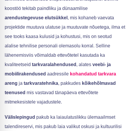
koostöö tekitab paindliku ja dünaamilise
arendustegevuse elutsükkel
, mis kohaneb vaevata
projektide muutuva ulatuse ja muutuvate nõuetega, ilma et
see tooks kaasa kulusid ja kohustusi, mis on seotud
alalise tehnilise personali olemasolu korral. Selline
lähenemisviis võimaldab ettevõtetel kasutada ka
kvaliteetseid
tarkvaralahendused
, alates
veebi- ja
mobiilirakendused
aadressile
kohandatud tarkvara
areng
ja
tarkvaratehnika
, pakkudes
kõikehõlmavad
teenused
mis vastavad tänapäeva ettevõtete
mitmekesistele vajadustele.
Välislepingud
pakub ka laiaulatuslikku ülemaailmset
talendireservi, mis pakub laia valikut oskusi ja kultuurilisi