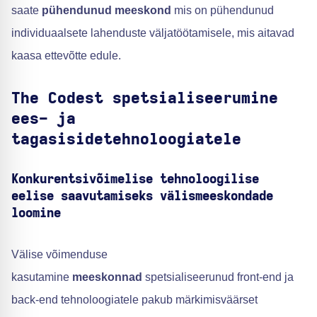
saate
pühendunud meeskond
mis on pühendunud
individuaalsete lahenduste väljatöötamisele, mis aitavad
kaasa ettevõtte edule.
The Codest spetsialiseerumine
ees- ja
tagasisidetehnoloogiatele
Konkurentsivõimelise tehnoloogilise
eelise saavutamiseks välismeeskondade
loomine
Välise võimenduse
kasutamine
meeskonnad
spetsialiseerunud front-end ja
back-end tehnoloogiatele pakub märkimisväärset