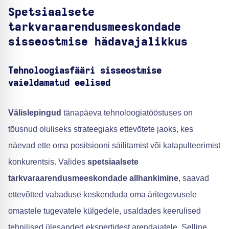
Spetsiaalsete
tarkvaraarendusmeeskondade
sisseostmise hädavajalikkus
Tehnoloogiasfääri sisseostmise
vaieldamatud eelised
Välislepingud
tänapäeva tehnoloogiatööstuses on
tõusnud oluliseks strateegiaks ettevõtete jaoks, kes
näevad ette oma positsiooni säilitamist või katapulteerimist
konkurentsis. Valides
spetsiaalsete
tarkvaraarendusmeeskondade allhankimine
, saavad
ettevõtted vabaduse keskenduda oma äritegevusele
omastele tugevatele külgedele, usaldades keerulised
tehnilised ülesanded ekspertidest arendajatele. Selline