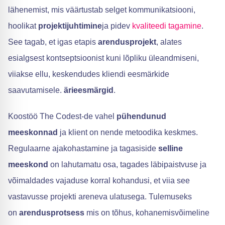
lähenemist, mis väärtustab selget kommunikatsiooni,
hoolikat
projektijuhtimine
ja pidev
kvaliteedi tagamine
.
See tagab, et igas etapis
arendusprojekt
, alates
esialgsest kontseptsioonist kuni lõpliku üleandmiseni,
viiakse ellu, keskendudes kliendi eesmärkide
saavutamisele.
ärieesmärgid
.
Koostöö The Codest-de vahel
pühendunud
meeskonnad
ja klient on nende metoodika keskmes.
Regulaarne ajakohastamine ja tagasiside
selline
meeskond
on lahutamatu osa, tagades läbipaistvuse ja
võimaldades vajaduse korral kohandusi, et viia see
vastavusse projekti areneva ulatusega. Tulemuseks
on
arendusprotsess
mis on tõhus, kohanemisvõimeline