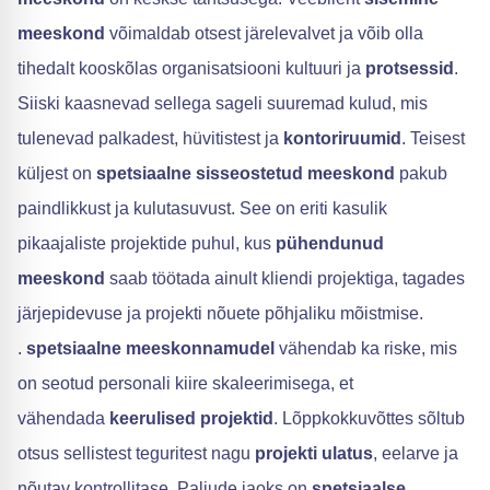
meeskond
võimaldab otsest järelevalvet ja võib olla
tihedalt kooskõlas organisatsiooni kultuuri ja
protsessid
.
Siiski kaasnevad sellega sageli suuremad kulud, mis
tulenevad palkadest, hüvitistest ja
kontoriruumid
. Teisest
küljest on
spetsiaalne sisseostetud meeskond
pakub
paindlikkust ja kulutasuvust. See on eriti kasulik
pikaajaliste projektide puhul, kus
pühendunud
meeskond
saab töötada ainult kliendi projektiga, tagades
järjepidevuse ja projekti nõuete põhjaliku mõistmise.
.
spetsiaalne meeskonnamudel
vähendab ka riske, mis
on seotud personali kiire skaleerimisega, et
vähendada
keerulised projektid
. Lõppkokkuvõttes sõltub
otsus sellistest teguritest nagu
projekti ulatus
, eelarve ja
nõutav kontrollitase. Paljude jaoks on
spetsiaalse