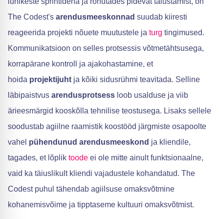
lühikeste sprintidena ja rõhutades pidevat täiustamist, on
The Codest's
arendusmeeskonnad
suudab kiiresti
reageerida projekti nõuete muutustele ja
turg
tingimused.
Kommunikatsioon on selles protsessis võtmetähtsusega,
korrapärane kontroll ja ajakohastamine, et
hoida
projektijuht
ja kõiki sidusrühmi teavitada. Selline
läbipaistvus
arendusprotsess
loob usalduse ja viib
ärieesmärgid kooskõlla tehnilise teostusega. Lisaks sellele
soodustab agiilne raamistik koostööd järgmiste osapoolte
vahel
pühendunud arendusmeeskond
ja kliendile,
tagades, et lõplik
toode
ei ole mitte ainult funktsionaalne,
vaid ka täiuslikult kliendi vajadustele kohandatud. The
Codest puhul tähendab agiilsuse omaksvõtmine
kohanemisvõime ja tipptaseme kultuuri omaksvõtmist.