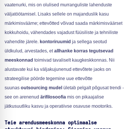
vaatenurki, mis on olulised murranguliste lahenduste
väljatöötamisel. Lisaks sellele on majanduslik kasu
märkimisväärne; ettevõtted võivad saada märkimisväärset
kokkuhoidu, vähendades vajadust füüsiliste ja tehniliste
vahendite järele.
kontoriruumid
ja sellega seotud
üldkulud, arvestades, et
allhanke korras tegutsevad
meeskonnad
toimivad tavaliselt kaugkeskkonnas. Nii
alustavate kui ka väljakujunenud ettevõtete jaoks on
strateegilise pöörde tegemine uue ettevõtte
suunas
outsourcing mudel
ületab pelgalt põgusat trendi -
see on arenenud
ärifilosoofia
mis on pikaajalise
jätkusuutliku kasvu ja operatiivse osavuse mootoriks.
Teie arendusmeeskonna optimaalse