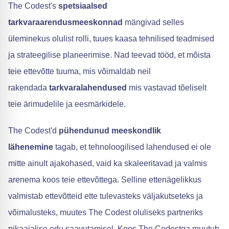
The Codest's
spetsiaalsed
tarkvaraarendusmeeskonnad
mängivad selles
üleminekus olulist rolli, tuues kaasa tehnilised teadmised
ja strateegilise planeerimise. Nad teevad tööd, et mõista
teie ettevõtte tuuma, mis võimaldab neil
rakendada
tarkvaralahendused
mis vastavad tõeliselt
teie ärimudelile ja eesmärkidele.
The Codest'd
pühendunud meeskondlik
lähenemine
tagab, et tehnoloogilised lahendused ei ole
mitte ainult ajakohased, vaid ka skaleeritavad ja valmis
arenema koos teie ettevõttega. Selline ettenägelikkus
valmistab ettevõtteid ette tulevasteks väljakutseteks ja
võimalusteks, muutes The Codest oluliseks partneriks
pikaajalise edu saavutamisel. Koos The Codestga muutub