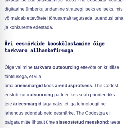
digitaalne ümberkujundamine strateegiliseks eeliseks, mis
võimaldab ettevõtetel tõhusamalt tegutseda, uuendusi teha
ja konkurente edestada.
Äri eesmärkide kooskõlastamine õige
tarkvara allhankefirmaga
Õige valimine
tarkvara outsourcing
ettevõte on kriitilise
tähtsusega, et viia
oma
ärieesmärgid
koos
arendusprotsess
. The Codest
eristub kui
outsourcing
partner, kes seab prioriteediks
teie
ärieesmärgid
tagamaks, et iga tehnoloogiline
lahendus edendab neid eesmärke. The Codestga ei
palgata mitte lihtsalt ühte
sisseostetud meeskond
; teete