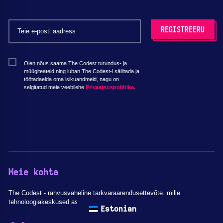
Olen nõus saama The Codest turundus- ja
müügiteateid ning luban The Codest-l säilitada ja
töötadaelda oma isikuandmeid, nagu on
selgitatud meie veebilehe
Privaatsuspoliitika.
Meie kohta
The Codest - rahvusvaheline tarkvaraarendusettevõte, mille
tehnoloogiakeskused asuvad Poolas.
Estonian