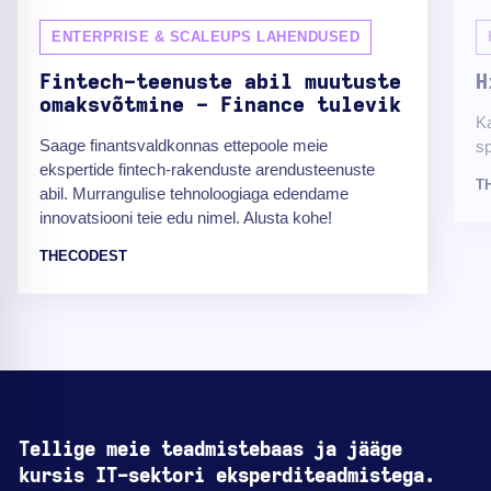
ENTERPRISE & SCALEUPS LAHENDUSED
Fintech-teenuste abil muutuste
H
omaksvõtmine - Finance tulevik
Ka
Saage finantsvaldkonnas ettepoole meie
sp
ekspertide fintech-rakenduste arendusteenuste
T
abil. Murrangulise tehnoloogiaga edendame
innovatsiooni teie edu nimel. Alusta kohe!
THECODEST
Tellige meie teadmistebaas ja jääge
kursis IT-sektori eksperditeadmistega.