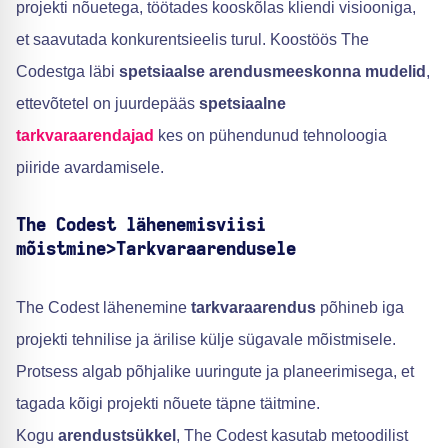
projekti nõuetega, töötades kooskõlas kliendi visiooniga,
et saavutada konkurentsieelis turul. Koostöös The
Codestga läbi
spetsiaalse arendusmeeskonna mudelid
,
ettevõtetel on juurdepääs
spetsiaalne
tarkvaraarendajad
kes on pühendunud tehnoloogia
piiride avardamisele.
The Codest lähenemisviisi
mõistmine>Tarkvaraarendusele
The Codest lähenemine
tarkvaraarendus
põhineb iga
projekti tehnilise ja ärilise külje sügavale mõistmisele.
Protsess algab põhjalike uuringute ja planeerimisega, et
tagada kõigi projekti nõuete täpne täitmine.
Kogu
arendustsükkel
, The Codest kasutab metoodilist