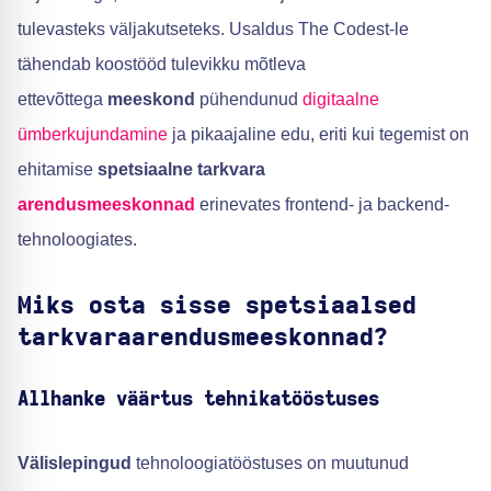
tulevasteks väljakutseteks. Usaldus The Codest-le
tähendab koostööd tulevikku mõtleva
ettevõttega
meeskond
pühendunud
digitaalne
ümberkujundamine
ja pikaajaline edu, eriti kui tegemist on
ehitamise
spetsiaalne tarkvara
arendusmeeskonnad
erinevates frontend- ja backend-
tehnoloogiates.
Miks osta sisse spetsiaalsed
tarkvaraarendusmeeskonnad?
Allhanke väärtus tehnikatööstuses
Välislepingud
tehnoloogiatööstuses on muutunud