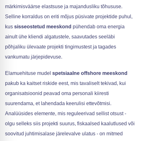
märkimisväärse elastsuse ja majandusliku tõhususe.
Selline korraldus on eriti mõjus püsivate projektide puhul,
kus
sisseostetud meeskond
pühendab oma energia
ainult ühe kliendi algatustele, saavutades seeläbi
põhjaliku ülevaate projekti tingimustest ja tagades
vankumatu järjepidevuse.
Elamuehituse mudel
spetsiaalne offshore meeskond
pakub ka kaitset riskide eest, mis tavaliselt tekivad, kui
organisatsioonid peavad oma personali kiiresti
suurendama, et lahendada keerulisi ettevõtmisi.
Analüüsides elemente, mis reguleerivad sellist otsust -
olgu selleks siis projekti suurus, fiskaalsed kaalutlused või
soovitud juhtimisalase järelevalve ulatus - on mitmed