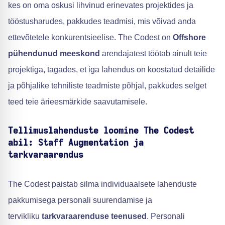
kes on oma oskusi lihvinud erinevates projektides ja
tööstusharudes, pakkudes teadmisi, mis võivad anda
ettevõtetele konkurentsieelise. The Codest on
Offshore
pühendunud meeskond
arendajatest töötab ainult teie
projektiga, tagades, et iga lahendus on koostatud detailide
ja põhjalike tehniliste teadmiste põhjal, pakkudes selget
teed teie ärieesmärkide saavutamisele.
Tellimuslahenduste loomine The Codest
abil: Staff Augmentation ja
tarkvaraarendus
The Codest paistab silma individuaalsete lahenduste
pakkumisega personali suurendamise ja
tervikliku
tarkvaraarenduse teenused
. Personali