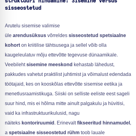
struktuuri hindamine: Sisemine versus
sisseostetud
Arutelu sisemise valimise
üle
arendusüksus
võrreldes
sisseostetud spetsiaalne
kohort
on kriitilise tähtsusega ja sellel võib olla
kaugeleulatuv mõju ettevõtte tegevuse dünaamikale.
Veebileht
sisemine meeskond
kehastab lähedust,
pakkudes vahetut praktilist juhtimist ja võimalust edendada
töötajaid, kes on kooskõlas ettevõtte sisemise eetika ja
menetlusraamistikuga. Siiski on selliste eeliste eest sageli
suur hind, mis ei hõlma mitte ainult palgakulu ja hüvitisi,
vaid ka infrastruktuurikulusid, nagu
näiteks
kontoriruumid
. Erinevalt
fikseeritud hinnamudel
,
a
spetsiaalne sisseostetud rühm
toob lauale