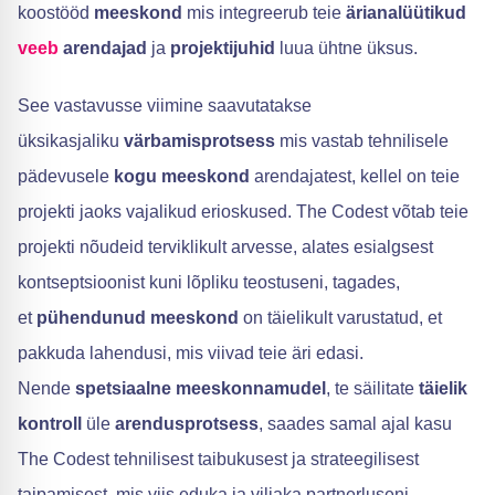
koostööd
meeskond
mis integreerub teie
ärianalüütikud
veeb
arendajad
ja
projektijuhid
luua ühtne üksus.
See vastavusse viimine saavutatakse
üksikasjaliku
värbamisprotsess
mis vastab tehnilisele
pädevusele
kogu meeskond
arendajatest, kellel on teie
projekti jaoks vajalikud erioskused. The Codest võtab teie
projekti nõudeid terviklikult arvesse, alates esialgsest
kontseptsioonist kuni lõpliku teostuseni, tagades,
et
pühendunud meeskond
on täielikult varustatud, et
pakkuda lahendusi, mis viivad teie äri edasi.
Nende
spetsiaalne meeskonnamudel
, te säilitate
täielik
kontroll
üle
arendusprotsess
, saades samal ajal kasu
The Codest tehnilisest taibukusest ja strateegilisest
taipamisest, mis viis eduka ja viljaka partnerluseni.