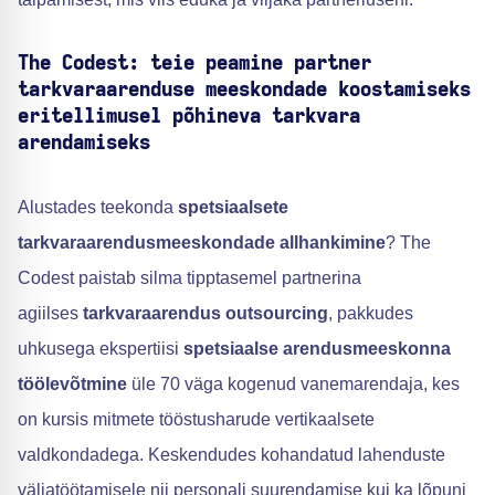
The Codest: teie peamine partner
tarkvaraarenduse meeskondade koostamiseks
eritellimusel põhineva tarkvara
arendamiseks
Alustades teekonda
spetsiaalsete
tarkvaraarendusmeeskondade allhankimine
? The
Codest paistab silma tipptasemel partnerina
agiilses
tarkvaraarendus outsourcing
, pakkudes
uhkusega ekspertiisi
spetsiaalse arendusmeeskonna
töölevõtmine
üle 70 väga kogenud vanemarendaja, kes
on kursis mitmete tööstusharude vertikaalsete
valdkondadega. Keskendudes kohandatud lahenduste
väljatöötamisele nii personali suurendamise kui ka lõpuni