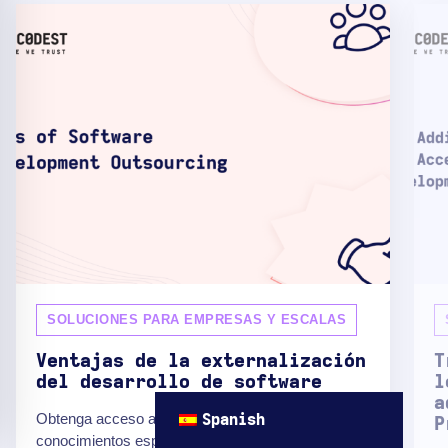
SOLUCIONES PARA EMPRESAS Y ESCALAS
Ventajas de la externalización
T
del desarrollo de software
l
a
Obtenga acceso a profesionales con experiencia y
Spanish
P
conocimientos especializados para aprovechar las