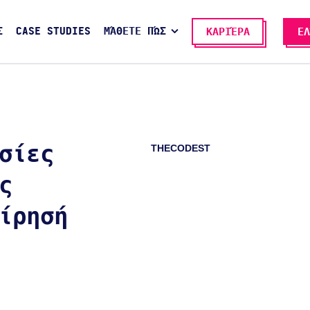
Σ
CASE STUDIES
ΜΆΘΕΤΕ ΠΏΣ
ΚΑΡΙΈΡΑ
ΕΛ
THECODEST
σίες
ς
ίρησή