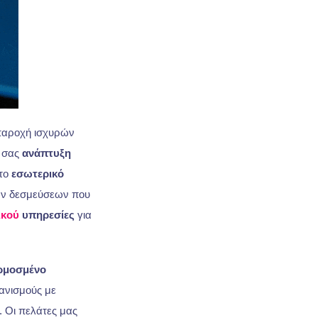
ν παροχή ισχυρών
ύ σας
ανάπτυξη
 το
εσωτερικό
ων δεσμεύσεων που
ικού
υπηρεσίες
για
ρμοσμένο
νισμούς με
. Οι πελάτες μας