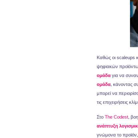
Καθώς οι scaleups κ
ψηφιακών προϊόντων
ομάδα
για να συνα
ομάδα
, κάνοντας 
μπορεί να περιορίσο
τις επιχειρήσεις κλί
Στο
The Codest
, βο
ανάπτυξη λογισμι
γνώμονα το προϊόν