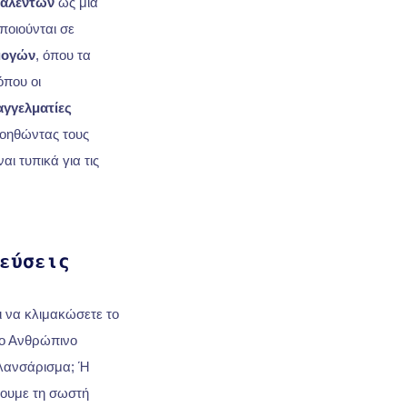
ταλέντων
ως μια
οποιούνται σε
μογών
, όπου τα
όπου οι
αγγελματίες
βοηθώντας τους
ι τυπικά για τις
εύσεις
ι να κλιμακώσετε το
το Ανθρώπινο
 λανσάρισμα; Ή
χουμε τη σωστή