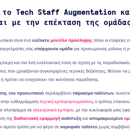
 το Tech Staff Augmentation κ
αι με την επέκταση της ομάδα
πικού είναι ένα
ευέλικτο
μοντέλο πρόσληψης
όπου οι εταιρείες
αγγελματίες στις
υπάρχουσα ομάδα
για προσωρινούς ρόλους ή ρ
αχύτερη και πιο λιτή εναλλακτική λύση σε σχέση με τις παραδοσιακέ
ήσεις που χρειάζονται συγκεκριμένες τεχνικές δεξιότητες, θέλουν να
ή πρέπει να ενισχύσουν την ικανότητα παράδοσης.
ησης του προσωπικού
περιλαμβάνει
ταίριασμα ταλέντων
, συνεντ
η στην ευθυγράμμιση
τεχνική εμπειρογνωμοσύνη
, ο τρόπος επικοιν
 μια πλατφόρμα σε
ηλεκτρονικό εμπόριο
, με την κυκλοφορία μιας εφα
υση της
διαδικτυακή εφαρμογή
ανάπτυξη
και
απομακρυσμένο
ομ
ν άμεσο τρόπο για να φέρει σε
κορυφαίο ταλέντο
χωρίς συμβιβασ