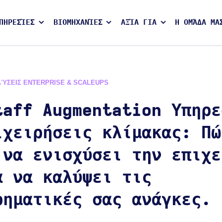
ΠΗΡΕΣΊΕΣ
ΒΙΟΜΗΧΑΝΊΕΣ
ΑΞΊΑ ΓΙΑ
Η ΟΜΆΔΑ ΜΑ
ΛΎΣΕΙΣ ENTERPRISE & SCALEUPS
taff Augmentation Υπηρε
ιχειρήσεις κλίμακας: Πώ
 να ενισχύσει την επιχε
α να καλύψει τις
ρηματικές σας ανάγκες.