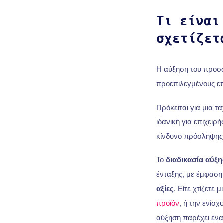
Τι είναι
σχετίζετ
Η αύξηση του προσω
προεπιλεγμένους επ
Πρόκειται για μια τ
ιδανική για επιχειρ
κίνδυνο πρόσληψης 
Το
διαδικασία αύξ
ένταξης, με έμφασ
αξίες
. Είτε χτίζετε
προϊόν
, ή την ενίσχ
αύξηση παρέχει ένα