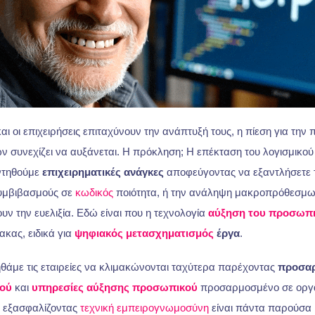
αι οι επιχειρήσεις επιταχύνουν την ανάπτυξή τους, η πίεση για τη
 συνεχίζει να αυξάνεται. Η πρόκληση; Η επέκταση του λογισμικο
ντηθούμε
επιχειρηματικές ανάγκες
αποφεύγοντας να εξαντλήσετε
συμβιβασμούς σε
κωδικός
ποιότητα, ή την ανάληψη μακροπρόθεσμ
υν την ευελιξία. Εδώ είναι που η τεχνολογία
αύξηση του προσωπ
μακας, ειδικά για
ψηφιακός μετασχηματισμός
έργα
.
ηθάμε τις εταιρείες να κλιμακώνονται ταχύτερα παρέχοντας
προσα
κού
και
υπηρεσίες αύξησης προσωπικού
προσαρμοσμένο σε οργα
, εξασφαλίζοντας
τεχνική εμπειρογνωμοσύνη
είναι πάντα παρούσα 