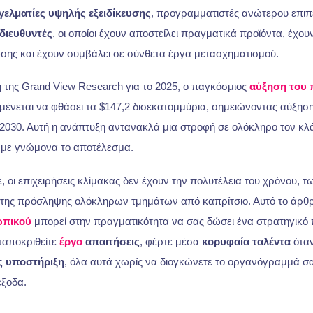
γελματίες υψηλής εξειδίκευσης
, προγραμματιστές ανώτερου επι
διευθυντές
, οι οποίοι έχουν αποστείλει πραγματικά προϊόντα, έχου
ωσης και έχουν συμβάλει σε σύνθετα έργα μετασχηματισμού.
της Grand View Research για το 2025, ο παγκόσμιος
αύξηση του
ένεται να φθάσει τα $147,2 δισεκατομμύρια, σημειώνοντας αύξη
 2030. Αυτή η ανάπτυξη αντανακλά μια στροφή σε ολόκληρο τον κλ
 με γνώμονα το αποτέλεσμα.
 οι επιχειρήσεις κλίμακας δεν έχουν την πολυτέλεια του χρόνου, 
της πρόσληψης ολόκληρων τμημάτων από καπρίτσιο. Αυτό το άρθ
ωπικού
μπορεί στην πραγματικότητα να σας δώσει ένα στρατηγικό 
ταποκριθείτε
έργο
απαιτήσεις
, φέρτε μέσα
κορυφαία ταλέντα
όταν
ς υποστήριξη
, όλα αυτά χωρίς να διογκώνετε το οργανόγραμμά σα
έξοδα.