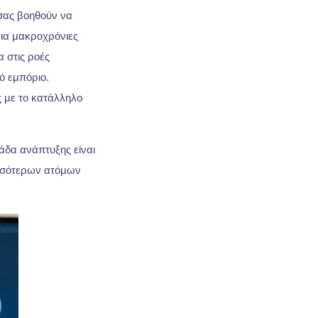
 σας βοηθούν να
για μακροχρόνιες
 στις ροές
ό εμπόριο.
ς με το κατάλληλο
άδα ανάπτυξης είναι
ισσότερων ατόμων