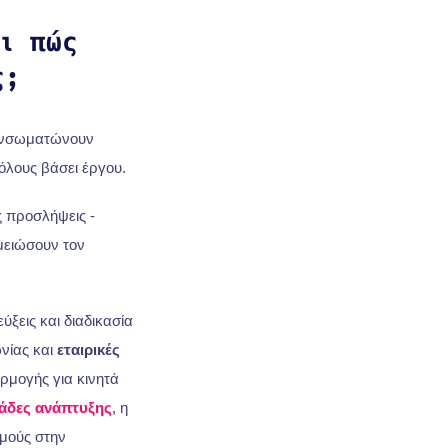
αι πώς
ς;
 ενσωματώνουν
όλους βάσει έργου.
ς προσλήψεις -
 μειώσουν τον
εύξεις και διαδικασία
ωνίας και
εταιρικές
ρμογής για κινητά
άδες ανάπτυξης
, η
μούς στην