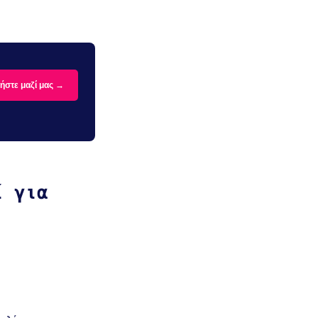
ήστε μαζί μας →
ί για