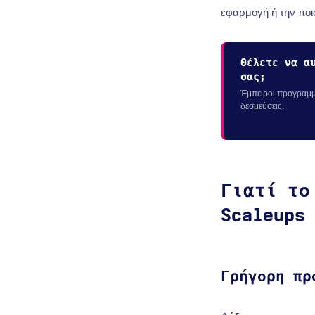
εφαρμογή ή την ποι
Θέλετε να α
σας;
Έμπειροι προγραμμα
δεσμεύσεις.
Γιατί το
Scaleups
Γρήγορη πρ