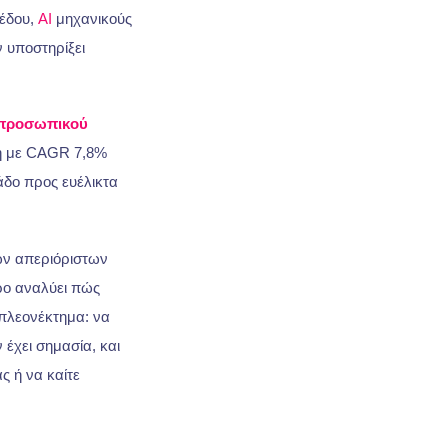
πέδου,
AI
μηχανικούς
ν υποστηρίξει
 προσωπικού
ση με CAGR 7,8%
άδο προς ευέλικτα
των απεριόριστων
ρο αναλύει πώς
πλεονέκτημα: να
 έχει σημασία, και
ς ή να καίτε