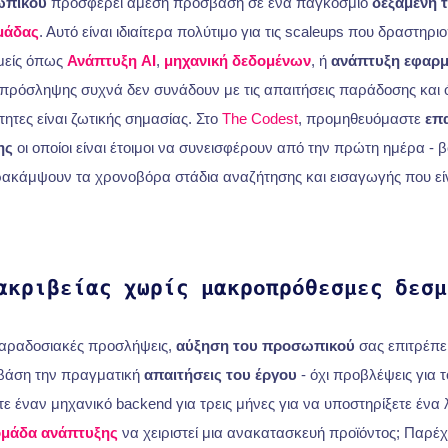
ωπικού
προσφέρει άμεση πρόσβαση σε ένα παγκόσμιο
δεξαμενή 
μάδας
. Αυτό είναι ιδιαίτερα πολύτιμο για τις scaleups που δραστηρι
μείς όπως
Ανάπτυξη AI
,
μηχανική δεδομένων
, ή
ανάπτυξη εφαρ
ρόσληψης συχνά δεν συνάδουν με τις απαιτήσεις παράδοσης και 
τητες είναι ζωτικής σημασίας. Στο
The Codest
, προμηθευόμαστε
επ
ης
οι οποίοι είναι έτοιμοι να συνεισφέρουν από την πρώτη ημέρα - 
ακάμψουν τα χρονοβόρα στάδια αναζήτησης και εισαγωγής που είνα
ακριβείας χωρίς μακροπρόθεσμες δεσμ
 παραδοσιακές προσλήψεις,
αύξηση του προσωπικού
σας επιτρέπε
βάση την πραγματική
απαιτήσεις του έργου
- όχι προβλέψεις για 
τε έναν μηχανικό backend για τρεις μήνες για να υποστηρίξετε ένα
μάδα ανάπτυξης
να χειριστεί μια ανακατασκευή προϊόντος; Παρέ