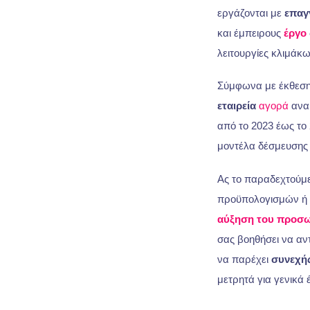
εργάζονται με
επαγ
και έμπειρους
έργο
λειτουργίες κλιμάκ
Σύμφωνα με έκθεση 
εταιρεία
αγορά
αναμ
από το 2023 έως το
μοντέλα δέσμευσης
Ας το παραδεχτούμε,
προϋπολογισμών ή 
αύξηση του προσ
σας βοηθήσει να αν
να παρέχει
συνεχή
μετρητά για γενικά 