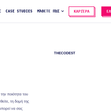
Σ
CASE STUDIES
ΜΆΘΕΤΕ ΠΏΣ
ΚΑΡΙΈΡΑ
ΕΛ
THECODEST
την ποιότητα του
είτε, τη δομή της
 μπορεί να σας