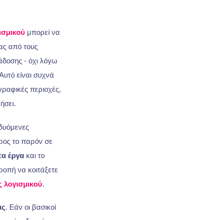
ισμικού
μπορεί να
ας από τους
άδοσης - όχι λόγω
Αυτό είναι συχνά
γραφικές περιοχές,
ήσει.
δυόμενες
ρος το παρόν σε
τα έργα
και το
τροπή να κοιτάξετε
 λογισμικού
.
ας
. Εάν οι βασικοί