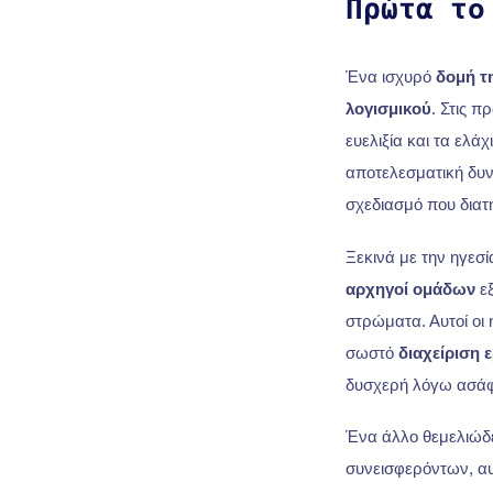
Πρώτα το
Ένα ισχυρό
δομή τ
λογισμικού
. Στις π
ευελιξία και τα ελά
αποτελεσματική δυν
σχεδιασμό που διατη
Ξεκινά με την ηγεσ
αρχηγοί ομάδων
εξ
στρώματα. Αυτοί οι 
σωστό
διαχείριση 
δυσχερή λόγω ασάφ
Ένα άλλο θεμελιώδες
συνεισφερόντων, α