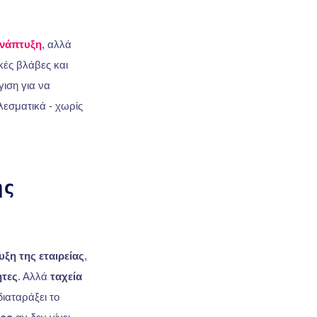
ανάπτυξη
, αλλά
κές βλάβες και
ιση για να
εσματικά - χωρίς
ης
ξη της εταιρείας
,
ητες
. Αλλά
ταχεία
ιαταράξει το