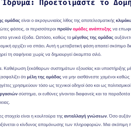
 Ίδρυμα: Προετοιμάστε το
Δομ
ης ομάδας
είναι ο ακρογωνιαίος λίθος της αποτελεσματικής
κλιμάκ
ρώτες φάσεις, οι περισσότεροι
προϊόν
ομάδες ανάπτυξης
να επωφε
χιστα γενικά έξοδα. Ωστόσο, καθώς το
μέγεθος της ομάδας
αυξάνετα
αμική αρχίζει να σπάει. Αυτή η μεταβατική φάση απαιτεί σκόπιμο δ
ρεί τη σαφήνεια χωρίς να δημιουργεί άκαμπτα σιλό.
ία. Καθιέρωση ξεκάθαρων συστημάτων εξουσίας και υποστήριξης μ
ασφαλίζει ότι
μέλη της ομάδας
να μην αισθάνεστε χαμένοι καθώς 
ηγέτες χρησιμεύουν τόσο ως τεχνικοί οδηγοί όσο και ως πολιτισμικοί 
εργασιών
σύστημα, οι ευθύνες γίνονται διαφανείς και τα παραδοτέα 
ειας.
 στοιχείο είναι η κουλτούρα της
ανταλλαγή γνώσεων
. Όσο αυξάν
υξάνεται ο κίνδυνος απομόνωσης των πληροφοριών. Μια σκόπιμη 