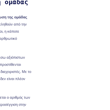
ή ομάδας
ωση της ομάδας
ληθούν από την
ι, η κάποτε
ιαρθρωτικό
έσω αξιόπιστων
προστίθενται
διαχειριστές. Με το
δεν είναι πλέον
εται ο αριθμός των
προσέγγιση στην