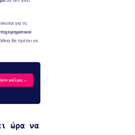
θρο
αν δεν γίνει
κειται για τη
επιχειρηματικοί
θεια θα πρέπει να
ήστε μαζί μας →
αι ώρα να