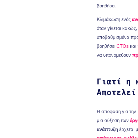
βοηθήσει.
Κλιμάκωση ενός
αν
όταν γίνεται κακώς
υποβαθμισμένα πρό
βοηθήσει
CTOs
και 
να υπονομεύουν
πρ
Γιατί η 
Αποτελεί
Η απόφαση για την
μια αύξηση των
έργ
ανάπτυξη
έρχεται 