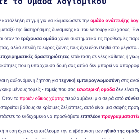
ετε το
Ομάδα λογισμικού
 κατάλληλη στιγμή για να κλιμακώσετε την
ομάδα ανάπτυξης λογ
μεταξύ της διατηρήσιμης δυναμικής και του λειτουργικού χάους. Έν
αι όταν το
τρέχουσα ομάδα
χάνει συστηματικά τις προθεσμίες παρ
ας, αλλά επειδή το εύρος ζώνης τους έχει εξαντληθεί στο μέγιστο. 
επιχειρηματικές δραστηριότητες
επέκταση σε νέες κάθετες ή γεω
οκότητες που η υπάρχουσα δομή σας απλά δεν μπορεί να απορροφ
ναι η αυξανόμενη ζήτηση για
τεχνική εμπειρογνωμοσύνη
στις ανα
γκεκριμένους τομείς - τομείς που σας
εσωτερική ομάδα
δεν είναι π
ί. Όταν το
προϊόν
οδικός χάρτης
περιλαμβάνει μια σειρά από
σύνθε
στερείται βάθους σε κρίσιμες δεξιότητες, αυτό είναι μια σαφής προ
ξετάσετε το ενδεχόμενο να προσλάβετε
επιπλέον
προγραμματιστές
κή πίεση έχει ως αποτέλεσμα την επιβάρυνση των
ηθικό της ομάδ