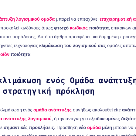
άπτυξη λογισμικού
ομάδα
μπορεί να επιταχύνει
επιχειρηματική 
, προκαλεί κινδύνους όπως
φτωχό
κωδικός
ποιότητα
, επικοινωνια
τυπα παράδοσης. Αυτό το άρθρο προσφέρει μια δομημένη προσέγγ
ηγέτες τεχνολογίας
κλιμάκωση του λογισμικού σας
ομάδες αποτελ
οϊόν
ποιότητα
.
κλιμάκωση ενός
Ομάδα ανάπτυξ
 στρατηγική πρόκληση
 κλιμάκωση ενός
ομάδα ανάπτυξης
συνήθως ακολουθεί είτε
ανάπτυ
α ανάπτυξης λογισμικού
, ή την ανάγκη για
εξειδικευμένες δεξιότ
με
σημαντικές προκλήσεις
. Προσθήκη
νέο
ομάδα
μέλη
μπορεί να δ