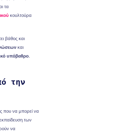
αι τα
ικού
κουλτούρα
ει βάθος και
γνώσεων
και
ικό υπόβαθρο
.
πό την
μής που να μπορεί να
εκπαίδευση των
ρούν να