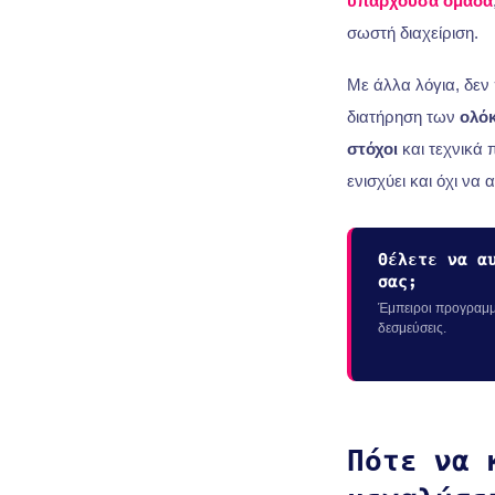
υπάρχουσα ομάδα
σωστή διαχείριση.
Με άλλα λόγια, δεν
διατήρηση των
ολό
στόχοι
και τεχνικά
ενισχύει και όχι να
Θέλετε να α
σας;
Έμπειροι προγραμμα
δεσμεύσεις.
Πότε να 