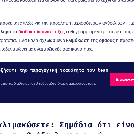
, τέντωμα
κανάλια επικοινωνίας
, και αραιώστε το
τεχνικό υπόβα
 πρόκειται απλώς για την πρόσληψη περισσότερων ανθρώπων - πρό
κληρο το
διαδικασία ανάπτυξης
ευθυγραμμισμένο με το δικό σας
 πρότυπα. Ένα καλά σχεδιασμένο
κλιμάκωση της ομάδας
η προσπά
 αποδυναμώνει τις αναπτυξιακές σας ικανότητες.
υξήσετε την παραγωγική ικανότητα του team
Επικοινων
τιστές, διαθέσιμοι σε 3 εβδομάδες. Χωρίς μακροπρόθεσμες
κλιμακώσετε: Σημάδια ότι είν