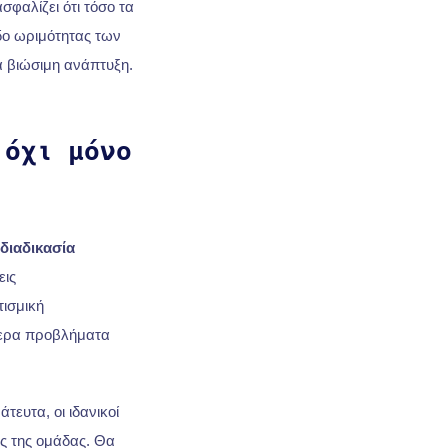
σφαλίζει ότι τόσο τα
εδο ωριμότητας των
α βιώσιμη ανάπτυξη.
 όχι μόνο
διαδικασία
εις
τισμική
τερα προβλήματα
τευτα, οι ιδανικοί
ς της ομάδας. Θα