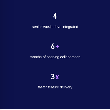
4
senior Vue.js devs integrated
6
+
months of ongoing collaboration
3
x
faster feature delivery