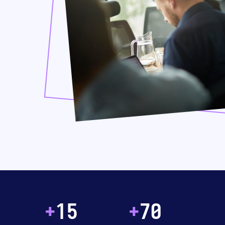
+
15
+
70