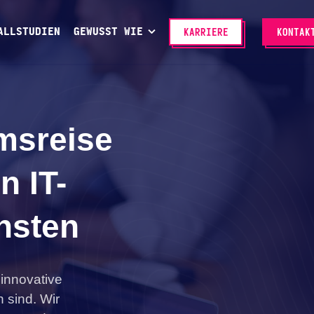
ALLSTUDIEN
GEWUSST WIE
KARRIERE
KONTAK
msreise
n IT-
nsten
innovative
 sind. Wir