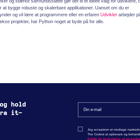
teker og stærke samfundsstøtte gør det til et ideelt valg for udviklere, 
 at bygge robuste og skalerbare applikationer. Uanset om du er
nder og vil lære at programmere eller en erfaren
Udvikler
arbejder p
kse projekter, har Python noget at byde på for alle.
og hold
ra it-
Jeg accepterer at modtage markedsf
The Codest at opbevare og behandle
Politik for beskyttelse af personli