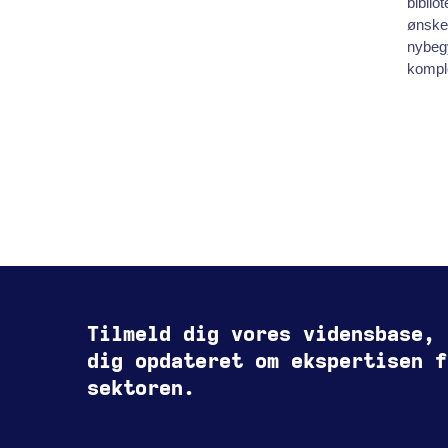
biblio
ønsker
nybegy
komple
Tilmeld dig vores vidensbase, 
dig opdateret om ekspertisen f
sektoren.