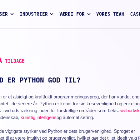
SER
INDUSTRIER
VÆRDI FOR
VORES TEAM
CAS
Å TILBAGE
D ER PYTHON GOD TIL?
n
er et alsidigt og kraftfuldt programmeringssprog, der har vundet en
ritet i de senere år. Python er kendt for sin læsevenlighed og enkelh
 i vid udstrækning inden for forskellige områder som f.eks.
webudvikl
idenskab,
kunstig intelligens
og automatisering.
de vigtigste styrker ved Python er dets brugervenlighed. Sproget er
t til at være intuitivt og brugervenligt, hvilket gør det til et ideelt valg f