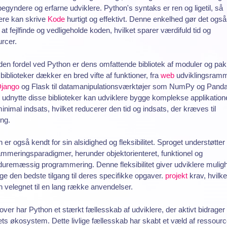
egyndere og erfarne udviklere. Python's syntaks er ren og ligetil, så
ere kan skrive
Kode
hurtigt og effektivt. Denne enkelhed gør det også
e at fejlfinde og vedligeholde koden, hvilket sparer værdifuld tid og
rcer.
en fordel ved Python er dens omfattende bibliotek af moduler og pak
biblioteker dækker en bred vifte af funktioner, fra
web
udviklingsram
jango
og Flask til datamanipulationsværktøjer som NumPy og Panda
 udnytte disse biblioteker kan udviklere bygge komplekse applikation
nimal indsats, hvilket reducerer den tid og indsats, der kræves til
ing.
 er også kendt for sin alsidighed og fleksibilitet. Sproget understøtter 
mmeringsparadigmer, herunder objektorienteret, funktionel og
uremæssig programmering. Denne fleksibilitet giver udviklere muligh
ge den bedste tilgang til deres specifikke opgaver.
projekt
krav, hvilke
 velegnet til en lang række anvendelser.
ver har Python et stærkt fællesskab af udviklere, der aktivt bidrager t
ts økosystem. Dette livlige fællesskab har skabt et væld af ressourc