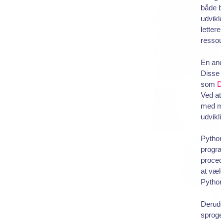
både b
udvikl
letter
ressou
En and
Disse 
som
D
Ved at
med mi
udvikl
Python
progra
proced
at væl
Python
Derudo
sproge