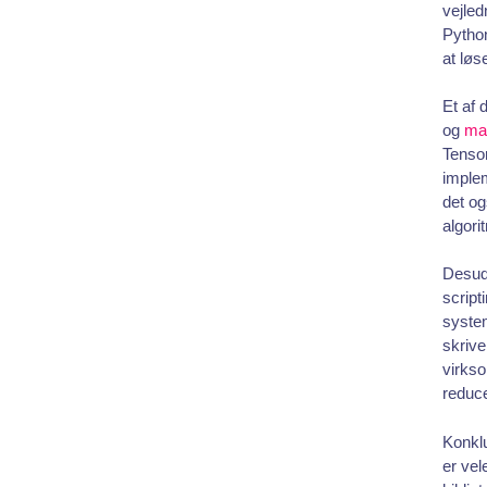
vejled
Python
at løs
Et af 
og
ma
Tensor
imple
det og
algori
Desude
script
system
skrive
virkso
reduce
Konklu
er vel