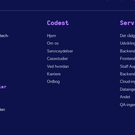
Codest
Serv
tech-
Hjem
Det råd
Om os
Udviklin
Serviceydelser
Backend
Casestudier
Frontend
Ved hvordan
Staff Au
Karriere
Backend
Ordbog
Cloud-in
ter
Datainge
Andet
QA-ingen
len