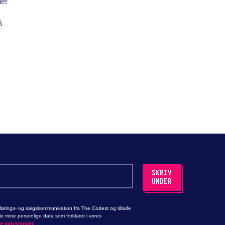
der
å
ørings- og salgskommunikation fra The Codest og tillade
 mine personlige data som forklaret i vores
ge oplysninger.