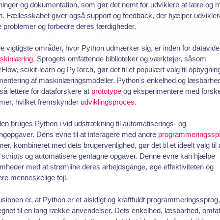
ninger og dokumentation, som gør det nemt for udviklere at lære og 
. Fællesskabet giver også support og feedback, der hjælper udvikle
e problemer og forbedre deres færdigheder.
de vigtigste områder, hvor Python udmærker sig, er inden for datavid
skinlæring
. Sprogets omfattende biblioteker og værktøjer, såsom
Flow, scikit-learn og PyTorch, gør det til et populært valg til opbygnin
mentering af maskinlæringsmodeller. Python's enkelhed og læsbarhe
så lettere for dataforskere at
prototype
og eksperimentere med forske
tmer, hvilket fremskynder
udviklingsproces
.
n bruges Python i vid udstrækning til automatiserings- og
ingopgaver. Dens evne til at interagere med andre
programmeringssp
er, kombineret med dets brugervenlighed, gør det til et ideelt valg til 
 scripts og automatisere gentagne opgaver. Denne evne kan hjælpe
mheder med at strømline deres arbejdsgange, øge effektiviteten og
re menneskelige fejl.
sionen er, at Python er et alsidigt og kraftfuldt programmeringssprog,
egnet til en lang række anvendelser. Dets enkelhed, læsbarhed, omfa