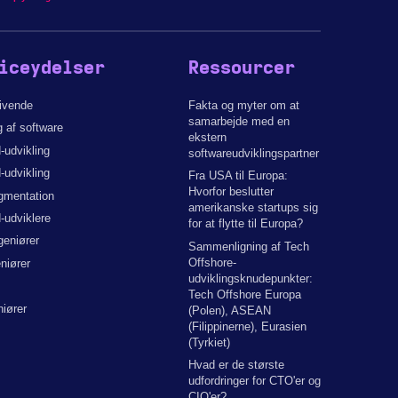
iceydelser
Ressourcer
givende
Fakta og myter om at
samarbejde med en
g af software
ekstern
-udvikling
softwareudviklingspartner
-udvikling
Fra USA til Europa:
Hvorfor beslutter
gmentation
amerikanske startups sig
-udviklere
for at flytte til Europa?
geniører
Sammenligning af Tech
Offshore-
niører
udviklingsknudepunkter:
Tech Offshore Europa
iører
(Polen), ASEAN
(Filippinerne), Eurasien
(Tyrkiet)
Hvad er de største
udfordringer for CTO'er og
CIO'er?