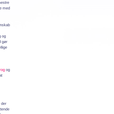
mestre
re med
enskab
g og
d gør
llige
rog
og
at
 der
ttende