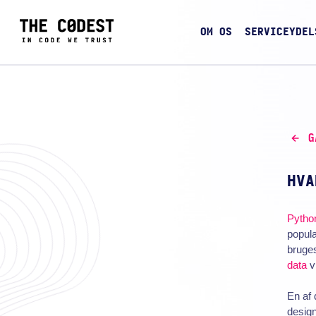
OM OS
SERVICEYDEL
G
HVA
Pytho
popula
bruges
data
v
En af 
designe