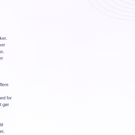
ker.
mer
s.
er
flere
ed for
t gør
il
er,