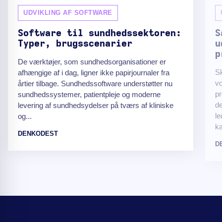
UDVIKLING AF SOFTWARE
Software til sundhedssektoren:
S
Typer, brugsscenarier
u
p
De værktøjer, som sundhedsorganisationer er
Sk
afhængige af i dag, ligner ikke papirjournaler fra
v
årtier tilbage. Sundhedssoftware understøtter nu
pr
sundhedssystemer, patientpleje og moderne
de
levering af sundhedsydelser på tværs af kliniske
le
og...
ka
DENKODEST
D