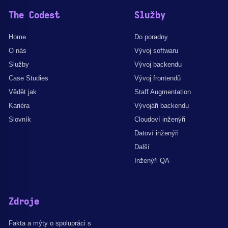
The Codest
Služby
Home
Do poradny
O nás
Vývoj softwaru
Služby
Vývoj backendu
Case Studies
Vývoj frontendů
Vědět jak
Staff Augmentation
Kariéra
Vývojáři backendu
Slovník
Cloudoví inženýři
Datoví inženýři
Další
Inženýři QA
Zdroje
Fakta a mýty o spolupráci s