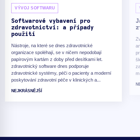
VÝVOJ SOFTWARU
Softwarové vybavení pro
J
zdravotnictví: a případy
z
použití
Zv
Nástroje, na které se dnes zdravotnické
an
organizace spoléhají, se v ničem nepodobají
pr
papírovým kartám z doby před desítkami let.
šk
zdravotnický software dnes podporuje
za
zdravotnické systémy, péči o pacienty a moderní
m
poskytování zdravotní péče v klinických a...
N
NEJKRÁSNĚJŠÍ