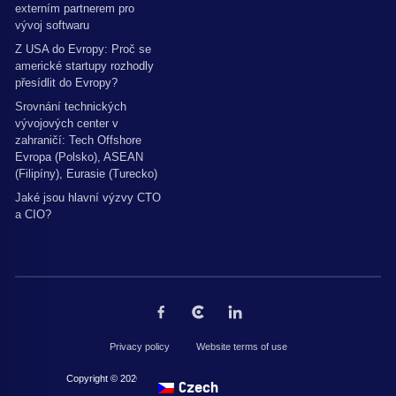
externím partnerem pro
vývoj softwaru
Z USA do Evropy: Proč se
americké startupy rozhodly
přesídlit do Evropy?
Srovnání technických
vývojových center v
zahraničí: Tech Offshore
Evropa (Polsko), ASEAN
(Filipíny), Eurasie (Turecko)
Jaké jsou hlavní výzvy CTO
a CIO?
Privacy policy
Website terms of use
Copyright © 2026 by The Codest. Všechna práva vyhrazena.
Czech