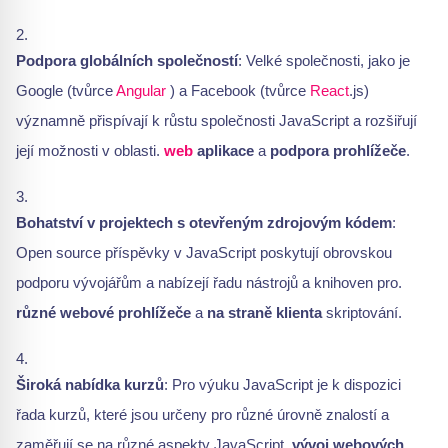
Podpora globálních společností
: Velké společnosti, jako je
Google (tvůrce
Angular
) a Facebook (tvůrce
React
.js)
významně přispívají k růstu společnosti JavaScript a rozšiřují
její možnosti v oblasti.
web
aplikace
a
podpora prohlížeče
.
Bohatství v projektech s otevřeným zdrojovým kódem
:
Open source příspěvky v JavaScript poskytují obrovskou
podporu vývojářům a nabízejí řadu nástrojů a knihoven pro.
různé webové prohlížeče
a
na straně klienta
skriptování.
Široká nabídka kurzů
: Pro výuku JavaScript je k dispozici
řada kurzů, které jsou určeny pro různé úrovně znalostí a
zaměřují se na různé aspekty JavaScript.
vývoj webových