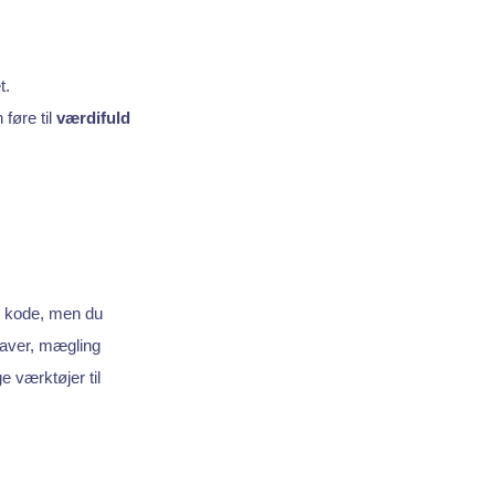
t.
 føre til
værdifuld
ke kode, men du
pgaver, mægling
e værktøjer til