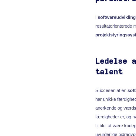
I
softwareudvikling
resultatorienterede m
projektstyringssys
Ledelse 
talent
Succesen af en
sof
har unikke færdighe
anerkende og værdsæt
færdigheder er, og 
til blot at være kod
uvurderlige bidragyde