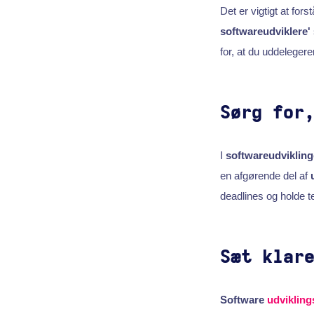
Det er vigtigt at for
softwareudviklere'
for, at du uddeleger
Sørg for
I
softwareudvikling
en afgørende del af
deadlines og holde 
Sæt klar
Software
udviklin