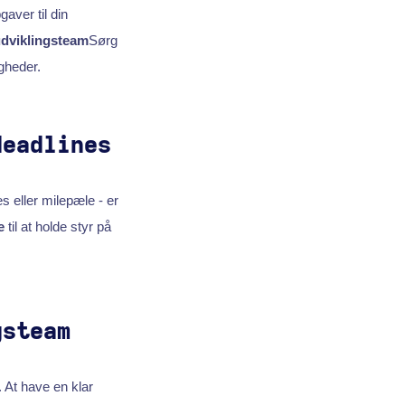
aver til din
dviklingsteam
Sørg
gheder.
deadlines
s eller milepæle - er
e
til at holde styr på
gsteam
. At have en klar