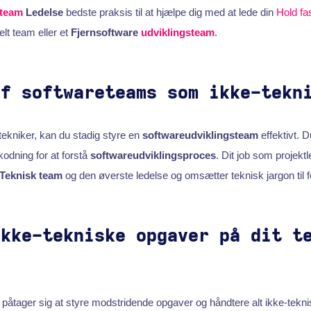
steam
Ledelse
bedste praksis til at hjælpe dig med at lede din
Hold fa
elt team eller et
Fjernsoftware
udviklingsteam
.
af softwareteams som ikke-tekn
tekniker, kan du stadig styre en
softwareudviklingsteam
effektivt. 
kodning for at forstå
softwareudviklingsproces
. Dit job som projekt
Teknisk team
og den øverste ledelse og omsætter teknisk jargon til fo
ikke-tekniske opgaver på dit t
påtager sig at styre modstridende opgaver og håndtere alt ikke-teknis