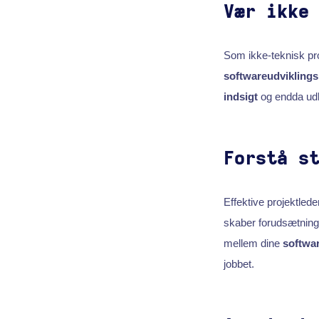
Vær ikke
Som ikke-teknisk proj
softwareudvikling
indsigt
og endda udl
Forstå s
Effektive projektled
skaber forudsætninge
mellem dine
softwa
jobbet.