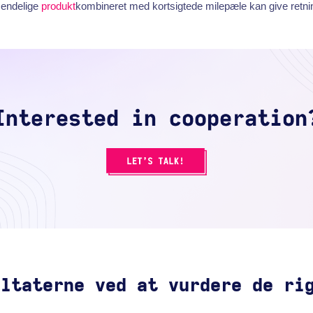
 endelige
produkt
kombineret med kortsigtede milepæle kan give retni
ultaterne ved at vurdere de ri
e