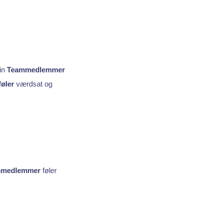
din
Teammedlemmer
øler
værdsat og
mmedlemmer
føler