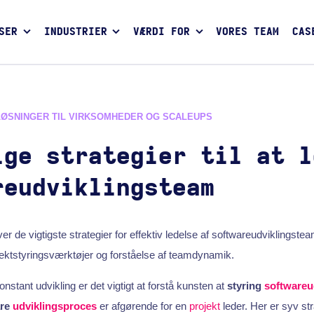
SER
INDUSTRIER
VÆRDI FOR
VORES TEAM
CAS
LØSNINGER TIL VIRKSOMHEDER OG SCALEUPS
ige strategier til at l
reudviklingsteam
ver de vigtigste strategier for effektiv ledelse af softwareudviklings
ektstyringsværktøjer og forståelse af teamdynamik.
konstant udvikling er det vigtigt at forstå kunsten at
styring
softwareu
are
udviklingsproces
er afgørende for en
projekt
leder. Her er syv str