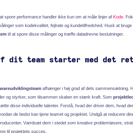
at spore performance handler ikke kun om at måle linjer af
Kode
. Fo
ålinger som kodekvalitet, fejlrate og kundetilfredshed. Husk at bruge 
tem
til at spore disse målinger og træffe datadrevne beslutninger.
af dit team starter med det re
twareudviklingsteam
afhænger i høj grad af dets sammensætning.
der og styrker, som tilsammen skaber en stærk kraft. Som
projektle
te disse individuelle talenter. Forstå, hvad der driver dem, hvad de
hvordan de bedst kan tjene teamet og projektet. Undgå at reducere 
eproducenter. Værdsæt dem i stedet som kreative problemløsere, stra
re til projektets succes.