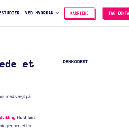
ESTUDIER
VED HVORDAN
KARRIERE
TAG KONT
DENKODEST
ede et
teams med vægt på
dvikling
Hold fast
ategier hentet fra