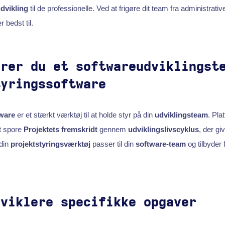
dvikling
til de professionelle. Ved at frigøre dit team fra administrat
 bedst til.
yrer du et softwareudviklingst
tyringssoftware
ware
er et stærkt værktøj til at holde styr på din
udviklingsteam
. Pla
t spore
Projektets fremskridt
gennem
udviklingslivscyklus
, der gi
 din
projektstyringsværktøj
passer til din
software-team
og tilbyder f
dviklere specifikke opgaver