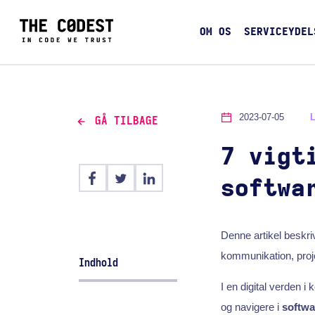
OM OS
SERVICEYDEL
2023-07-05
GÅ TILBAGE
7 vigt
softwa
Denne artikel beskri
kommunikation, proj
Indhold
I en digital verden i 
og navigere i
softw