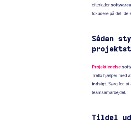
efterlader
softwareu
fokusere på det, de er
Sådan st
projekts
Projektledelse
soft
Trello hjælper med a
indsigt
. Sørg for, at
teamsamarbejdet.
Tildel u