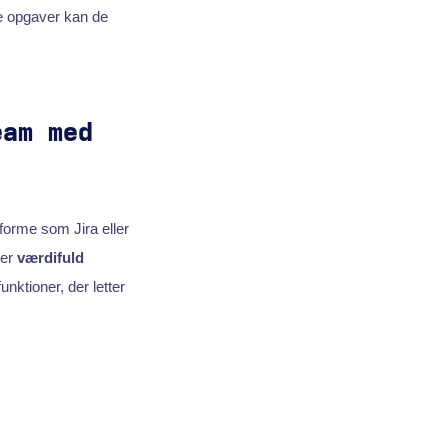
ive opgaver kan de
eam med
tforme som Jira eller
ver
værdifuld
unktioner, der letter