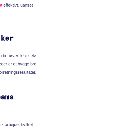
st
effektivt, uanset
iker
Du behøver ikke selv
leder er at bygge bro
rretningsresultater.
eams
k arbejde, hvilket