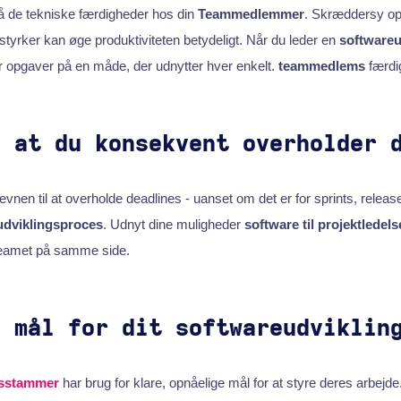
stå de tekniske færdigheder hos din
Teammedlemmer
. Skræddersy opg
styrker kan øge produktiviteten betydeligt. Når du leder en
softwareu
er opgaver på en måde, der udnytter hver enkelt.
teammedlems
færdi
, at du konsekvent overholder 
evnen til at overholde deadlines - uanset om det er for sprints, release
udviklingsproces
. Udnyt dine muligheder
software til projektledels
teamet på samme side.
e mål for dit softwareudviklin
gsstammer
har brug for klare, opnåelige mål for at styre deres arbejde