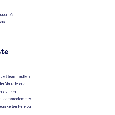
kuser på
din
tte
 Hvert teammedlem
der
Din rolle er at
res unikke
dine teammedlemmer
tegiske tænkere og