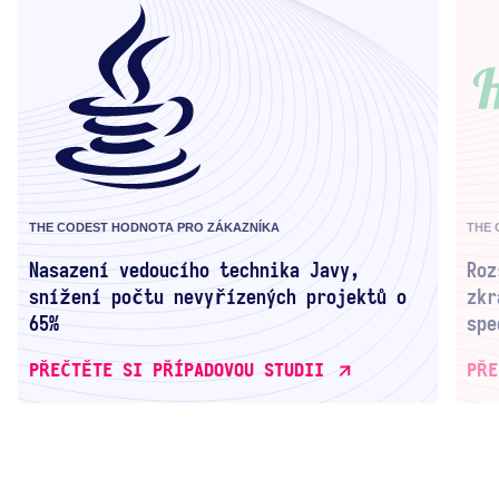
THE CODEST HODNOTA PRO ZÁKAZNÍKA
THE 
Nasazení vedoucího technika Javy,
Roz
snížení počtu nevyřízených projektů o
zkr
65%
spe
PŘEČTĚTE SI PŘÍPADOVOU STUDII
PŘE