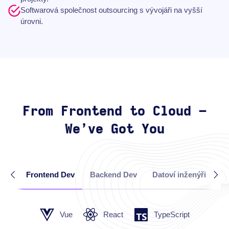
Softwarová společnost outsourcing s vývojáři na vyšší
úrovni.
From Frontend to Cloud –
We’ve Got You
Frontend Dev
Backend Dev
Datoví inženýři
Cl
Vue
React
TypeScript