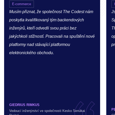
E-commerce
Musím přiznat, že společnost The Codest nám
Js
poskytla kvalifikovaný tým backendových
S
inženýrů, kteří odvedli svou práci bez
T
jakýchkoli stížností. Pracovali na spuštění nové
op
platformy nad stávající platformou
pr
elektronického obchodu.
GIEDRIUS RIMKUS
P
Vedoucí inženýrství ve společnosti Kesko Senukai