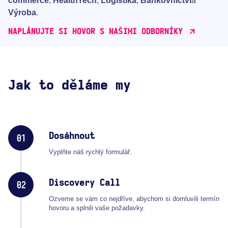
commerce
,
HealthTech
,
Logistika
,
Bankovnictví
a
Výroba
.
NAPLÁNUJTE SI HOVOR S NAŠIMI ODBORNÍKY
Jak to děláme my
Dosáhnout
01
Vyplňte náš rychlý formulář.
Discovery Call
02
Ozveme se vám co nejdříve, abychom si domluvili termín
hovoru a splnili vaše požadavky.