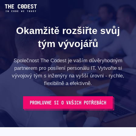
Okamžitě rozšiřte svůj
tým vývojářů
Společnost The Codest je vaším důvěryhodným
partnerem pro posílení personálu IT. Vytvořte si
vývojový tým s inženýry na vyšší úrovni - rychle,
flexibilně a efektivně.
PROMLUVME SI O VAŠICH POTŘEBÁCH