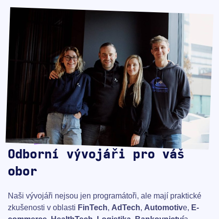
Odborní vývojáři pro váš
obor
Naši vývojáři nejsou jen programátoři, ale mají praktické
zkušenosti v oblasti
FinTech
,
AdTech
,
Automotiv
e,
E-