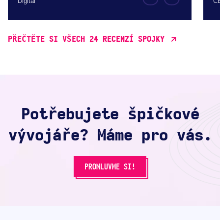
Digital
C
PŘEČTĚTE SI VŠECH 24 RECENZÍ SPOJKY
Potřebujete špičkové
vývojáře? Máme pro vás.
PROMLUVME SI!