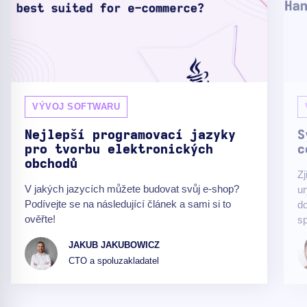
VÝVOJ SOFTWARU
Nejlepší programovací jazyky
S
pro tvorbu elektronických
c
obchodů
Zj
V jakých jazycích můžete budovat svůj e-shop?
ur
Podívejte se na následující článek a sami si to
do
ověřte!
sp
JAKUB JAKUBOWICZ
CTO a spoluzakladatel