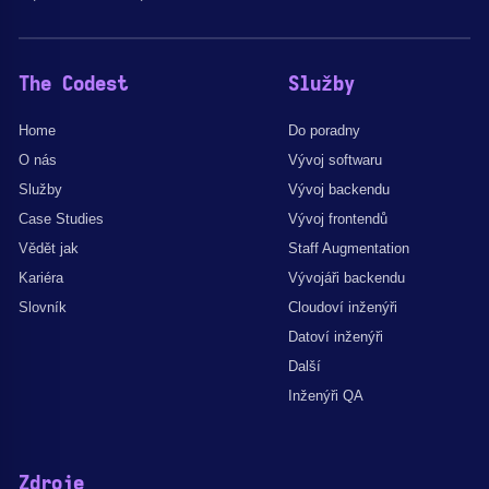
The Codest
Služby
Home
Do poradny
O nás
Vývoj softwaru
Služby
Vývoj backendu
Case Studies
Vývoj frontendů
Vědět jak
Staff Augmentation
Kariéra
Vývojáři backendu
Slovník
Cloudoví inženýři
Datoví inženýři
Další
Inženýři QA
Zdroje