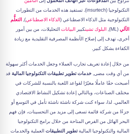
تتراوح بين
المدفوعات عبر الهاتف المحمول
إلى
التأمين
التكنولوجيا (insurtech). تستفيد هذه الخدمات من التطورات
التكنولوجية مثل الذكاء الاصطناعي (
الذكاء الاصطناعي
),
التعلُّم
الآلي
(ML),
البلوك تشين
كبير
البيانات
التحليلات، من بين أمور
أخرى، تهدف إلى إصلاح الأنظمة المصرفية التقليدية مع زيادة
الكفاءة بشكل كبير.
من خلال إعادة تعريف تجارب العملاء وجعل الخدمات أكثر سهولة
من أي وقت مضى,
خدمات تطوير تطبيقات التكنولوجيا المالية
قد
أصبحت حقًا عاملًا مغيّرًا لقواعد اللعبة بالنسبة للشركات في
مختلف الصناعات، وبالتالي إعادة تشكيل النشاط الاقتصادي
العالمي. لذا، سواء كنت شركة ناشئة ناشئة تأمل في التوسع أو
جزءًا من شركة قائمة تسعى إلى مزيد من التحسينات، فإن فهم
البحر الهائل من الفرص المتاحة من خلال برامج التكنولوجيا
المالية والتكنولوجيا المالية
تطوير التطبيقات
العملية والخدمات