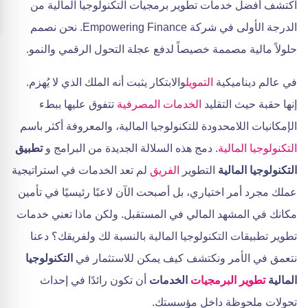
اكتشف أفضل خدمات تطوير برمجيات التكنولوجيا المالية من
الدرجة الأولى في شركة Empowering Finance. نحن نصمم
حلولاً مالية مصممة خصيصاً لدفع عجلة التحول الرقمي والنمو.
في عالم ديناميكية
التمويل
والابتكار يثبت أنه الملك الذي لا يُهزم.
إنها حقبة حيث التقليد
الخدمات المصرفية
تتفوق عليها ببطء
الإمكانيات اللامحدودة للتكنولوجيا المالية، والمعروفة أكثر باسم
التكنولوجيا المالية
. دمج هذه السلالة الجديدة من البرامج و
تطبيق
التكنولوجيا المالية
التطوير
الفريق
لم تعد الخدمات في استراتيجية
عملك مجرد أمر اختياري، بل أصبحت الآن لاعبًا رئيسيًا في تأمين
مكانك في المشهد المالي في المستقبل. ولكن ماذا تعني خدمات
تطوير تطبيقات التكنولوجيا المالية بالنسبة لك ولفريقك؟ دعنا
نتعمق في الأمر ونكتشف كيف يمكن للاستثمار في
التكنولوجيا
المالية
تطوير البرمجيات
الخدمات
أن تكون رائدًا في إحداث
تحولات ملحوظة داخل مؤسستك.