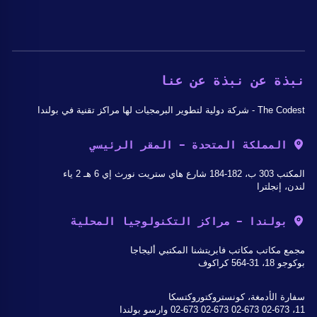
نبذة عن نبذة عن عنا
The Codest - شركة دولية لتطوير البرمجيات لها مراكز تقنية في بولندا
المملكة المتحدة - المقر الرئيسي
المكتب 303 ب، 182-184 شارع هاي ستريت نورث إي 6 هـ 2 ياء
لندن، إنجلترا
بولندا - مراكز التكنولوجيا المحلية
مجمع مكاتب مكاتب فابريتشنا المكتبي أليجاجا
بوكوجو 18، 31-564 كراكوف
سفارة الأدمغة، كونستروكتوروكتسكا
11، 02-673 02-673 02-673 02-673 وارسو بولندا