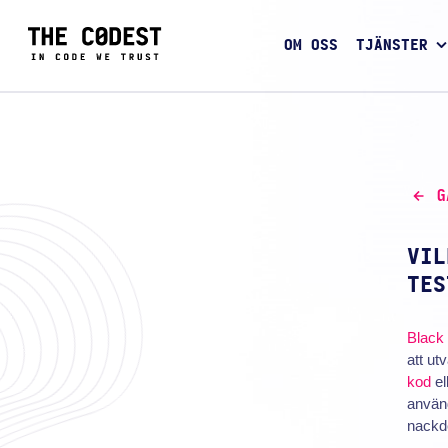
OM OSS
TJÄNSTER
G
VIL
TES
Black 
att ut
kod
el
använd
nackd