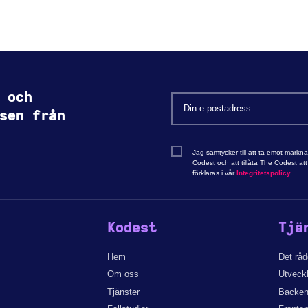
 och
sen från
Jag samtycker till att ta emot markn
Codest och att tillåta The Codest a
förklaras i vår
Integritetspolicy.
Kodest
Tjä
Hem
Det rå
Om oss
Utveck
Tjänster
Backen