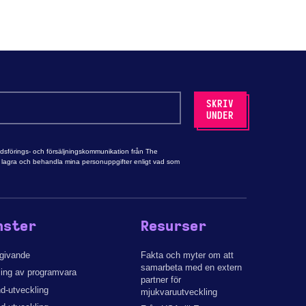
adsförings- och försäljningskommunikation från The
tt lagra och behandla mina personuppgifter enligt vad som
nster
Resurser
dgivande
Fakta och myter om att
samarbeta med en extern
ling av programvara
partner för
d-utveckling
mjukvaruutveckling