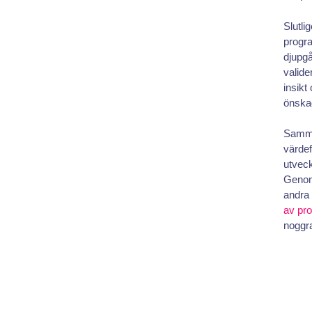
Slutli
progr
djupgå
valide
insikt
önskad
Samma
värdef
utvec
Genom
andra 
av pr
noggra