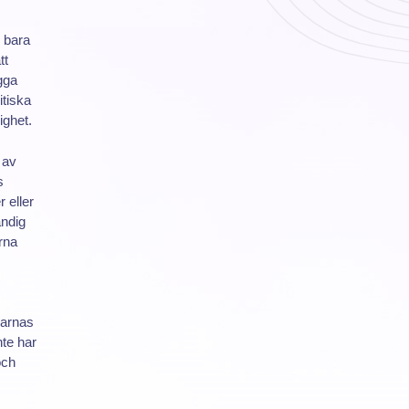
n bara
tt
gga
itiska
ighet.
 av
s
 eller
ändig
rna
darnas
nte har
och