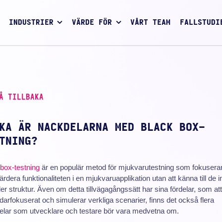
INDUSTRIER
VÄRDE FÖR
VÅRT TEAM
FALLSTUDI
Å TILLBAKA
KA ÄR NACKDELARNA MED BLACK BOX-
TNING?
box-testning
är en populär metod för mjukvarutestning som fokusera
värdera funktionaliteten i en mjukvaruapplikation utan att känna till de i
ler struktur. Även om detta tillvägagångssätt har sina fördelar, som att
arfokuserat och simulerar verkliga scenarier, finns det också flera
elar som utvecklare och testare bör vara medvetna om.