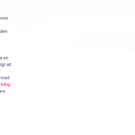
 mer
 den
a en
gt att
n med
kling
ara