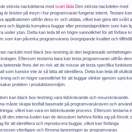
 de största nackdelarna med
svart låda
Den största nackdelen med
ng är bristen på insyn i hur programvaran fungerar internt. Testare ka
 applikationen utifrån dess in- och utdata, vilket kan göra det svårt a
fiera och åtgärda komplexa buggar eller prestandaproblem som kan li
ra under ytan. Detta kan leda till en högre sannolikhet för att förbise kr
m som kan påverka programvarans övergripande kvalitet och tillförlitl
nan nackdel med black box-testning är den begränsade omfattningen
ckningen. Eftersom testarna bara kan testa programvaran utifrån des
a beteende finns det en risk att de missar att testa specifika funktioner
all som kanske inte är så lätta att identifiera. Detta kan leda till ofullst
ckning och en högre sannolikhet för att buggar slinker igenom spricko
sakar problem i produktionsmiljön.
tom kan black box-testning vara tidskrävande och resurskrävande.
rna måste skapa testfall baserade på programvarukraven och använ
tningar, vilket kan vara en tidskrävande process. Eftersom testarna i
ng till den interna koden kan de dessutom behöva förlita sig på försök 
g för att identifiera och reproducera buggar, vilket kan förlänga
ocessen ytterligare och försena lanseringen av programvaran.