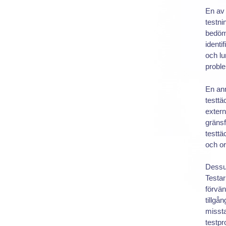
En av
testni
bedöma
identi
och lu
proble
En an
testtä
extern
gränsf
testtä
och or
Dessu
Testa
förvän
tillgå
missta
testpr