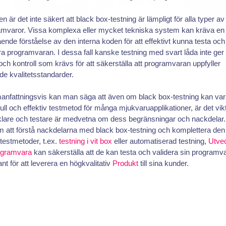
gen är det inte säkert att black box-testning är lämpligt för alla typer av
amvaror. Vissa komplexa eller mycket tekniska system kan kräva en
ende förståelse av den interna koden för att effektivt kunna testa och
ra programvaran. I dessa fall kanske testning med svart låda inte ger
 och kontroll som krävs för att säkerställa att programvaran uppfyller
e kvalitetsstandarder.
nfattningsvis kan man säga att även om black box-testning kan var
ull och effektiv testmetod för många mjukvaruapplikationer, är det vikti
klare och testare är medvetna om dess begränsningar och nackdelar.
 att förstå nackdelarna med black box-testning och komplettera de
testmetoder, t.ex.
testning i vit box
eller automatiserad testning,
Utvec
ogramvara
kan säkerställa att de kan testa och validera sin programv
nt för att leverera en högkvalitativ
Produkt
till sina kunder.